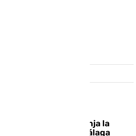
Andalucía
La Aemet baja a naranja la
alerta por lluvia en Málaga