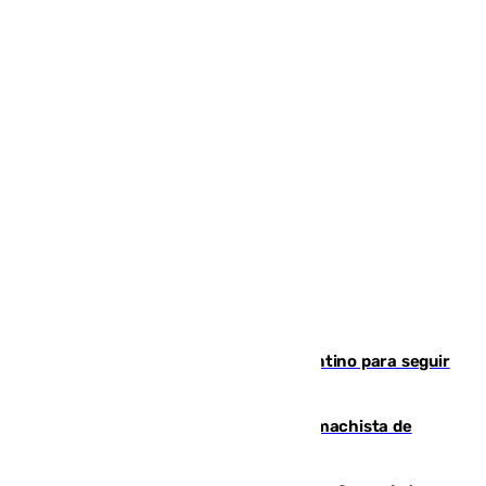
Marruecos, la principal baza de Infantino para seguir
al frente de la FIFA
Pedro Sánchez condena el crimen machista de
Benahavís