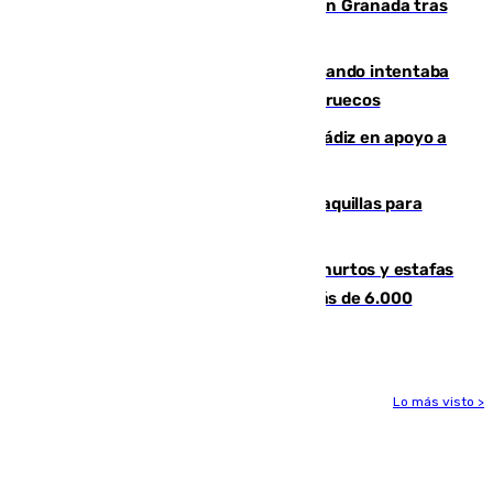
Angustioso rescate de una familia en Granada tras
caer su coche por un terraplén
Fallece un joven tras caer al mar cuando intentaba
entrar en parapente a Ceuta desde Marruecos
CIES NO moviliza a la provincia de Cádiz en apoyo a
la respuesta humanitaria de Ceuta
El mercado de Jerez refrigera sus taquillas para
facilitar las compras a sus visitantes
Detenida una pareja por presuntos hurtos y estafas
en Málaga tras ser descubiertos con más de 6.000
euros
Lo más visto >
Más noticias