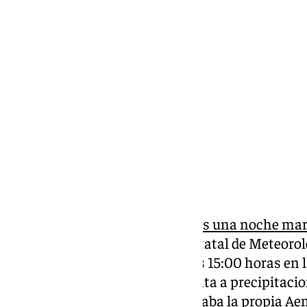
Miguel Alfonso
martes, 29 octubre 2024, 13:04
Compartir:
La lluvia no cesa en Málaga.
Tras una noche marc
toda la provincia, la Agencia Estatal de Meteorolo
lluvias desde las 12:00 hasta las 15:00 horas en
Guadalhorce. La previsión apunta a precipitaci
120 mm, pero tal y como apuntaba la propia Aemet