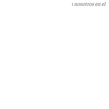
Puedes ponerte en contacto con nosotros en el
correo
informativos@101tv.es
Tags:
Últimas noticias