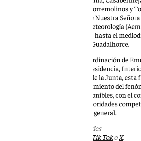
Marbella, Mijas, Nerja, Ronda, Torremolinos y T
ha entrado agua en la Capilla de Nuestra Señora 
Navas. La Agencia Estatal de Meteorología (Aeme
naranja por lluvias y tormentas hasta el mediod
comarcas malagueñas de Sol y Guadalhorce.
Según informa el Centro de Coordinación de Eme
adscrito a la Consejería de la Presidencia, Interio
Simplificación Administrativa de la Junta, esta 
fundamentalmente por el seguimiento del fenóm
previsiones y predicciones disponibles, con el c
información a los órganos y autoridades compet
civil, así como a la población en general.
Más noticias de
101TV
en las redes
sociales:
Instagram
,
Facebook
,
Tik Tok
o
X
.