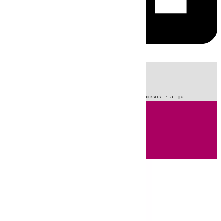
HOY
|
Fútbol
Primera División
Crisis Migratoria en Ceuta
Sucesos
LaLiga
Andalucía