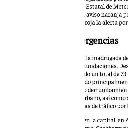
costasoleña. Aunque la Agencia Estatal de Meteo
temporal mantendría vigente el aviso naranja po
12,00 horas, ahora ha elevado a roja la alerta por 
Plan Especial de Emergencias
La Junta de Andalucía activó en la madrugada de
Emergencias ante el riesgo de inundaciones. Des
coordinador del
112
ha gestionado un total de 73 
Málaga. Los avisos se han referido principalmen
bajos, sótanos, garajes, así como derrumbamient
desplazamiento de mobiliario urbano, así como s
vehículos atascados e incidencias de tráfico por 
Se han registrado emergencias en la capital, en A
Benalmádena, Campillos, Cártama, Casabermeja,