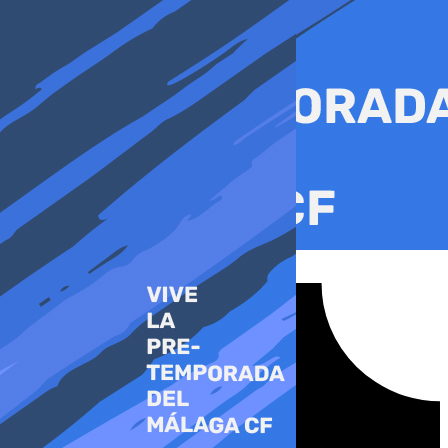
Ir
al
contenido
Tiktok