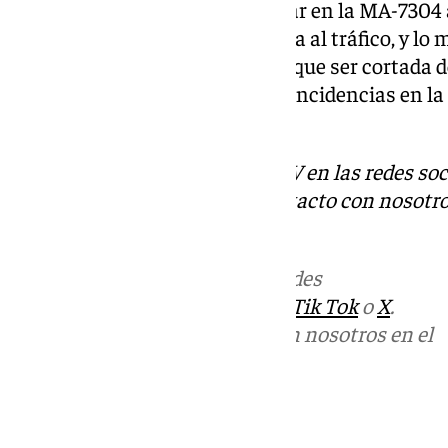
incidencias están teniendo lugar en la MA-7304 a
momentos se encuentra cortada al tráfico, y lo
Pujerra, que también ha tenido que ser cortada 
permiten el paso. Además, hay incidencias en l
Jubrique.
Descubre más noticias de 101TV en las redes soc
Tok
o
X
. Puedes ponerte en contacto con nosotro
informativos@101tv.es
.
Más noticias de
101TV
en las redes
sociales:
Instagram
,
Facebook
,
Tik Tok
o
X
.
Puedes ponerte en contacto con nosotros en el
correo
informativos@101tv.es
Tags: