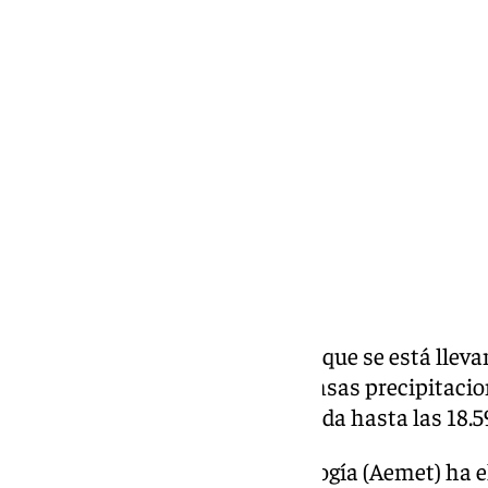
Miguel Alfonso
lunes, 3 marzo 2025, 14:51
Compartir:
Ronda es la comarca de Málaga que se está lleva
‘Borrasca Fría Aislada’ con intensas precipitacio
rojo para los municipios de Ronda hasta las 18.5
La Agencia Estatal de Meteorología (Aemet) ha el