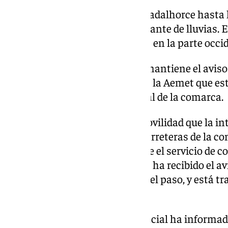
Por su parte, la zona de Sol y Guadalhorce hasta 
aviso naranja por riesgo importante de lluvias. E
acumulados son más probables en la parte occid
Además, la zona de Antequera mantiene el aviso 
también por lluvias, precisando la Aemet que 
probables en la mitad occidental de la comarca.
Cabe recordar en cuanto a la movilidad que la int
afectando este lunes a varias carreteras de la c
en la provincia de Málaga, donde el servicio de
vías de la Diputación provincial ha recibido el av
desprendidas que obstaculizan el paso, y está tr
circulación.
Así, la propia institución provincial ha informad