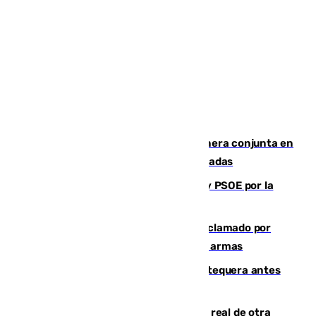
Guardia Civil y RFEF trabajan de manera conjunta en
el caso de las estafas de ventas de entradas
Vuelve el duelo dialéctico entre PP y PSOE por la
financiación de las autonomías
Detienen en Málaga a un fugitivo reclamado por
Colombia por homicidio y transporte de armas
Prueba final del Granada ante el Antequera antes
del inicio de la Liga
Ceuta se prepara ante la posibilidad real de otra