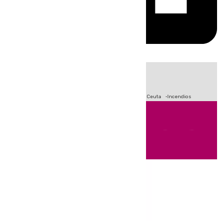
HOY
|
Fútbol
Sucesos
Primera División
Crisis Migratoria en Ceuta
Incendios
Andalucía