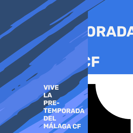
Ir
al
contenido
Tiktok