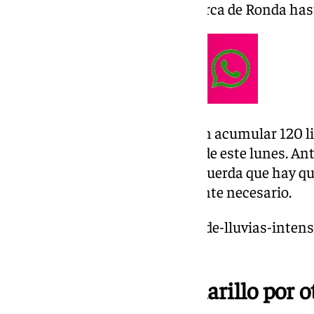
por lluvia en la zona de la comarca de Ronda hast
Así, han señalado que se pueden acumular 120 l
menos de doce horas a lo largo de este lunes. Ant
que el «peligro es extremo» y recuerda que hay qu
viajar salvo que sea estrictamente necesario.
https://www.101tv.es/semana-de-lluvias-inten
acumularse-hasta-80-litros/
Avisos naranjas y amarillo por o