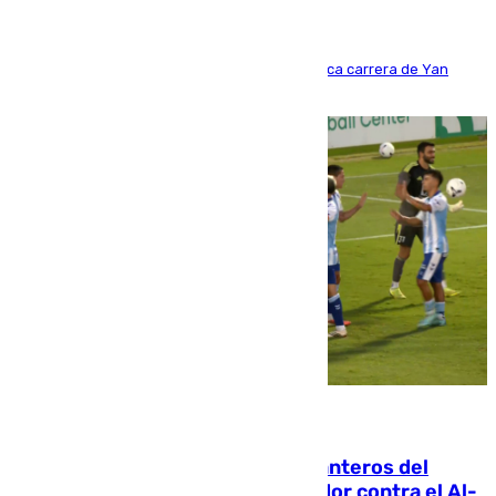
Del filial pepinero a récord absoluto: la meteórica carrera de Yan
Diomande en solo doce meses
06.08.2026
Ya se han estrenado los tres delanteros del
Málaga: Eneko Jauregui, bigoleador contra el Al-