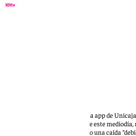
Miguel Alfonso
viernes, 27 septiembre 2024, 16:43
Compartir:
“¿A alguien más no le funciona la app de Unicaj
reiterado en redes sociales desde este mediodía,
de la entidad bancaria ha sufrido una caída “deb