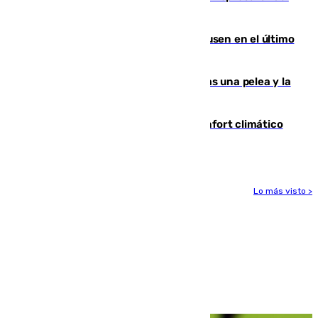
Gobierno de Sánchez
El Sevilla se desinfla ante el Leverkusen en el último
ensayo (1-2)
Tensión en la prisión de Alhaurín tras una pelea y la
incautación de un punzón
Málaga contabiliza 148 zonas de confort climático
para enfrentar las altas temperaturas
Lo más visto >
Más noticias
Ver más >