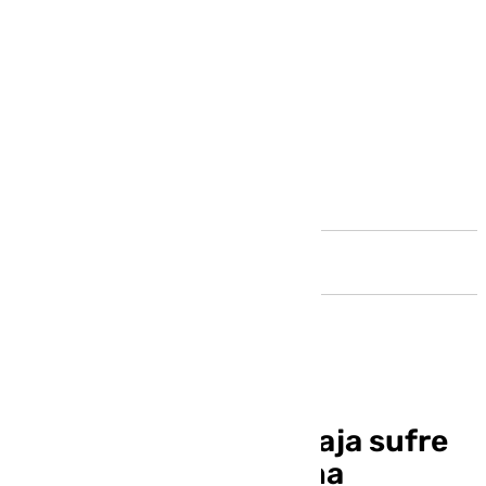
Andalucía
La aplicación de Unicaja sufre
una caída debido a una