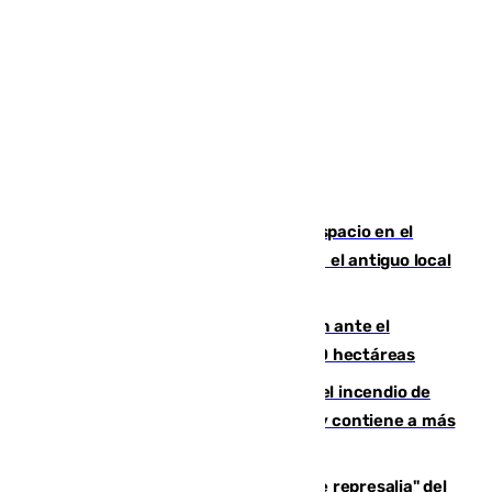
Las marca internacionales ganan espacio en el
Centro de Málaga: La Tagliatella abre en el antiguo local
de Vox Sports Bar
Moreno pide extremar la precaución ante el
incendio de Niebla, que supera las 4.000 hectáreas
340 personas más desalojadas por el incendio de
Niebla, que mantiene a 410 evacuadas y contiene a más
de 500 efectivos trabajando
Italia responde ante las "medidas de represalia" del