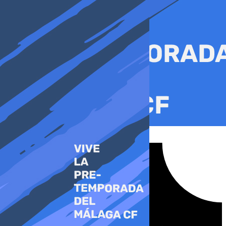
Ir
al
contenido
Tiktok