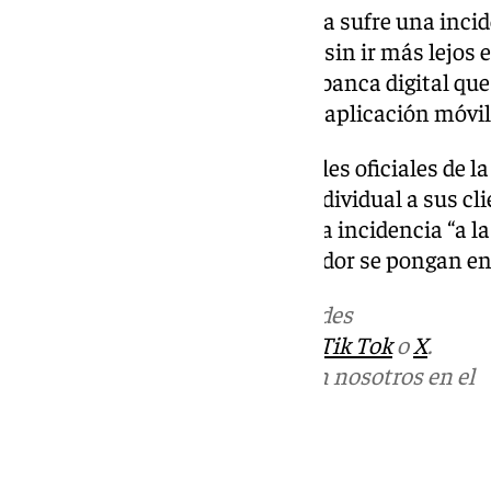
No es la primera vez que Unicaja sufre una incid
en las últimas semanas, ya que sin ir más lejos 
produjo una caída similar de la banca digital qu
realizar gestiones a través de la aplicación móvil
Por el momento, desde los canales oficiales de la
tratando de dar una solución individual a sus cl
estar trabajando para resolver la incidencia “a l
si no consiguen acceder al servidor se pongan en
Más noticias de
101TV
en las redes
sociales:
Instagram
,
Facebook
,
Tik Tok
o
X
.
Puedes ponerte en contacto con nosotros en el
correo
informativos@101tv.es
Tags: