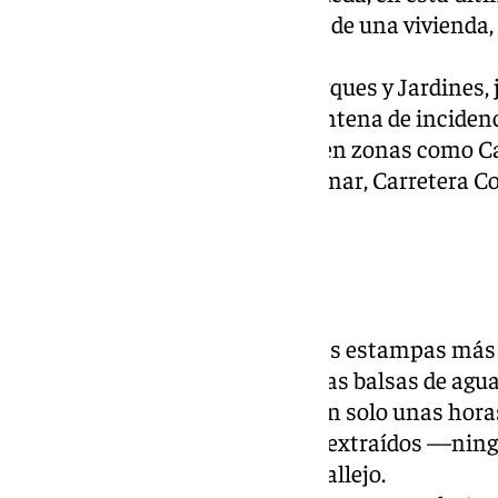
quedado apoyado sobre el muro de una vivienda, 
efectivos de Bomberos.
Además, desde el Servicio de Parques y Jardines,
han tenido que atender una veintena de incidenc
ramas a lo largo de la mañana, en zonas como Ca
Allende, La Adelfilla, Banda del mar, Carretera
de Aveiro.
Balsas de agua
Pero sin lugar a dudas, una de las estampas más 
distritos de la capital han sido las balsas de ag
cantidad de agua que ha caído en solo unas hora
vehículos hayan tenido que ser extraídos —ning
su interior— en la calle César Vallejo.