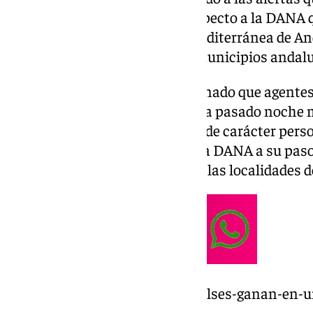
Meteorología lanzaban con respecto a la DANA qu
provincia sino a toda el área mediterránea de And
alerta naranja en numerosos municipios andalu
Desde el Consistorio han informado que agentes d
Bomberos han atendido desde la pasado noche m
incidencias —ninguna de ellas de carácter pers
precipitaciones que ha dejado la DANA a su paso 
afectado de manera más dura a las localidades d
https://www.101tv.es/los-embalses-ganan-en-u
malaga-capital-en-medio-ano/