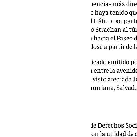
Las fuertes lluvias y sus consecuencias más dir
diferentes puntos de la ciudad se haya tenido que 
mañana una serie de desvíos del tráfico por parte 
acceso desde la avenida Guerrero Strachan al tú
desde la Avenida Muelle Heredia hacia el Paseo d
tenido que ser cerrado, reabriéndose a partir de l
Según subrayan desde el comunicado emitido po
cortada al tráfico la intersección entre la aveni
de los Pascueros. También se ha visto afectada 
MA-21 a la altura del cruce de Churriana, Salvador
Derechos Sociales
Del mismo modo, desde el Área de Derechos Soci
operativo de atención especial con la unidad de c