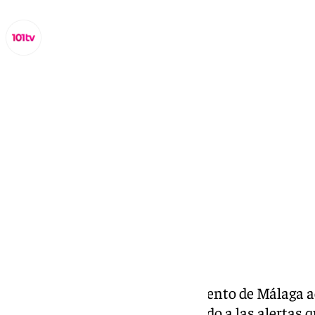
Miguel Alfonso
martes, 29 octubre 2024, 20:38
Compartir:
En la tarde de ayer, el Ayuntamiento de Málaga a
de Emergencias Municipal debido a las alertas q