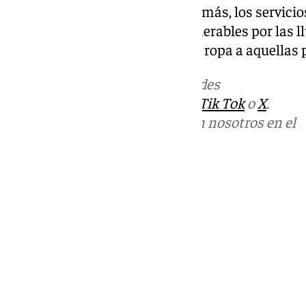
Acogida y San Juan de Dios. Además, los servici
desalojando las zonas más vulnerables por las ll
atención higiénica, alimentos y ropa a aquellas p
Más noticias de
101TV
en las redes
sociales:
Instagram
,
Facebook
,
Tik Tok
o
X
.
Puedes ponerte en contacto con nosotros en el
correo
informativos@101tv.es
Tags:
Últimas noticias