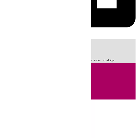
HOY
|
Fútbol
Primera División
Crisis Migratoria en Ceuta
Sucesos
LaLiga
Andalucía