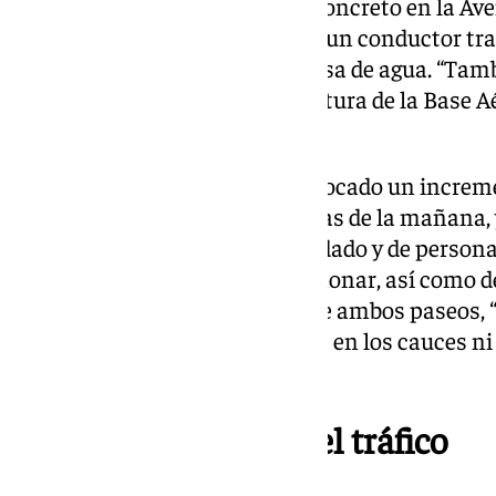
En otro punto de la ciudad, en concreto en la Av
la Policía Local han auxiliado a un conductor tr
medio de la calzada por una balsa de agua. “Tam
afectaciones en la MA-21 a la altura de la Base 
Consistorio.
Ante esa situación, que ha provocado un increme
distrito Este, sobre las 5.00 horas de la mañana,
procedido al corte del tráfico rodado y de perso
entre los paseos Miramar y Limonar, así como de 
el ramo de Ramón Carrión entre ambos paseos, 
hubiera vehículos estacionados en los cauces n
explicaban.
Movilidad y desvío del tráfico