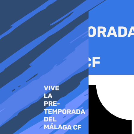
Ir
al
contenido
Tiktok