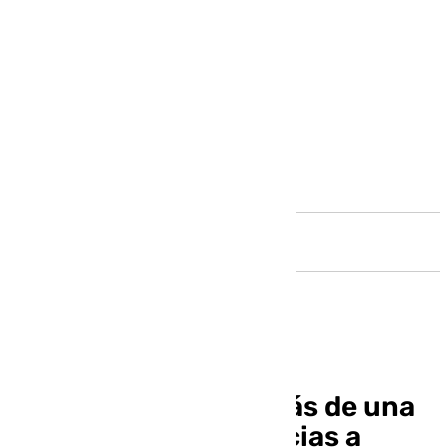
Andalucía
La capital registra más de una
treintena de incidencias a