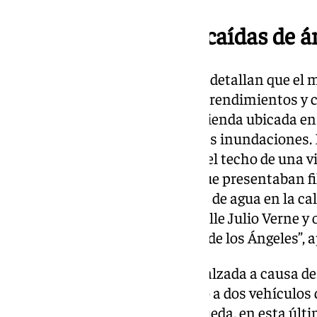
Desprendimientos y caídas de á
Asimismo, desde el Consistorio detallan que el
han producido a causas de desprendimientos y caí
ha tenido que actuar en una vivienda ubicada en 
desprendido el techo debido a las inundaciones
en el Camino de Antequera por el techo de una vi
han visitado varias viviendas que presentaban f
visto afectado por acumulación de agua en la cal
ha caído parte del muro en la calle Julio Verne y 
un colegio en la avenida Arroyo de los Ángeles”, 
Las caídas de árboles sobre la calzada a causa d
en calle Bolivia, que ha afectado a dos vehículo
zona, y en la avenida Lope de Rueda, en esta últi