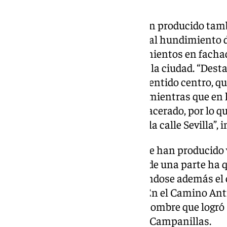
Sin embargo, en la capital se han producido tam
especialmente en lo que refiere al hundimiento 
balsas de agua y por desprendimientos en fachada
árboles en diferentes puntos de la ciudad. “Dest
en la avenida Lope de Vega, en sentido centro, que
hacia la Colonia de Santa Inés, mientras que en 
registrado un hundimiento del acerado, por lo q
entre la avenida de Barcelona y la calle Sevilla”
Otros de los puntos en los que se han producido 
paseo marítimo El Pedrgal, donde una parte ha 
acumulación de agua, produciéndose además el co
Induráin debido a un socavón. En el Camino Ant
localizaron esta mañana a un hombre que logró s
arrastrado por la crecida del río Campanillas.