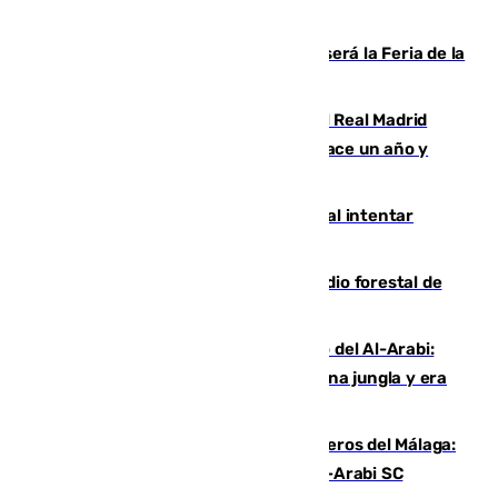
Talleres, escape room y música: así será la Feria de la
Juventud Cofrade de Málaga
El fichaje más caro de la historia del Real Madrid
costaba 105 millones de euros menos hace un año y
jugaba en Leganés
Ceuta suma 82 fallecidos en el mar al intentar
cruzar la frontera española
Huelva eleva a emergencia el incendio forestal de
Niebla
Juanfran Funes, sobre el duro juego del Al-Arabi:
“Por momentos nos hemos metido en una jungla y era
hasta peligroso”
Ya se han estrenado los tres delanteros del Málaga:
Eneko Jauregui, bigoleador contra el Al-Arabi SC