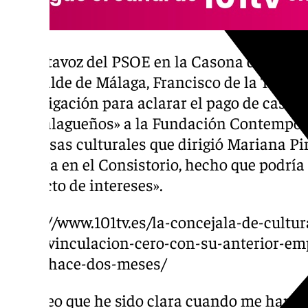
El portavoz del PSOE en la Casona del Parque
al alcalde de Málaga, Francisco de la Torre,
investigación para aclarar el pago de casi 
los malagueños» a la Fundación Contempor
empresas culturales que dirigió Mariana Pi
Cultura en el Consistorio, hecho que podrí
conflicto de intereses».
https://www.101tv.es/la-concejala-de-cult
tener-vinculacion-cero-con-su-anterior-e
video-hace-dos-meses/
«Yo creo que he sido clara cuando me han 