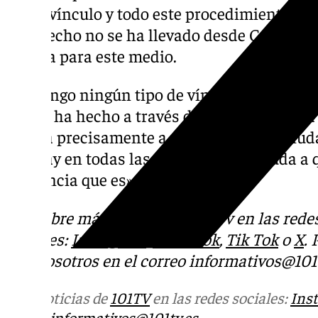
tengo vínculo y todo este procedimiento no 
y de hecho no se ha llevado desde Cultura»
Pineda para este medio.
«No tengo ningún tipo de vínculo directo co
que se ha hecho a través de Promálaga, una
dedica precisamente a promocionar la ciudad
que hay en todas las materias, que ayuda a 
referencia que es», ha sentenciado.
Descubre más noticias de 101Tv en las rede
sociales:
Instagram
,
Facebook
,
Tik Tok
o
X
.
con nosotros en el correo
informativos@101t
Más noticias de
101TV
en las redes sociales:
Ins
correo
informativos@101tv.es