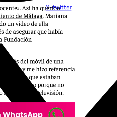
ocente». Así ha querido
X-twitter
miento de Málaga
, Mariana
do un vídeo de ella
s de asegurar que había
 la Fundación
a través del móvil de una
 Málaga, y me hizo referencia
ofesionales que estaban
ó nada extraño porque no
la edil a 101 Televisión.