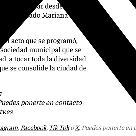
se podía llevar desde Cultura,
, ha asegurado Mariana
n el acto que se programó,
 sociedad municipal que se
, a tocar toda la diversidad
que se consolide la ciudad de
s
 Puedes ponerte en contacto
v.es
tagram
,
Facebook
,
Tik Tok
o
X
. Puedes ponerte en 