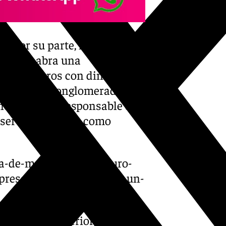
, por su parte, ha solicitado
 «que se abra una
100.000 euros con dinero de
ánea, «un conglomerado de
neda, actual responsable de
a ser considerado como
ura-de-malaga-que-aseguro-
mpresa-la-promociono-en-un-
preguntado anteriormente. No