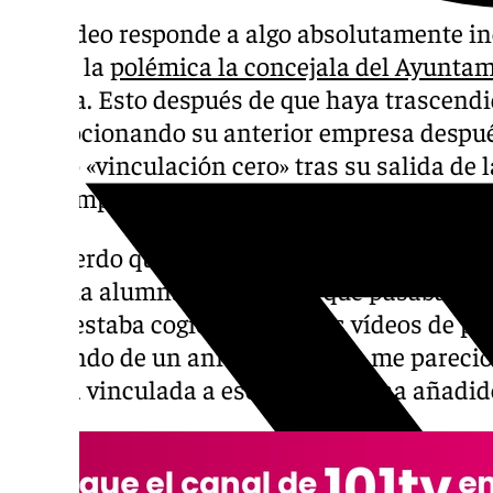
Ese vídeo responde a algo absolutamente in
zanjar la
polémica la concejala del Ayunta
Pineda. Esto después de que haya trascendi
promocionando su anterior empresa despué
tenido «vinculación cero» tras su salida de
Contemporánea.
«Recuerdo que fue sobre la marcha. Se hizo 
antigua alumna que tuve yo, que pasaba por
a que estaba cogiendo muchos vídeos de pr
hablando de un aniversario y no me pareci
estaba vinculada a ese proyecto», ha añadido 