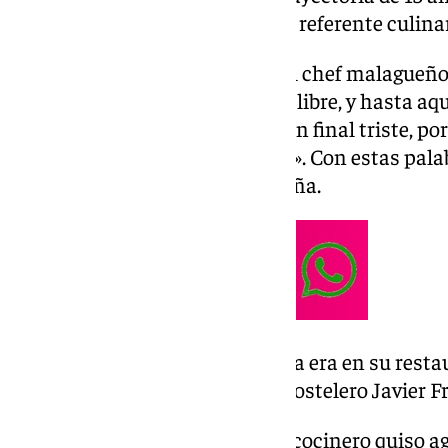
calle José Denis Belgrano en un referente culina
A través de sus redes sociales, el chef malague
despedida: «Hasta aquí la mesa libre, y hasta aquí
Cosmopolita. Cerramos, no es un final triste, p
bueno y eso ha sido muchísimo». Con estas palab
marcó la gastronomía malagueña.
Dani Carnero pone fin a una era en su restau
Belgrano, que traspasa al hostelero Javier F
En su mensaje de despedida, el cocinero quiso a