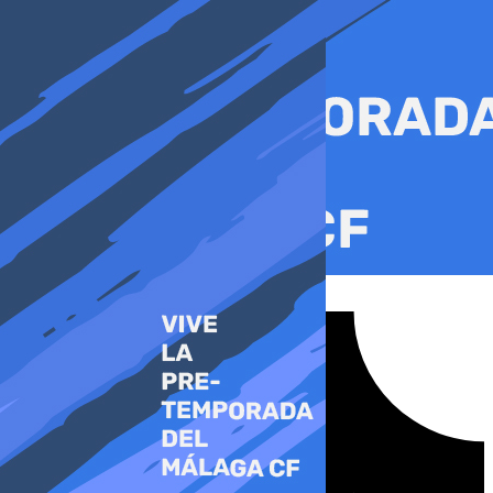
Ir
al
contenido
Tiktok