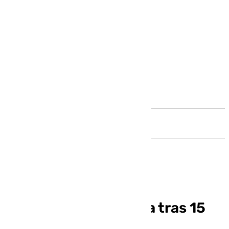
Andalucía
La Cosmopolita cierra tras 15
años como referente