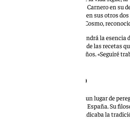
vamos y lo guisamos», concluyó Carnero en su des
chef concentrará sus esfuerzos en sus otros dos 
con una estrella Michelin, y La Cosmo, reconoc
El cocinero adelantó que mantendrá la esencia
no descarta incorporar algunas de las recetas q
Cosmopolita durante estos 15 años. «Seguiré tra
creativa», ha asegurado.
Legado gastronómico
La Cosmopolita se convirtió en un lugar de pere
alta cocina procedentes de toda España. Su filos
que te guisa María Luisa», reivindicaba la tradici
creativa.