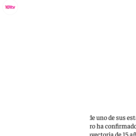
Miguel Alfonso
miércoles, 15 octubre 2025, 23:22
Compartir:
El Centro de Málaga se despide de uno de sus e
más emblemáticos. Dani Carnero ha confirmado el
Cosmopolita después de una trayectoria de 15 año