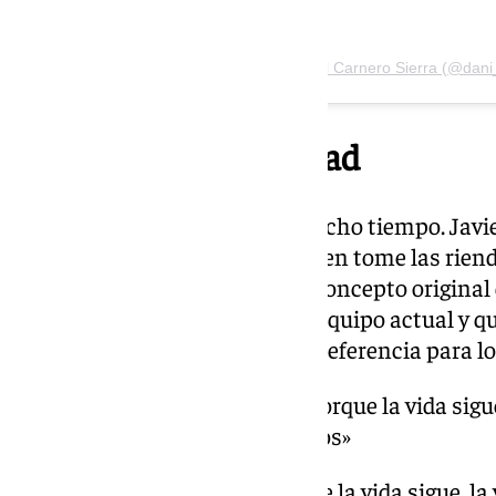
Una publicación compartida por Daniel Carnero Sierra (@dani
Traspaso y continuidad
El espacio no quedará vacío mucho tiempo. Javie
y presidente de Mahos, será quien tome las rien
no mantendrá el nombre ni el concepto original
garantizado que conservará al equipo actual y qu
antes para ofrecer «un local de referencia para 
«Nos vemos en los bares, porque la vida sigue
cambio vamos y lo guisamos»
«Nos vemos en los bares, porque la vida sigue, la