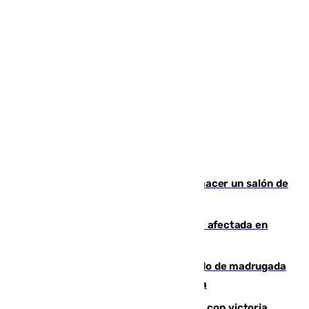
Un tribunal federal impide a Trump hacer un salón de
baile en la Casa Blanca
Incendios de Castellón: la superficie afectada en
Tírig roza las 400 hectáreas
Muere un peatón tras ser atropellado de madrugada
en la carretera A-7 a su paso por Málaga
El Granada cierra su puesta a punto con victoria