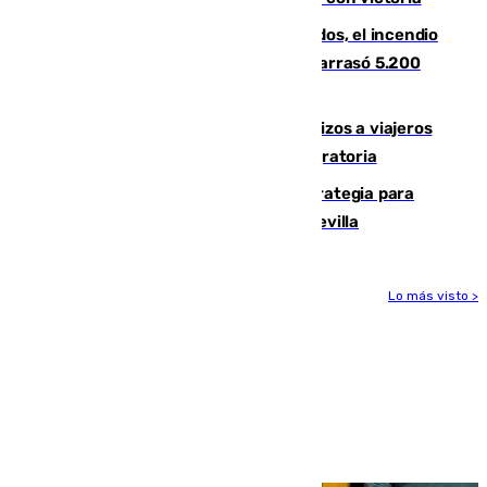
Un mes de la tragedia de Los Gallardos, el incendio
que acabó con la vida de 14 personas y arrasó 5.200
hectáreas
España establece controles fronterizos a viajeros
procedentes de Italia por la presión migratoria
El Ayuntamiento desarrolla una estrategia para
recuperar la identidad patrimonial de Sevilla
Lo más visto >
Más noticias
Ver más >