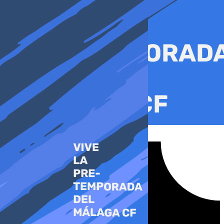
Ir
al
contenido
Tiktok