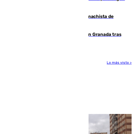
al frente de la FIFA
Pedro Sánchez condena el crimen machista de
Benahavís
Angustioso rescate de una familia en Granada tras
caer su coche por un terraplén
Lo más visto >
Más noticias
Ver más >