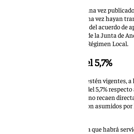
La ordenanza entrará en vigor una vez publicado 
Oficial de la Provincia (BOP) y una vez hayan tra
recepción de la copia o extracto del acuerdo de a
la Administración del Estado y de la Junta de An
Ley Reguladora de las Bases de Régimen Local.
Incremento medio del 5,7%
Así, cuando los nuevos precios estén vigentes, a l
aplicará un incremento medio del 5,7% respecto a
2012, que de forma mayoritaria no recaen direc
porque el 80% de los servicios son asumidos por
decesos.
Este incremento medio conlleva que habrá serv