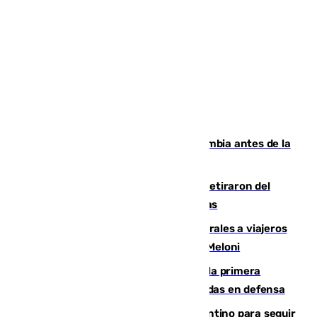
Felipe VI refuerza los lazos con Colombia antes de la
llegada del nuevo presidente
Fernando Calero y Carlos Dotor se retiraron del
encuentro contra el Ceuta con molestias
España restablece controles temporales a viajeros
procedentes de Italia como repuesta a Meloni
El Málaga cae ante el Ceuta y suma la primera
derrota de la pretemporada dejando dudas en defensa
Marruecos, la principal baza de Infantino para seguir