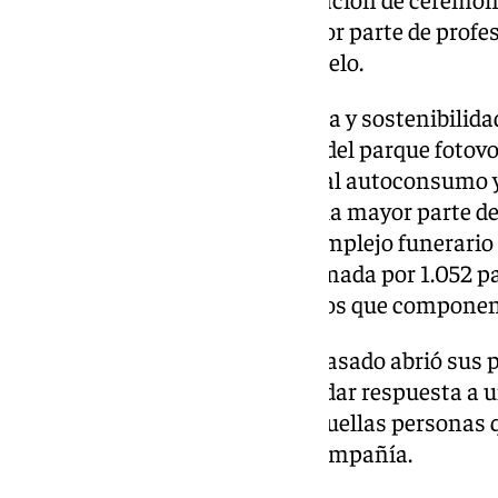
atención psicológica gratuita por parte de profe
traumas y el tratamiento del duelo.
Además, en materia de eficiencia y sostenibilida
servicio en septiembre de 2023 del parque fotovo
Gabriel (Parcemasa) destinado al autoconsumo y 
eléctrica suficiente para cubrir la mayor parte d
dependencias y servicios del complejo funerario 
primera fase, la planta está formada por 1.052 p
de 38 de los 212 bloques de nichos que componen
Por otro lado, en junio del año pasado abrió sus
de animales de compañía para dar respuesta a u
el ámbito público para todas aquellas personas 
descanso de sus animales de compañía.