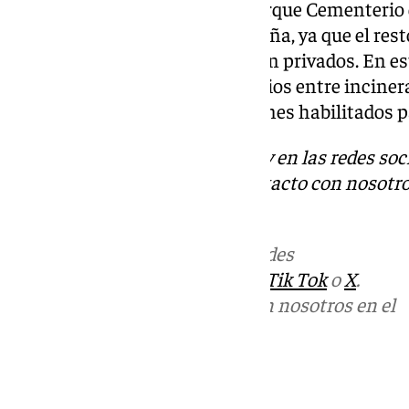
Ubicadas en una parcela del Parque Cementerio 
instalaciones pioneras en España, ya que el res
existentes en otras ciudades son privados. En e
actividad, ha prestado 82 servicios entre incine
depósito de cenizas en los jardines habilitados pa
Descubre más noticias de 101Tv en las redes soc
Tok
o
X
. Puedes ponerte en contacto con nosotro
informativos@101tv.es
Más noticias de
101TV
en las redes
sociales:
Instagram
,
Facebook
,
Tik Tok
o
X
.
Puedes ponerte en contacto con nosotros en el
correo
informativos@101tv.es
Tags: