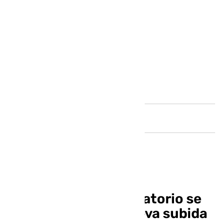
Andalucía
La cremación y el tanatorio se
encarecen con la nueva subida