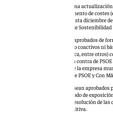
Además, el cambio conllevará una actualización 
congelación en los que el incremento de costes (
un 31,5% desde enero de 2012 hasta diciembre de
sociedad dependiente del Área de Sostenibilida
En la sesión, también han sido aprobados de form
por las actividades y servicios no coactivos ni b
(traslados, urnas o tanatoestética, entre otros) co
abstención de Vox y los votos en contra de PSOE
modificación de los estatutos de la empresa mun
de PP y Vox y las abstenciones de PSOE y Con Má
Una vez que estos expedientes sean aprobados po
mes, serán sometidos a un periodo de exposició
presentar alegaciones. Tras la resolución de las 
procedería a la aprobación definitiva.