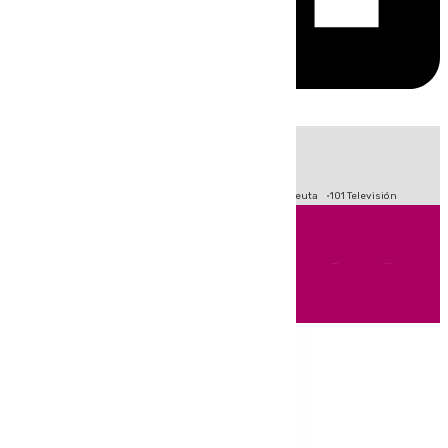
HOY
|
Fútbol
Primera División
LaLiga
Crisis Migratoria en Ceuta
101 Televisión
Andalucía