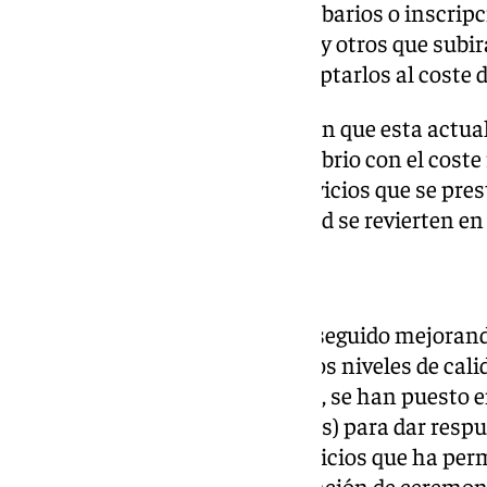
precios actuales (nichos, columbarios o inscripc
de enterramiento o panteones) y otros que subi
cremación y tanatorio para adaptarlos al coste
Desde el Ayuntamiento destacan que esta actual
necesidad de mantener el equilibrio con el cost
al día de las instalaciones y servicios que se pr
todos los beneficios de la entidad se revierten en 
Mejoras en Parcemasa
Mientras tanto, Parcemasa ha seguido mejoran
instalaciones para garantizar los niveles de cal
esencial para la comunidad. Así, se han puesto 
(ya son 28 las que hay operativas) para dar res
edificio de Coordinación de Servicios que ha per
público, una sala para la celebración de ceremon