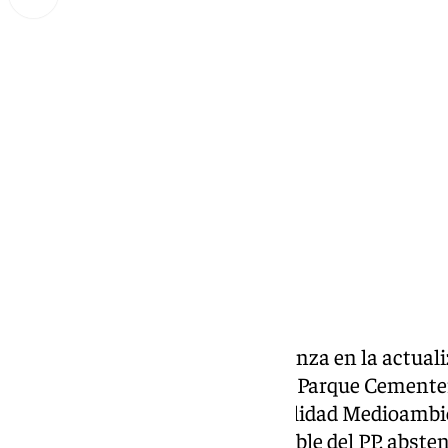
Miguel Alfonso
lunes, 20 enero 2025, 14:45
Compartir:
El
Ayuntamiento de Málaga
avanza en la actuali
2024 por la empresa municipal Parque Cementer
Comisión de Pleno de Sostenibilidad Medioambie
forma inicial (con el voto favorable del PP, abste