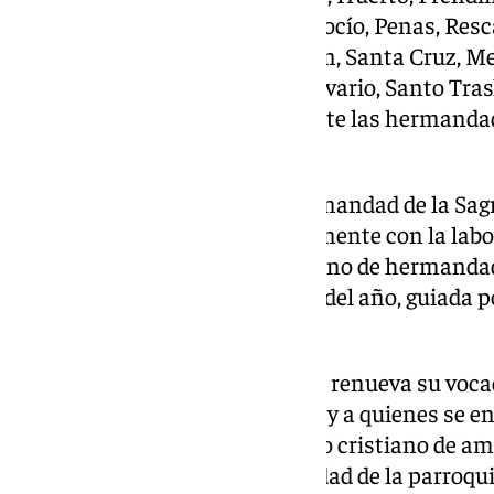
Puente, Estudiantes, Cautivo, Rocío, Penas, Resc
Rico, Paloma, Sangre, Expiración, Santa Cruz, M
Dolores de San Juan, Monte Calvario, Santo Tras
Asimismo, también forman parte las hermandades
la Cabeza y de Fátima.
Con esta incorporación, la Hermandad de la Sa
compromiso profundo y permanente con la labor 
haciendo realidad el sentido pleno de hermanda
procesión que dura los 365 días del año, guiada por
esperanza compartida».
Con esta alianza, la hermandad renueva su vocac
atender al hermano necesitado y a quienes se e
exclusión, siguiendo el mandato cristiano de am
argumentado desde la hermandad de la parroqu