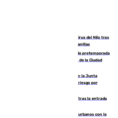
Málaga refuerza la vigilancia por el virus del Nilo tras
detectar un mosquito positivo en Campanillas
Málaga-Ceuta: cuarto compromiso de pretemporada
de los blanquiazules en busca del Trofeo de la Ciudad
Autónoma
Málaga, en alerta por el virus del Nilo: la Junta
decreta Campanillas como zona de alto riesgo por
varios casos recientes
El Gobierno registra 1.342 menores tras la entrada
masiva del pasado 30 de julio
Cádiz despide seis «puntos negros» urbanos con la