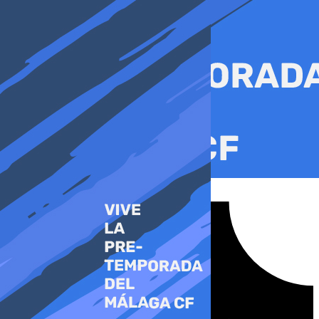
Ir
al
contenido
Tiktok