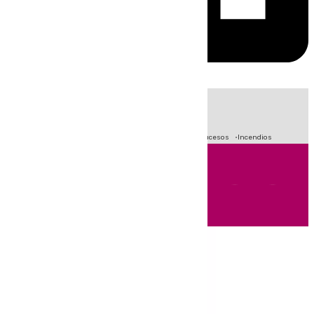
HOY
|
Fútbol
Primera División
Crisis Migratoria en Ceuta
Sucesos
Incendios
Andalucía