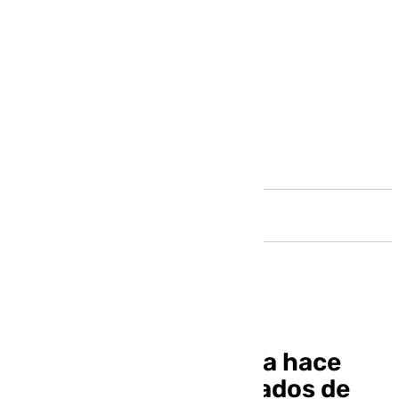
Andalucía
La Junta de Andalucía hace
cambios en los delegados de