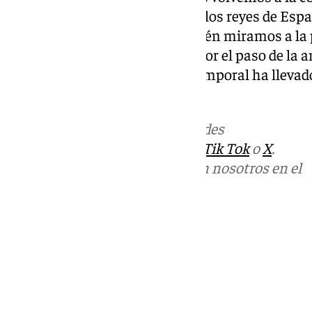
cómo ha sido la nueva visita de los reyes de Es
por el paso del temporal. También miramos a la
a uno de los lugares afectados por el paso de la 
Comares por los estragos del temporal ha llevad
garrafas de agua a sus vecinos.
Más noticias de
101TV
en las redes
sociales:
Instagram
,
Facebook
,
Tik Tok
o
X
.
Puedes ponerte en contacto con nosotros en el
correo
informativos@101tv.es
Tags:
Últimas noticias