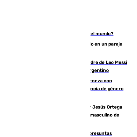
¿Es Tadej Pogacar el mejor ciclista del mundo?
Los Bomberos combaten un incendio en un paraje
de Granada
Muere a los 68 años Jorge Messi, padre de Leo Messi
y pieza fundamental en la carrera del argentino
Retiene a su mujer en su casa y ameneza con
quemar la vivienda: nuevo caso de violencia de género
en Málaga
Dos sevillanos de oro: Manuel Cruz y Jesús Ortega
ganan el campeonato del mundo sub19 masculino de
remo
Un juzgado de Ceuta investiga seis presuntas