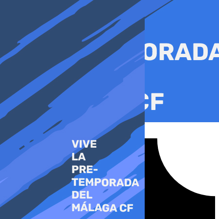
Ir
al
contenido
Tiktok