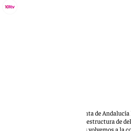
Miguel Alfonso
martes, 19 noviembre 2024, 20:00
Compartir:
El Consejo de Gobierno de la Junta de Andalucí
organigrama que afectarán a la estructura de del
Málaga. En esta edición además volvemos a la 