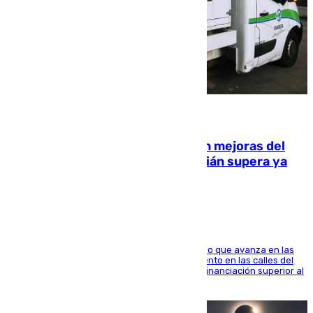
08.08.2026
La inversión del Ayuntamiento en mejoras del
entorno del Prado de San Sebastián supera ya
1.600.000 euros
El consistorio, a través de Emasesa, ha indicado que avanza en las
obras de renovación de las redes de saneamiento en las calles del
entorno del Prado, contando la zona con una financiación superior al
millón y medio de euros