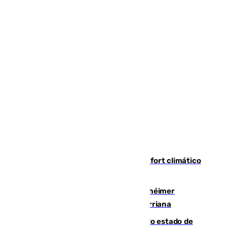
Málaga contabiliza 148 zonas de confort climático
para enfrentar las altas temperaturas
Hallan sin vida al granadino con Alzhéimer
desaparecido hace una semana en Churriana
Encuentran un cadáver en avanzado estado de