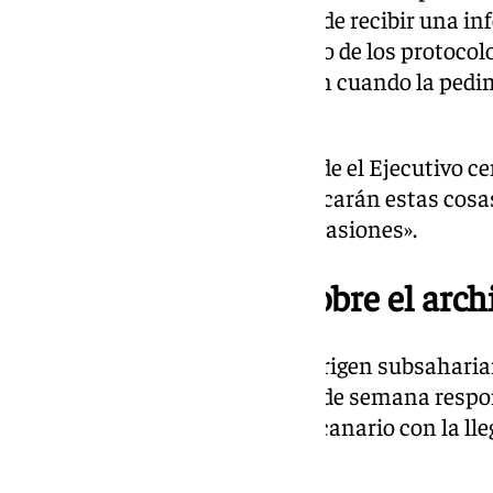
generar polémica política, sino de recibir una i
para el correcto funcionamiento de los protocol
información, luego nos la dieron cuando la pedi
apuntado.
Además, Sanz ha dicho que desde el Ejecutivo ce
de este momento «sí se comunicarán estas cosas,
ya nos lo han dicho en varias ocasiones».
Presión migratoria sobre el arch
La llegada de 360 personas de origen subsaharian
Sol a lo largo de este pasado fin de semana resp
está recibiendo el archipiélago canario con la l
las últimas semanas.