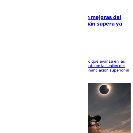
08.08.2026
La inversión del Ayuntamiento en mejoras del
entorno del Prado de San Sebastián supera ya
1.600.000 euros
El consistorio, a través de Emasesa, ha indicado que avanza en las
obras de renovación de las redes de saneamiento en las calles del
entorno del Prado, contando la zona con una financiación superior al
millón y medio de euros