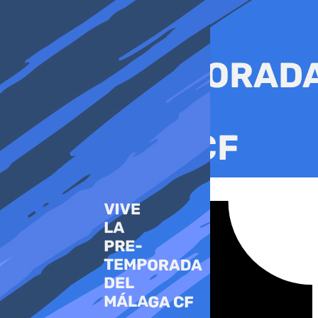
Ir
al
contenido
Tiktok