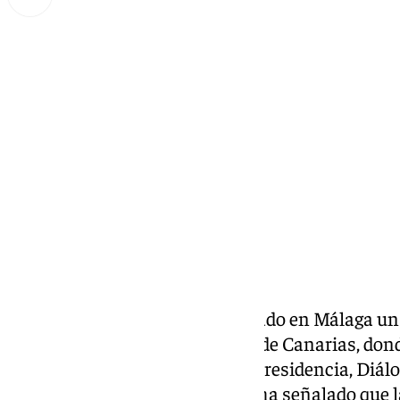
Lynx Devs
lunes, 13 enero 2025, 10:33
Compartir:
Este fin de semana han aterrizado en Málaga un
subsaharianos trasladados desde Canarias, donde
consejero andaluz de Interior, Presidencia, Diálo
Administrativa, Antonio Sanz, ha señalado que l