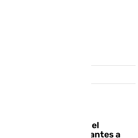
Andalucía
La Junta desconocía el
traslado de 360 migrantes a