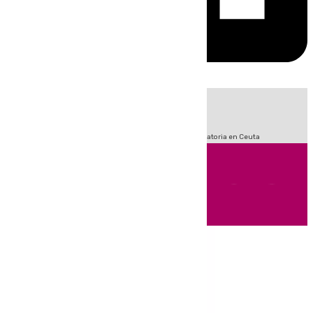
HOY
|
Sucesos
Fútbol
LaLiga
Primera División
Crisis Migratoria en Ceuta
Andalucía