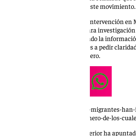
Gobierno central iba a realizar este movimiento.
Sanz ha señalado duranta una intervención en M
convenio entre instituciones para investigació
el Ejecutivo andaluz ha reclamado la información
esa comunicación previa. Vamos a pedir clarida
materia», ha recalcado el consejero.
https://www.101tv.es/casi-800-migrantes-han-
irregularmente-desde-el-1-de-enero-de-los-cual
En este sentido, el titular de Interior ha apunta