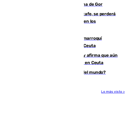
descomposición en la localidad granadina de Gor
Christantus Uche, delantero del Getafe, se perderá
toda la temporada por varias fracturas en los
ligamentos de su rodilla derecha
Expulsado de España un ciudadano marroquí
condenado por allanar una vivienda en Ceuta
Vivas niega la versión del Gobierno y afirma que aún
quedan entre 8.000 y 11.000 migrantes en Ceuta
¿Es Tadej Pogacar el mejor ciclista del mundo?
Lo más visto >
Más noticias
Ver más >