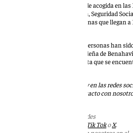
Esta saturación de los centros de acogida en las
desde el Ministerio de Inclusión, Seguridad Socia
fórmula de trasladar a las personas que llegan a
geografía nacional.
Según ha detallado ‘Sur’, estas personas han si
hotelero de la localidad costasoleña de Benahaví
estarán durante un tiempo hasta que se encuent
trasladados nuevamente.
Descubre más noticias de 101Tv en las redes soc
Tok
o
X
. Puedes ponerte en contacto con nosotro
informativos@101tv.es
Más noticias de
101TV
en las redes
sociales:
Instagram
,
Facebook
,
Tik Tok
o
X
.
Puedes ponerte en contacto con nosotros en el