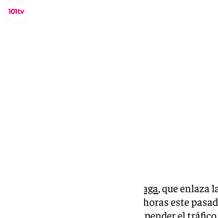
Lynx Devs
domingo, 23 marzo 2025, 16:48
Compartir:
La Línea 2 del
Cercanías de Málaga
, que enlaza l
interrumpida durante casi tres horas este pasa
Guardia Civil dio la orden de suspender el tráfico