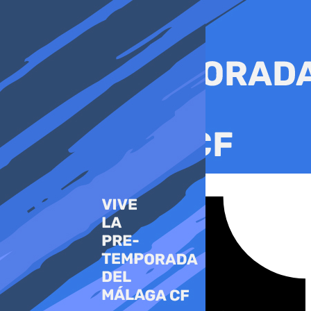
Ir
al
contenido
Tiktok