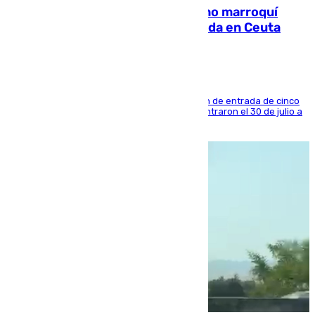
Expulsado de España un ciudadano marroquí
condenado por allanar una vivienda en Ceuta
La sentencia también contiene una prohibición de entrada de cinco
años al país y es uno de los inmigrantes que entraron el 30 de julio a
la ciudad autónoma