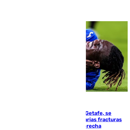
Ver más >
08.08.2026
Christantus Uche, delantero del Getafe, se
perderá toda la temporada por varias fracturas
en los ligamentos de su rodilla derecha