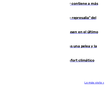
Niebla, que mantiene a 410 evacuadas y contiene a más
de 500 efectivos trabajando
Italia responde ante las "medidas de represalia" del
Gobierno de Sánchez
El Sevilla se desinfla ante el Leverkusen en el último
ensayo (1-2)
Tensión en la prisión de Alhaurín tras una pelea y la
incautación de un punzón
Málaga contabiliza 148 zonas de confort climático
para enfrentar las altas temperaturas
Lo más visto >
Más noticias