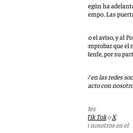
los trenes de Media Distancia. Según ha adelantad
estación y a su madre no le dio tempo. Las puerta
mujer siguió hacia El Chorro.
Fue la madre del menor quien dio el aviso, y al Pol
personaron en la estación. Al comprobar que el ni
dispositivo de búsqueda. Adif y Renfe, por su par
tráfico ferroviario.
Descubre más noticias de 101TV en las redes soc
Tok
o
X
. Puedes ponerte en contacto con nosotro
informativos@101tv.es
Más noticias de
101TV
en las redes
sociales:
Instagram
,
Facebook
,
Tik Tok
o
X
.
Puedes ponerte en contacto con nosotros en el