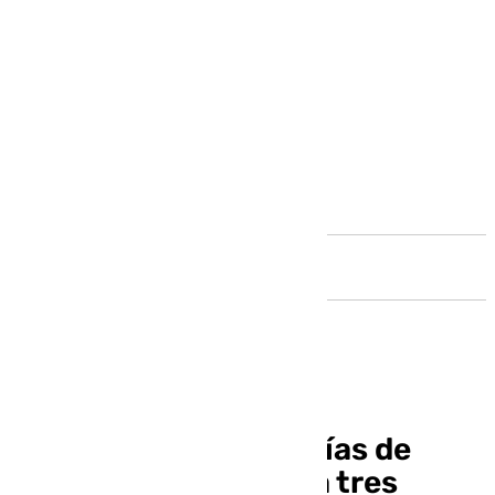
Andalucía
La Línea 2 del Cercanías de
Málaga, interrumpida tres