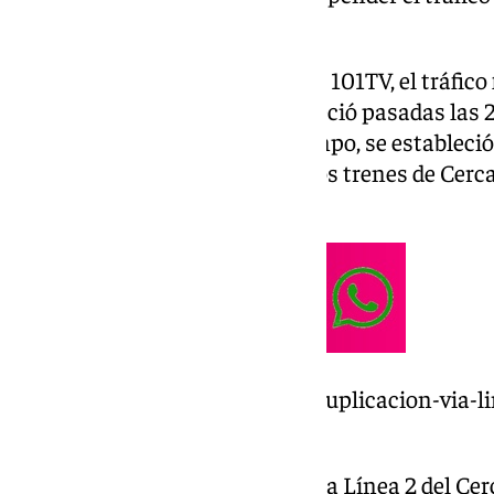
de un menor de edad.
Tal y como ha podido confirmar 101TV, el tráfico
de las 18.00 horas y se reestableció pasadas las 
fue localizado. Durante ese tiempo, se estableció
transporte por carretera para los trenes de Cerc
Pizarra y Álora.
https://www.101tv.es/avanza-duplicacion-via-l
adjudican-redaccion-proyecto/
Este incidente no sólo afectó a la Línea 2 del C