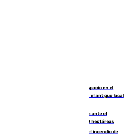
Las marca internacionales ganan espacio en el
Centro de Málaga: La Tagliatella abre en el antiguo local
de Vox Sports Bar
Moreno pide extremar la precaución ante el
incendio de Niebla, que supera las 4.000 hectáreas
340 personas más desalojadas por el incendio de