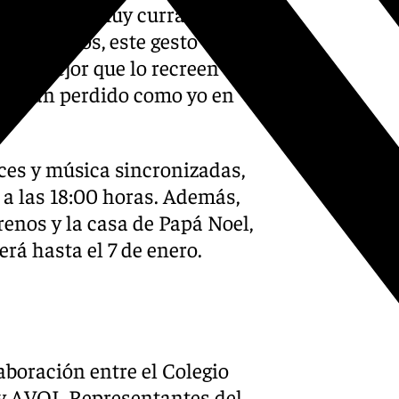
, está todo muy currado y
pitalizados, este gesto
“Es mejor que lo recreen
 lo han perdido como yo en
ces y música sincronizadas,
o a las 18:00 horas. Además,
renos y la casa de Papá Noel,
á hasta el 7 de enero.
laboración entre el Colegio
 y AVOI. Representantes del