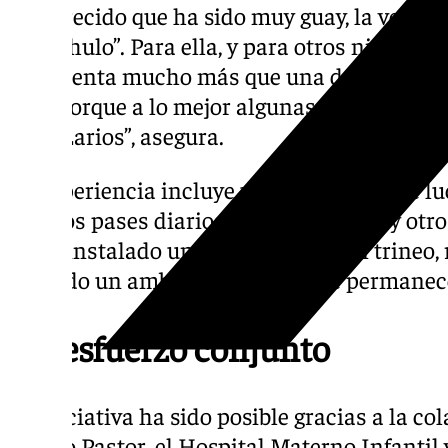
ha parecido que ha sido muy guay, la verdad
muy chulo”. Para ella, y para otros niños hos
representa mucho más que una decoración. 
aquí porque a lo mejor algunas personas se
calle Larios”, asegura.
La experiencia incluye un espectáculo de lu
con dos pases diarios: uno a las 12:00 y otr
se ha instalado un photocall con un trineo, 
creando un ambiente mágico que permanecer
Un esfuerzo conjunto
La iniciativa ha sido posible gracias a la co
Divino Pastor, el Hospital Materno Infantil