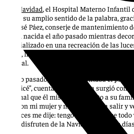
Esta
Navidad
, el Hospital Materno Infantil
luz, en su amplio sentido de la palabra, grac
por José Páez, conserje de mantenimiento de
visión, nacida el año pasado mientras decora
materializado en una recreación de las luce
Larios, llevadas directamente a la primera p
hospital.
“El año pasado, mientras montaba el photocal
visualicé”, cuenta Páez. La idea surgió com
personal que él mismo vivió junto a su fami
aquí con mi mujer y mi hijo. Quería salir y v
Entonces me dije: tengo que hacer que todo 
niños disfruten de la Navidad todos los días