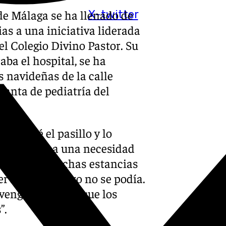
 de Málaga se ha llenado de
X-twitter
ias a una iniciativa liderada
l Colegio Divino Pastor. Su
ba el hospital, se ha
s navideñas de la calle
lanta de pediatría del
l, miré el pasillo y lo
o respuesta a una necesidad
lia. “Pasé muchas estancias
er las luces, pero no se podía.
venga aquí para que los
”.