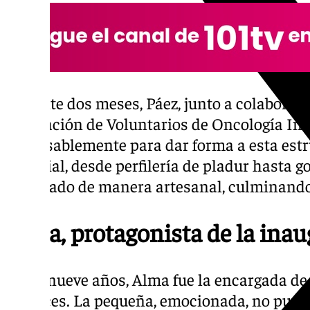
Durante dos meses, Páez, junto a colaborador
Asociación de Voluntarios de Oncología Inf
incansablemente para dar forma a esta estr
material, desde perfilería de pladur hasta
elaborado de manera artesanal, culminando
Alma, protagonista de la ina
A sus nueve años, Alma fue la encargada de
las luces. La pequeña, emocionada, no pudo 