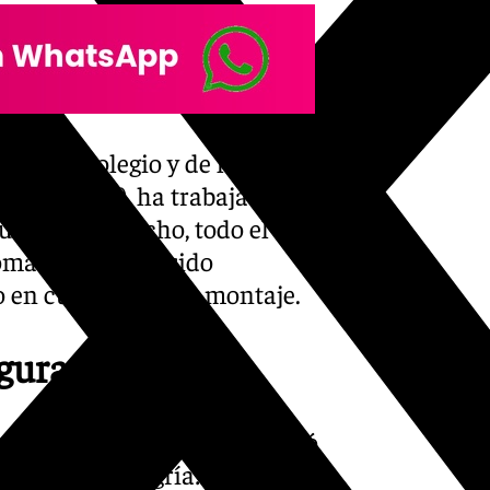
es del colegio y de la
antil
(AVOI
), ha trabajado
uctura. De hecho, todo el
 gomaespuma, ha sido
 en cuatro días de montaje.
uguración
 pulsar el botón que encendió
ocultar su alegría: “A mí me