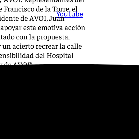
e Francisco de la Torre, el
Youtube
sidente de AVOI, Juan
 apoyar esta emotiva acción
ntado con la propuesta,
un acierto recrear la calle
sensibilidad del Hospital
y de AVOI”.
iativas como esta crea un
no solo alegra a los niños,
odía observar entre los
edicación de José Páez, AVOI y
a llegado al corazón del
las vidas de los más