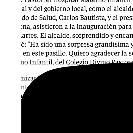
hospital y del gobierno local, como el alcald
delegado de Salud, Carlos Bautista, y el pre
Carmona, asistieron a la inauguración para
este martes. El alcalde, sorprendido y enca
declaró: “Ha sido una sorpresa grandísima y 
Larios en este pasillo. Quiero agradecer la 
Materno Infantil, del Colegio Divino Pastor 
Humanizar el entorno hospitalario con inic
ambiente acogedor y lleno de esperanza, que 
sino también a sus familias, tal y como se p
rostros de los presentes. Así, gracias a la d
todos los implicados, el espíritu navideño h
Materno Infantil, llevando un poco de luz a 
pequeños.