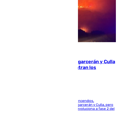
08.08.2026
Incendios de Castellón: Sierra Engarcerán y Culla
evolucionan positivamente y centran los
esfuerzos en Tírig
La UME se suma al operativo de control de los incendios,
progresando adecuadamente los de Sierra Engarcerán y Culla, pero
centrando todo el empeño en el de Culla, que evoluciona a fase 2 del
PEIF