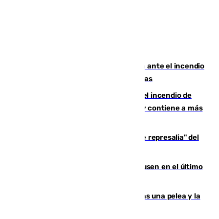
Moreno pide extremar la precaución ante el incendio
de Niebla, que supera las 4.000 hectáreas
340 personas más desalojadas por el incendio de
Niebla, que mantiene a 410 evacuadas y contiene a más
de 500 efectivos trabajando
Italia responde ante las "medidas de represalia" del
Gobierno de Sánchez
El Sevilla se desinfla ante el Leverkusen en el último
ensayo (1-2)
Tensión en la prisión de Alhaurín tras una pelea y la
incautación de un punzón