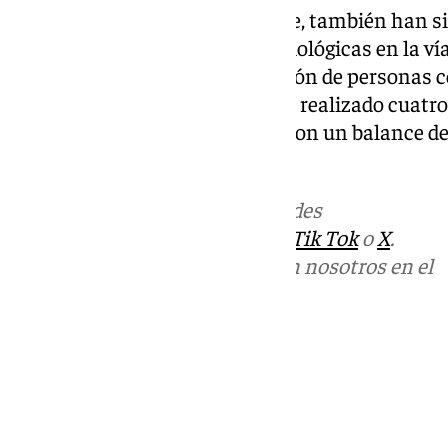
De igual modo, durante la noche, también han 
por realizar sus necesidades fisiológicas en la v
por permanencia y concentración de personas 
no autorizadas. Además, se han realizado cuatr
410 vehículos inspeccionados con un balance de 
por drogas.
Más noticias de
101TV
en las redes
sociales:
Instagram
,
Facebook
,
Tik Tok
o
X
.
Puedes ponerte en contacto con nosotros en el
correo
informativos@101tv.es
Tags:
Últimas noticias