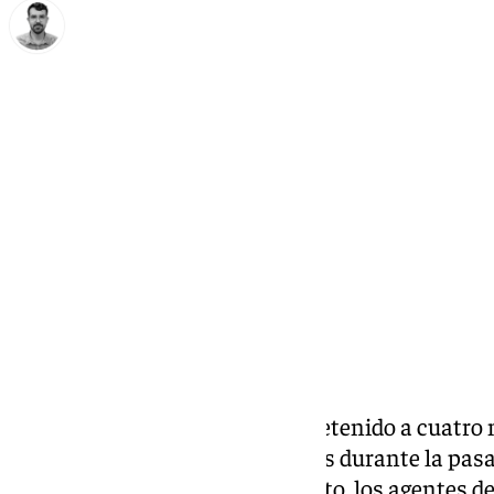
Carlos Rico
viernes, 1 noviembre 2024, 14:27
Compartir:
La Policía Local de
Málaga
ha detenido a cuatro 
personas por diferentes motivos durante la pasa
noche de Halloween. En concreto, los agentes de