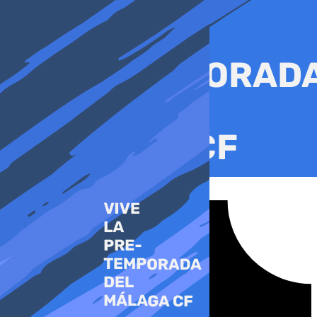
Ir
al
contenido
Tiktok