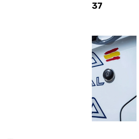
menores detenidos y 37
denuncias