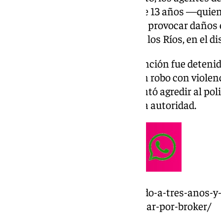
pasado jueves a tres menores de 13 años —quien
padres con posterioridad— por provocar daños e
furgoneta en la calle Amador de los Ríos, en el dis
También en esa misma intervención fue detenido
además, estaba implicado en un robo con violenci
en el momento del arresto intentó agredir al poli
acusa de atentado a agente de la autoridad.
https://www.101tv.es/condenado-a-tres-anos-y-
160-000-euros-haciendose-pasar-por-broker/