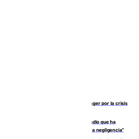
El Barça cancela un amistoso en Tánger por la crisis
en la frontera con Ceuta
El acalde de Niebla cree que el incendio que ha
afectado a dos aldeas se originó "por una negligencia"