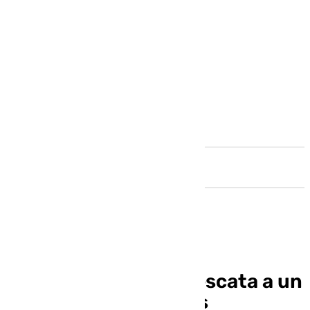
Andalucía
La Policía Nacional rescata a un
rehén y detiene a tres