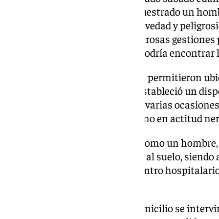
la tarde anterior había sido secuestrado un homb
provincia de Málaga. Ante la gravedad y peligrosi
investigadores realizaron numerosas gestiones 
exacta de la vivienda donde se podría encontrar 
Una vez que las investigaciones permitieron ubi
encontraba el secuestrado, se estableció un dis
como varios hombres salían en varias ocasiones a 
tiempo que hablaban por teléfono en actitud ner
Instantes después detectaron como un hombre, qu
descolgaba por un balcón y caía al suelo, siend
los agentes y trasladado a un centro hospitalari
lesiones sufridas.
En el registro realizado en el domicilio se inter