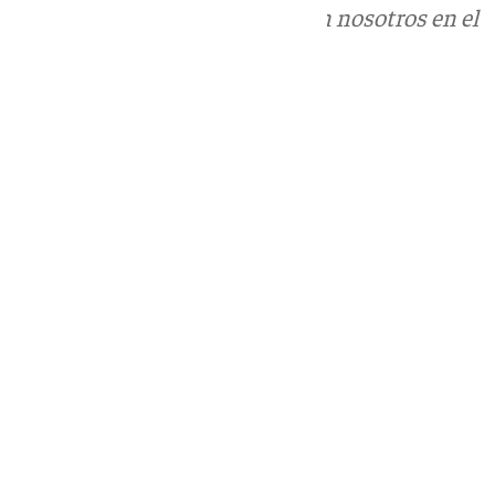
Puedes ponerte en contacto con nosotros en el
correo
informativos@101tv.es
Tags:
Últimas noticias