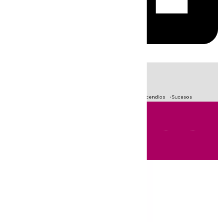
HOY
|
Fútbol
Crisis Migratoria en Ceuta
Primera División
Incendios
Sucesos
Andalucía