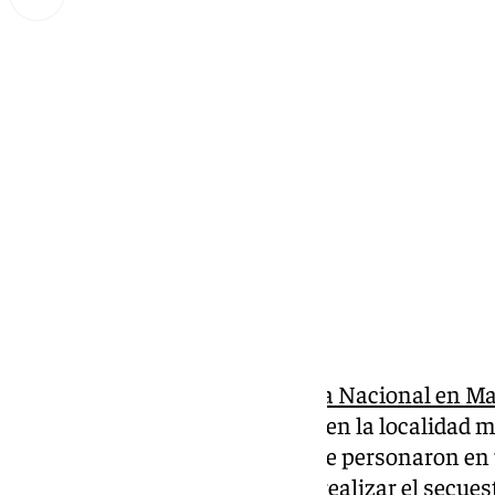
Miguel Alfonso
sábado, 8 febrero 2025, 10:57
Compartir:
La rápida actuación de la
Policía Nacional en Ma
a una presunta banda criminal en la localidad m
fuentes policiales, los agentes se personaron en
presuntamente, se acababa de realizar el secues