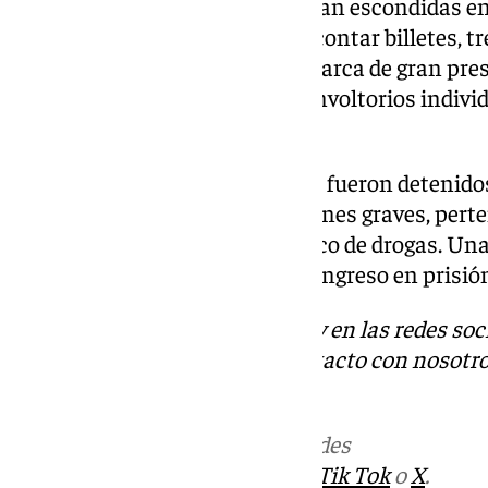
municionadas, las cuales estaban escondidas en 
10.000 euros, una máquina de contar billetes, tre
mariposa), dos relojes de una marca de gran pres
25 gramos de cocaína rosa en envoltorios indivi
precisión digital.
Por todo ello, los tres individuos fueron deten
de los delitos de secuestro, lesiones graves, per
tenencia ilícita de armas y tráfico de drogas. Un
autoridad judicial se decreto el ingreso en prisión
Descubre más noticias de 101Tv en las redes soc
Tok
o
X
. Puedes ponerte en contacto con nosotro
informativos@101tv.es
Más noticias de
101TV
en las redes
sociales:
Instagram
,
Facebook
,
Tik Tok
o
X
.