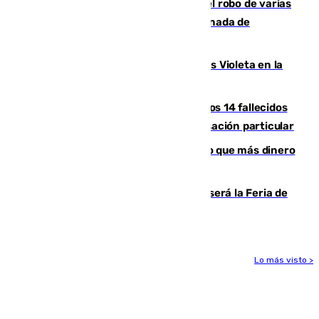
Golpe cofrade en Jaén: investigan el robo de varias
joyas de la Virgen de la Fuensanta Coronada de
Alcaudete
Con Málaga exige duplicar los Puntos Violeta en la
Feria de Málaga
La Justicia ofrece a las familias de los 14 fallecidos
en el incendio de Los Gallardos ser acusación particular
Juanlu Sánchez, el sexto canterano que más dinero
deja en las arcas del Sevilla
Talleres, escape room y música: así será la Feria de
la Juventud Cofrade de Málaga
Lo más visto >
Más noticias