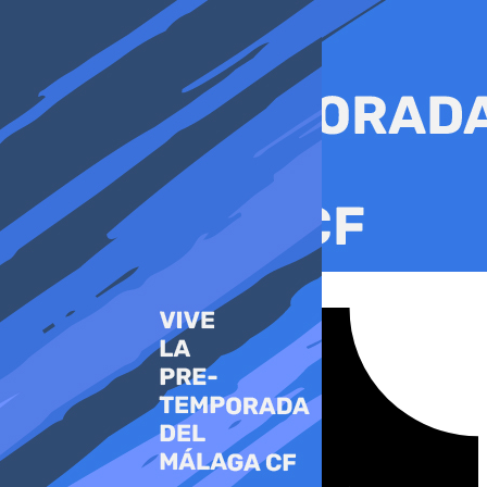
Ir
al
contenido
Tiktok