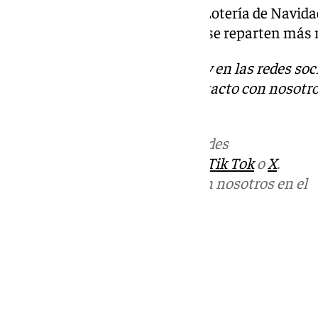
Los malagueños ya esperan la Lotería de Navidad,
Apuestas del Estados en el que se reparten más
Descubre más noticias de 101Tv en las redes soc
Tok
o
X
. Puedes ponerte en contacto con nosotro
informativos@101tv.es
Más noticias de
101TV
en las redes
sociales:
Instagram
,
Facebook
,
Tik Tok
o
X
.
Puedes ponerte en contacto con nosotros en el
correo
informativos@101tv.es
Tags:
Últimas noticias