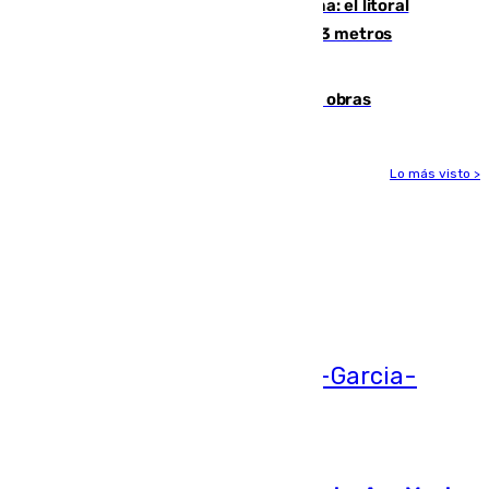
Julio supera a junio en basura marina: el litoral
occidental malagueño recoge más de 33 metros
cúbicos de residuos
El Cádiz se afila ante un Granada en obras
Lo más visto >
Más noticias
Ver más >
05.08.2026