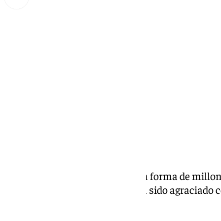
Miguel Alfonso
jueves, 5 diciembre 2024, 23:51
Compartir:
Buenas noticias para Málaga en forma de millon
malagueño o malagueña que ha sido agraciado c
categoría de la
Primitiva
.