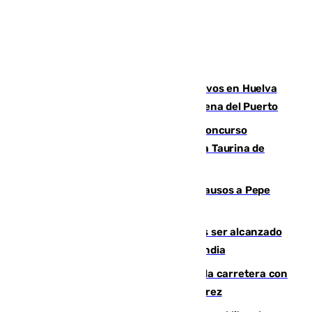
El Infoca mantiene más de 30 efectivos en Huelva
por el quinto incendio en 15 días en Lucena del Puerto
La adrenalina y las acrobacias del Concurso
Nacional de Recortadores abren la Feria Taurina de
Málaga
Granada despide con lágrimas y aplausos a Pepe
Habichuela
Un futbolista de 24 años muere tras ser alcanzado
por un rayo durante un partido en Tailandia
Muere un conductor tras salirse de la carretera con
su turismo en la A-480 a la altura de Jerez