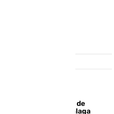
Andalucía
La Primitiva deja más de
600.000 euros en Málaga