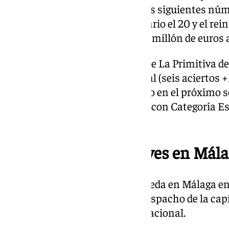
ganadora ha correspondido a los siguientes número
siendo el número complementario el 20 y el reint
hoy ha premiado con un jugoso millón de euros 
Asimismo, en el último sorteo de La Primitiva de
acertantes de Categoría Especial (seis aciertos +
generado que se pondrá en juego en el próximo s
acertante de Primera Categoría con Categoría E
euros.
Otro permio este jueves en Mála
No es el único premio que se queda en Málaga en 
también se ha vendido en un despacho de la capita
segundo premio de la Lotería Nacional.