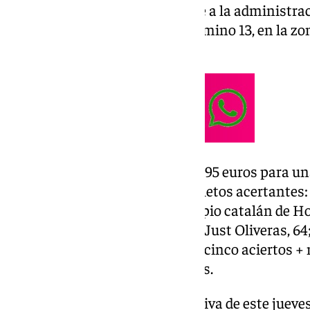
El boleto premiado corresponde a la administrac
situada en la calle Fernando Camino 13, en la zon
entorno de La Malagueta.
El boleto premiado deja 645.518,95 euros para un
premio en el que existen dos boletos acertantes
Loterías número 39 del municipio catalán de Ho
(Barcelona), situada en Rambla Just Oliveras, 64
Además, de Segunda Categoría (cinco aciertos 
existen cinco boletos acertantes.
En el sorteo de la Lotería Primitiva de este juev