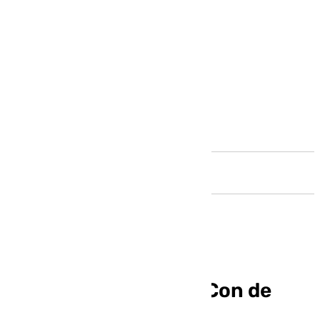
Andalucía
La San Diego Comic-Con de
Málaga prevé 60.000