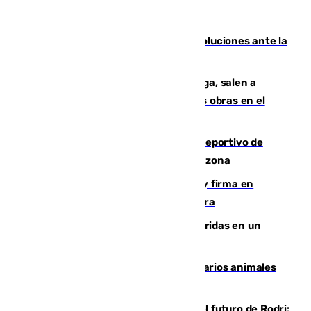
Más de 15.000 ceutíes claman por soluciones ante la
crisis migratoria
Los vecinos de Pedregalejo en Málaga, salen a
protestar en contra del resultado de las obras en el
paseo marítimo
Un incendio en un local del puerto deportivo de
Fuengirola genera una gran susto en la zona
Daniel Mérida derriba a Griekspoor y firma en
Montreal el mejor resultado de su carrera
Dos personas mueren y tres son heridas en un
accidente de tráfico en Utrera
Estudiarán el comportamiento de varios animales
durante el eclipse
Maresca evita pronunciarse sobre el futuro de Rodri: