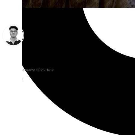
Ignacio Pérez
miércoles, 19 marzo 2025, 16:31
Compartir: