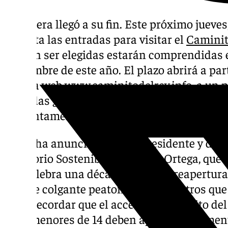
La espera llegó a su fin. Este próximo jueve
la venta las entradas para visitar el
Caminit
podrán ser elegidas estarán comprendidas ent
noviembre de este año. El plazo abrirá a part
página web
www.caminitodelrey.info,
a un p
entradas generales o 19,50 euros para visita
conjuntamente las ventas para público gener
Así lo ha anunciado el vicepresidente y dip
Territorio Sostenible, Cristóbal Ortega, que
que celebra una década desde su reapertura
puente colgante peatonal de 110 metros que
Cabe recordar que el acceso al Caminito del 
y los menores de 14 deben aportar document