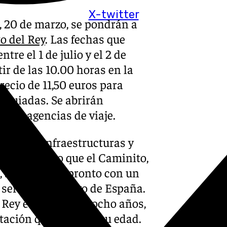
X-twitter
s, 20 de marzo, se pondrán a
o del Rey
. Las fechas que
re el 1 de julio y el 2 de
ir de las 10.00 horas en la
recio de 11,50 euros para
s guiadas. Se abrirán
al y agencias de viaje.
utado de Infraestructuras y
 ha recordado que el Caminito,
, se ampliará pronto con un
 será el más largo de España.
Rey es a partir de ocho años,
ación que acredite su edad.