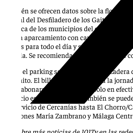
También se ofrecen datos sobre la flora, fau
natural del Desfiladero de los Gaitanes, fot
turística de los municipios del entorno. El 
con un aparcamiento con capacidad para 240
2 euros para todo el día y se puede abonar d
entrada. Se recomienda aparcar al menos c
Desde el parking sale el autobús lanzadera d
Caminito. El billete sirve para toda la jorna
web o abonarse directamente (solo en efecti
El precio es de 2,50 euros. También se puede
del servicio de Cercanías hasta El Chorro/C
estaciones María Zambrano y Málaga Centr
Descubre más noticias de 101Tv en las rede