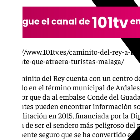
https://www.101tv.es/caminito-del-rey-a-fo
colgante-que-atraera-turistas-malaga/
El Caminito del Rey cuenta con un centro de
ubicado en el término municipal de Ardales
mirador que da al embalse Conde del Guadalh
visitantes pueden encontrar información so
rehabilitación en 2015, financiada por la Di
pasara de ser el sendero más peligroso de
totalmente seguro que se ha convertido en u