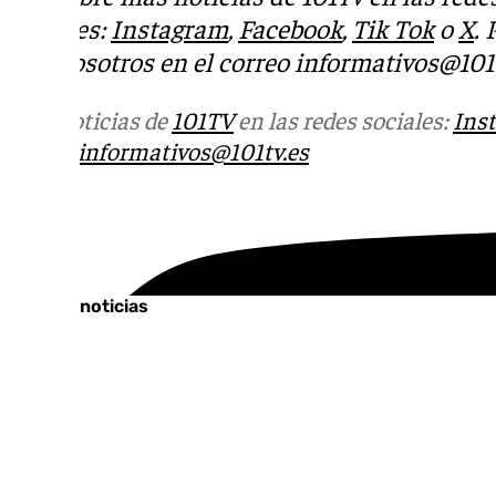
sociales:
Instagram
,
Facebook
,
Tik Tok
o
X
.
con nosotros en el correo
informativos@101t
Más noticias de
101TV
en las redes sociales:
Ins
correo
informativos@101tv.es
Tags:
Últimas noticias