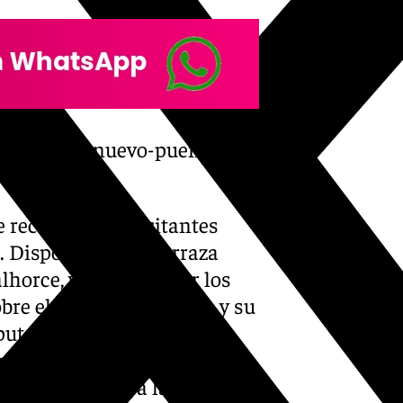
ndo-asi-es-nuevo-puente-
 recepción de visitantes
. Dispone de una terraza
orce, y en el interior los
bre el antiguo Caminito y su
putación y que hizo que
l mundo a un camino
n revulsivo para la zona.