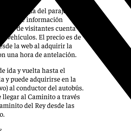
na y geología del paraje
ografías e información
centro de visitantes cuenta
 vehículos. El precio es de
esde la web al adquirir la
on una hora de antelación.
e ida y vuelta hasta el
da y puede adquirirse en la
vo) al conductor del autobús.
 llegar al Caminito a través
aminito del Rey desde las
o.
s