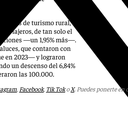
mientos de turismo rural, que
e viajeros, de tan solo el
octaciones —un 1,95% más—.
daluces, que contaron con
e en 2023— y lograron
endo un descenso del 6,84%
eraron las 100.000.
tagram
,
Facebook
,
Tik Tok
o
X
. Puedes ponerte en 