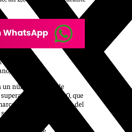
s-millones-de-
ano/
ron un número mayor de
, superando las 400.000, que
 marcando un crecimiento del
to sumaron más de 262.000
respecto al pasado año, pero
en este tipo de