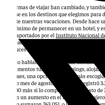
Las formas de viajar han cambiado, y tambi
alojarse en los destinos que elegimos para 
durante nuestras vacaciones. Desde hace un
es sinónimo de permanecer en un hotel, y eso
datos aportados por el
Instituto Nacional d
destacada un aumento de las estancias en 
andaluces en 8,64% con respecto al mismo p
Cuando hablamos de estancias extrahoteler
apartamentos turísticos, campings, alojami
albergues, una opción cada vez más escogida 
pasado mes de agosto, Andalucía registró 3.
270.000 más si lo comparamos a agosto de 
arrojan un aumento en el número de viajero
del año sumaron 763.051, o lo que es lo mi