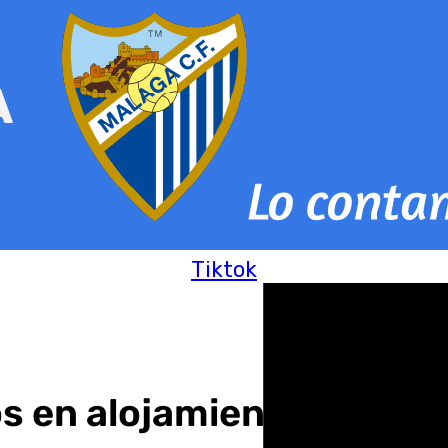
Tiktok
os en alojamientos extr