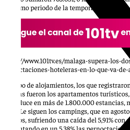
el mismo periodo de la temporada anterior.
https://www.101tv.es/malaga-supera-los-do
pernoctaciones-hoteleras-en-lo-que-va-de-
Por tipo de alojamientos, los que registra
turistas fueron los apartamentos turísticos
se traduce en más de 1.800.000 estancias,
13,1%. Le siguen los campings, que en agos
viajeros, sufriendo una caída del 5,91% con 
aumentando en un 5,38% las pernoctaciones 