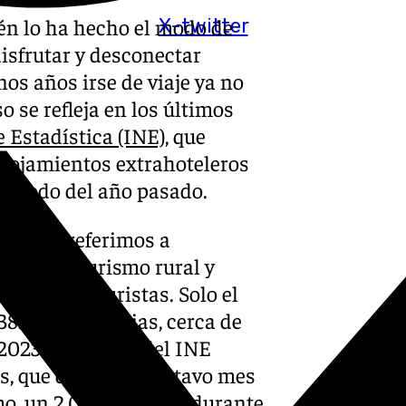
én lo ha hecho el modo de
X-twitter
disfrutar y desconectar
os años irse de viaje ya no
 se refleja en los últimos
e Estadística (INE)
, que
alojamientos extrahoteleros
eriodo del año pasado.
as nos referimos a
entos de turismo rural y
entre los turistas. Solo el
382.446 estancias, cerca de
2023. Los datos del INE
s, que durante el octavo mes
smo, un 2,08% más que durante