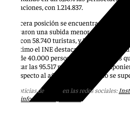
instalaciones, con 1.214.837.
En tercera posición se encuentran los aloja
registraron una subida menor en el número d
0,54% con 58.740 turistas, y 268.909 pern
Por último el INE destaca los albergues an
cerca de 40.000 personas —un 0,5% más qu
alcanzar las 95.517 pernoctaciones, suponi
con respecto al año anterior, cuando se sup
Más noticias de
101TV
en las redes sociales:
Ins
correo
informativos@101tv.es
Tags: