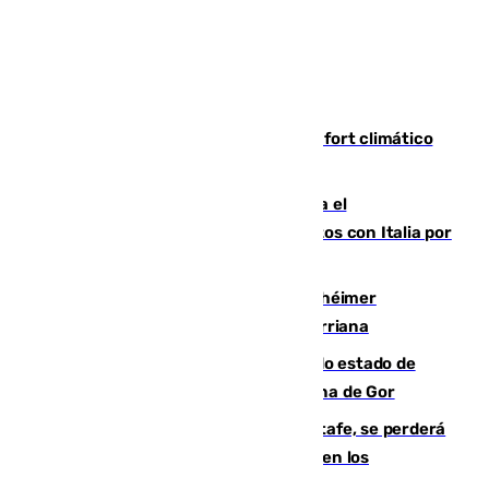
Málaga contabiliza 148 zonas de confort climático
para enfrentar las altas temperaturas
Marlaska notifica a la Unión Europea el
restablecimiento de controles fronterizos con Italia por
vía aérea y marítima
Hallan sin vida al granadino con Alzhéimer
desaparecido hace una semana en Churriana
Encuentran un cadáver en avanzado estado de
descomposición en la localidad granadina de Gor
Christantus Uche, delantero del Getafe, se perderá
toda la temporada por varias fracturas en los
ligamentos de su rodilla derecha