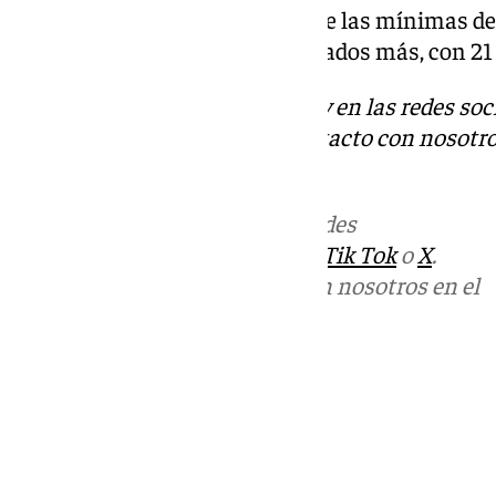
serán de 19 grados, mientras que las mínimas d
la noche. En Antequera unos grados más, con 21
Descubre más noticias de 101Tv en las redes soc
Tok
o
X
. Puedes ponerte en contacto con nosotro
informativos@101tv.es
Más noticias de
101TV
en las redes
sociales:
Instagram
,
Facebook
,
Tik Tok
o
X
.
Puedes ponerte en contacto con nosotros en el
correo
informativos@101tv.es
Tags:
Últimas noticias