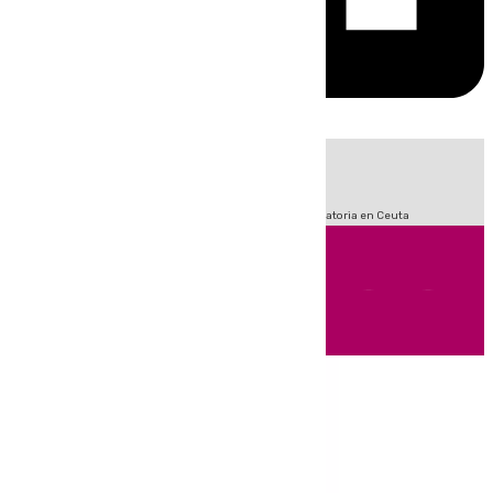
HOY
|
Sucesos
Fútbol
LaLiga
Primera División
Crisis Migratoria en Ceuta
Andalucía