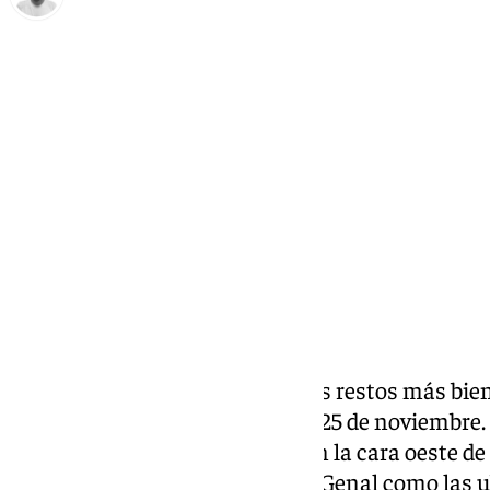
Antonio López
lunes, 25 noviembre 2024, 09:05
Compartir:
El paso de la borrasca Bert, o sus restos más bie
inestable en Málaga
este lunes 25 de noviembre.
mucho más probables, eso sí, en la cara oeste de 
Serranía de Ronda y el Valle del Genal como las