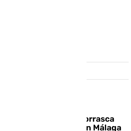
Andalucía
Los coletazos de la borrasca
Bert dejarán lluvias en Málaga