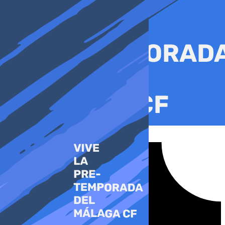
Ir
al
contenido
Tiktok