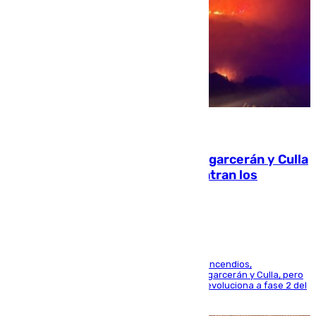
08.08.2026
Incendios de Castellón: Sierra Engarcerán y Culla
evolucionan positivamente y centran los
esfuerzos en Tírig
La UME se suma al operativo de control de los incendios,
progresando adecuadamente los de Sierra Engarcerán y Culla, pero
centrando todo el empeño en el de Culla, que evoluciona a fase 2 del
PEIF