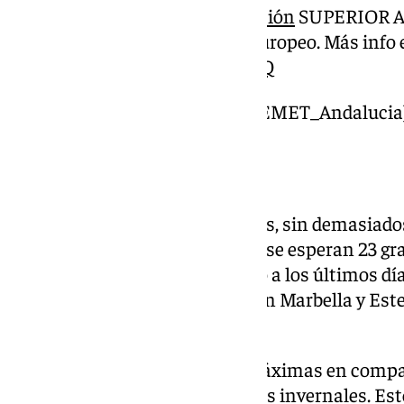
Probabilidad de
#precipitación
SUPERIOR A 
partir del EPS del Centro Europeo. Más info
pic.twitter.com/SrCplrbSnQ
— AEMET_Andalucía (@AEMET_Andalucia
Temperaturas
Con respecto a las temperaturas, sin demasiados
últimas semanas. En la capital se esperan 23 g
un ligero aumento con respecto a los últimos dí
litoral occidental, con fijación en Marbella y Est
tres grandes menos.
En el interior, ascenso de las máximas en comp
donde se registraron indicadores invernales. E