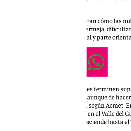
un principio.
Las previsiones del radar muestran cómo las nu
sistema montañoso de Sierra Bermeja, dificultan
nubes a lo largo del litoral, capital y parte orien
Aún así, es probable que las nubes terminen sup
regando el resto de la provincia, aunque de hace
cantidades y vendrá con calima, según Aemet. En 
lluvia es de solo un 45%, aunque en el Valle de
referencia Coín o Pizarra, esta asciende hasta el