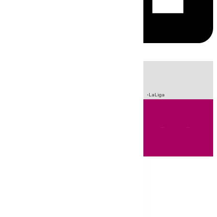
HOY
|
Incendios
Sucesos
Crisis Migratoria en Ceuta
Fútbol
LaLiga
Andalucía