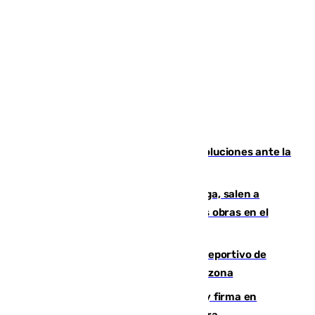
Más de 15.000 ceutíes claman por soluciones ante la
crisis migratoria
Los vecinos de Pedregalejo en Málaga, salen a
protestar en contra del resultado de las obras en el
paseo marítimo
Un incendio en un local del puerto deportivo de
Fuengirola genera una gran susto en la zona
Daniel Mérida derriba a Griekspoor y firma en