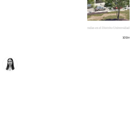
La promotora Lagoom Living lanza 220 nuevas viviendas en el Distrito Universidad
101tv
Laura Flores
jueves, 2 julio 2026, 16:54
Compartir: