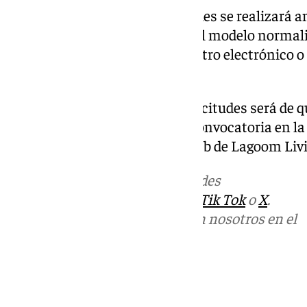
La presentación de las solicitudes se realizará a
Vivienda de Málaga, mediante el modelo normali
responsable o mediante el registro electrónico o
electrónica municipal.
El plazo de presentación de solicitudes será de q
publicación del anuncio de la convocatoria en la
la Vivienda de Málaga y en la web de Lagoom Liv
Más noticias de
101TV
en las redes
sociales:
Instagram
,
Facebook
,
Tik Tok
o
X
.
Puedes ponerte en contacto con nosotros en el
correo
informativos@101tv.es
Tags:
Vivienda