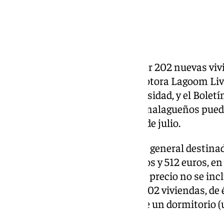
Se abre el proceso para adjudicar 202 nuevas viv
destinadas al alquiler. La promotora Lagoom Li
inmuebles en el Distrito Universidad, y el Boletín
lanzado las bases para que los malagueños puedan
plazo estará abierto del 13 al 31 de julio.
Serán 202 viviendas de régimen general destinada
renta oscilará entre los 446 euros y 512 euros, en
vivienda, garaje y trastero. En el precio no se inc
agua. La promoción consta de 202 viviendas, de 
(ocho de ellas adaptadas) y 16 de un dormitorio 
de dependencia).