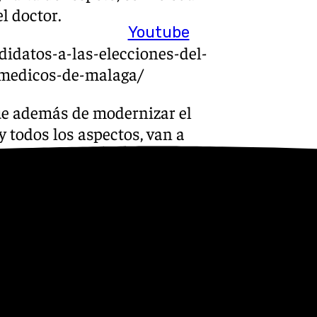
l doctor.
Youtube
didatos-a-las-elecciones-del-
-medicos-de-malaga/
que además de modernizar el
 y todos los aspectos, van a
ológica, que es la que vela
incipios éticos médicos. «Eso
nnovar y hacer del colegio
e inteligencia artificial que
mi vicepresidente primero, el
 que tienen una serie de
l colegio sea más competente,
ovación, nuevas estrategias