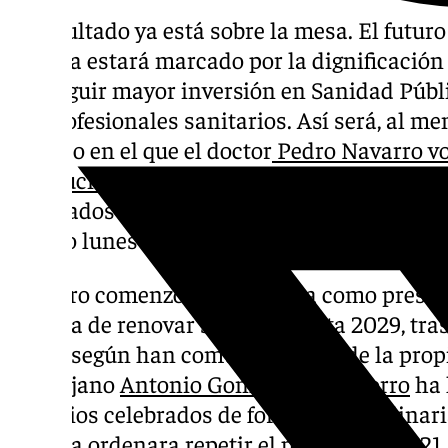
El resultado ya está sobre la mesa. El futur
Málaga estará marcado por la dignificación
conseguir mayor inversión en Sanidad Públic
los profesionales sanitarios. Así será, al m
periodo en el que el doctor
Pedro Navarro vol
institución
. Eso es lo que han votado 1.665
colegiados que estaban llamados a las urnas
mismo lunes a las 20.00 horas.
Navarro comenzó su andadura como presiden
y acaba de renovar su cargo hasta 2029, tras
votos, según han comunicado desde la propi
el cirujano
Antonio González-Chamorro
ha 
comicios celebrados de forma extraordinari
justicia ordenara repetir el proceso de 2021