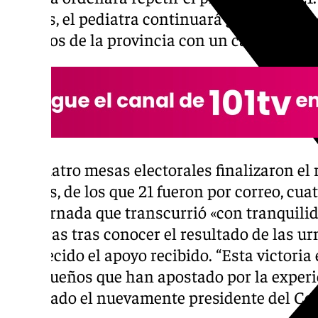
puntos, el pediatra continuará guiando a la 
médicos de la provincia con un camino mu
Las cuatro mesas electorales finalizaron el
válidos, de los que 21 fueron por correo, cua
una jornada que transcurrió «con tranquili
palabras tras conocer el resultado de las ur
agradecido el apoyo recibido. “Esta victoria
malagueños que han apostado por la experie
declarado el nuevamente presidente del Co