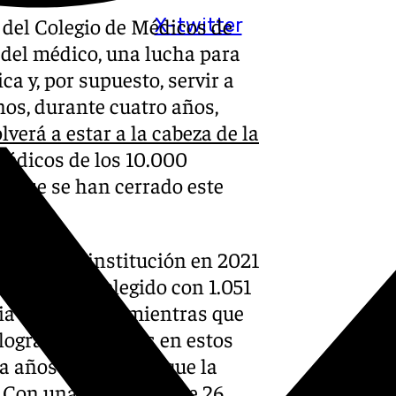
o del Colegio de Médicos de
X-twitter
 del médico, una lucha para
a y, por supuesto, servir a
enos, durante cuatro años,
verá a estar a la cabeza de la
 médicos de los 10.000
, que se han cerrado este
te de la institución en 2021
 haber sido elegido con 1.051
a institución, mientras que
logrado 604 votos en estos
a años después de que la
. Con una diferencia de 26