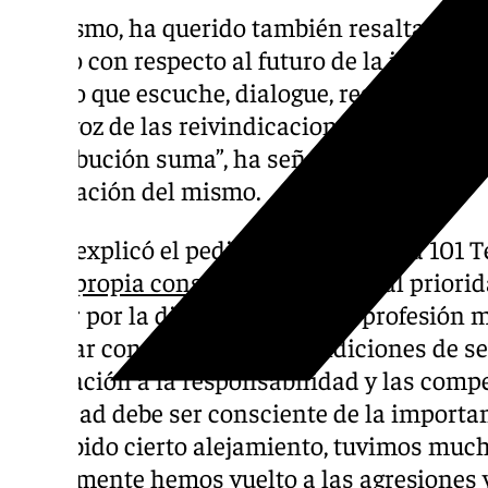
Asimismo, ha querido también resaltar la vi
equipo con respecto al futuro de la instituc
colegio que escuche, dialogue, respete todas
portavoz de las reivindicaciones del médic
contribución suma”, ha señalado hace unos
celebración del mismo.
Así lo explicó el pediatra malagueño a 101 
en su propia consulta
: «Mi principal priorid
luchar por la dignificación de la profesión 
trabajar con las máximas condiciones de s
en relación a la responsabilidad y las comp
sociedad debe ser consciente de la importa
ha habido cierto alejamiento, tuvimos much
nuevamente hemos vuelto a las agresiones y 