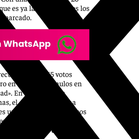
que es ya la casa de todos los
y marcado.
 recuento con 1665 votos
tro en blanco, tres nulos en
dad». En sus primeras
nas, el doctor Navarro ha
 es un triunfo de los médicos
ncia y la innovación”, ha
legio de Médicos de Málaga.