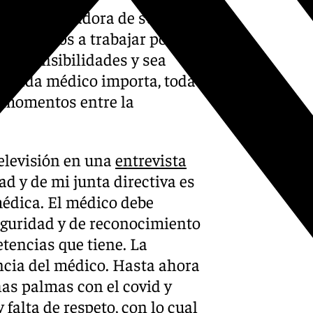
sión integradora de su
ión. “Vamos a trabajar por un
 las sensibilidades y sea
o. Cada médico importa, toda
 momentos entre la
Televisión en una
entrevista
ad y de mi junta directiva es
médica. El médico debe
eguridad y de reconocimiento
etencias que tiene. La
ncia del médico. Hasta ahora
as palmas con el covid y
falta de respeto, con lo cual