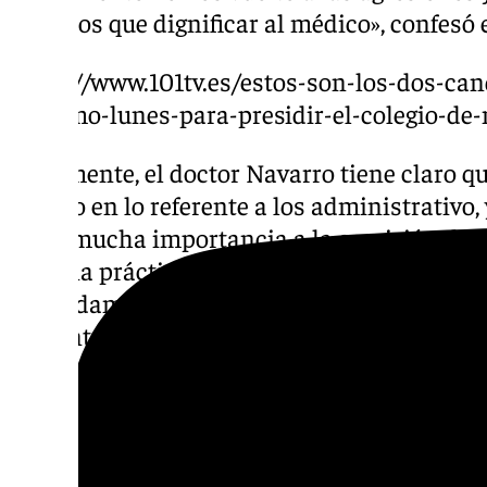
tenemos que dignificar al médico», confesó e
https://www.101tv.es/estos-son-los-dos-can
proximo-lunes-para-presidir-el-colegio-de
Igualmente, el doctor Navarro tiene claro 
colegio en lo referente a los administrativo,
darle mucha importancia a la comisión deont
por una práctica médica ajustada a unos pr
es fundamental y después también vamos a i
un centro de innovación, emprendimiento y d
es algo que ya está aquí y lo va a gestionar 
doctor Trujillo», señaló Navarro, recordando
áreas de mejora que hará que en el futuro e
pionero y de los primeros de España en inn