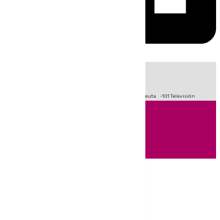
HOY
|
Fútbol
Primera División
LaLiga
Crisis Migratoria en Ceuta
101 Televisión
Andalucía