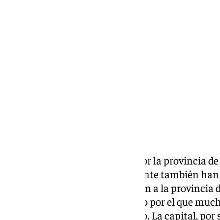
Lynx Devs
lunes, 6 enero 2025, 17:23
Compartir:
Los Reyes Magos han pasado por la provincia de
regalos. Sus Majestades de Oriente también han tr
arcoíris. Las lluvias amenazaban a la provincia 
de la
Cabalgata de Reyes
, motivo por el que muc
adelantarla al sábado 4 de enero. La capital, por 