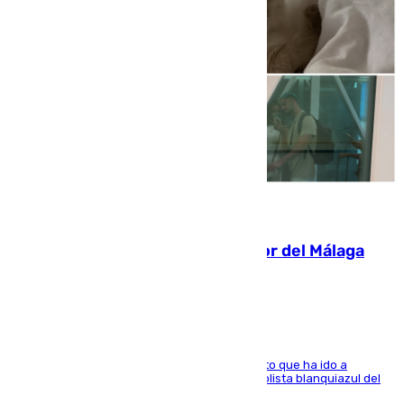
07.08.2026
Isco, la nueva mascota del jugador del Málaga
Dani Lorenzo
El centrocampista marbellí es ‘padre’ de un gato que ha ido a
recoger a Vigo y su nombre es como el exfutbolista blanquiazul del
Arroyo de la Miel