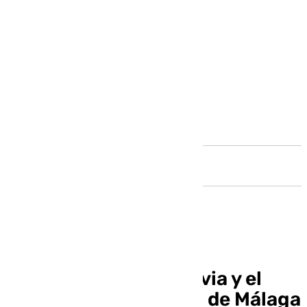
Andalucía
Los Reyes traen la lluvia y el
arcoíris a la provincia de Málaga