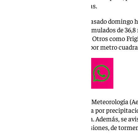
18.00 horas hasta las 12.30 horas.
Desde las 20.00 horas de este pasado domingo ha
de Reyes, ha llegado a haber acumulados de 36,8
en municipios como Estepona. Otros como Frigi
superado también los 30 litros por metro cuadra
De hecho, la Agencia Estatal de Meteorología (A
Reyes el aviso amarillo en Ronda por precipitacio
por metro cuadrado en una hora. Además, se avis
podían ir acompañadas, en ocasiones, de tormen