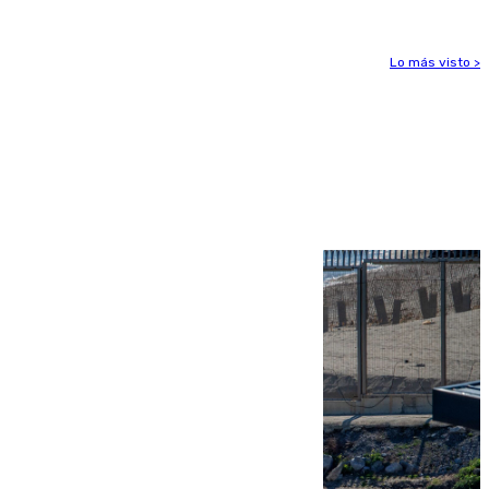
Lo más visto >
Más noticias
Ver más >