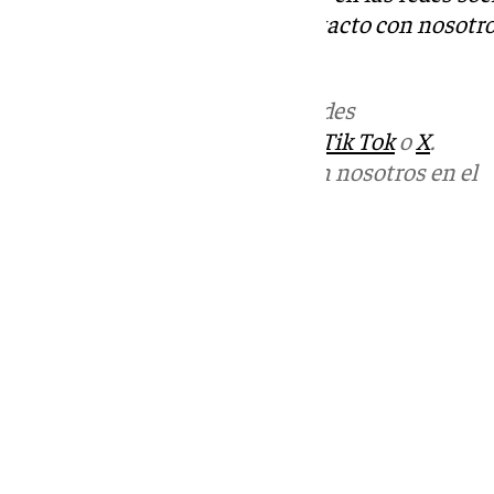
Tok
o
X
. Puedes ponerte en contacto con nosotro
informativos@101tv.es
Más noticias de
101TV
en las redes
sociales:
Instagram
,
Facebook
,
Tik Tok
o
X
.
Puedes ponerte en contacto con nosotros en el
correo
informativos@101tv.es
Tags:
Últimas noticias