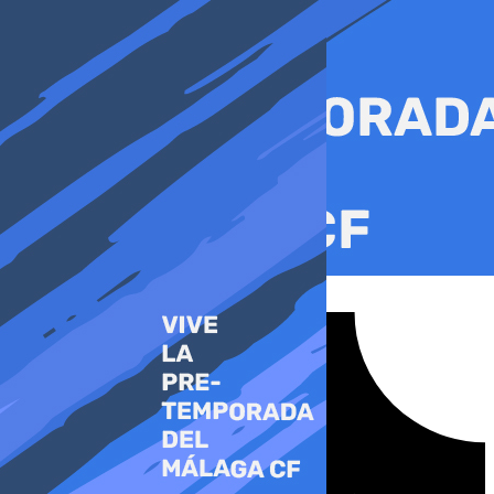
Ir
al
contenido
Tiktok