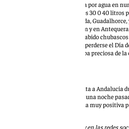
La madrugada ha estado pasada por agua en num
Málaga, con cantidades sobre los 30 0 40 litros 
del Sol y en la Axarquía. En Ronda, Guadalhorce,
mantenido sobre los 10 o 20 mm y en Antequera, 
los diez. En Málaga capital ha habido chubascos 
horas. El arcoíris no ha querido perderse el Día d
asomado para dejar una estampa preciosa de la 
Nieve en la Sierra
La lluvia no ha sido la única visita a Andalucía d
Reyes. Sierra Nevada ha pasado una noche pasad
imágenes increíbles. Una noticia muy positiva p
pensando en subir a esquiar.
Descubre más noticias de 101Tv en las redes soc