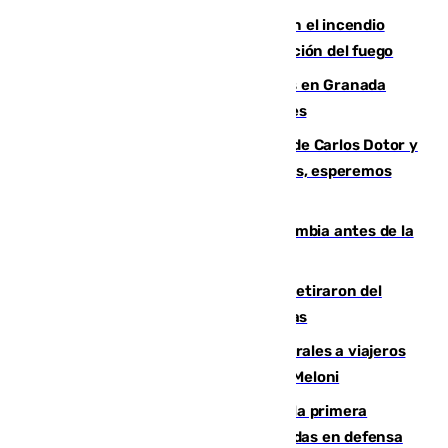
Activado el nivel 2 de emergencia en el incendio
forestal de Niebla por la compleja evolución del fuego
Controlado un incendio de rastrojos en Granada
junto a la autovía y al Callejón de Nogales
Juanfran Funes, sobre las lesiones de Carlos Dotor y
Fernando Calero: “Estamos preocupados, esperemos
que no sea nada”
Felipe VI refuerza los lazos con Colombia antes de la
llegada del nuevo presidente
Fernando Calero y Carlos Dotor se retiraron del
encuentro contra el Ceuta con molestias
España restablece controles temporales a viajeros
procedentes de Italia como repuesta a Meloni
El Málaga cae ante el Ceuta y suma la primera
derrota de la pretemporada dejando dudas en defensa