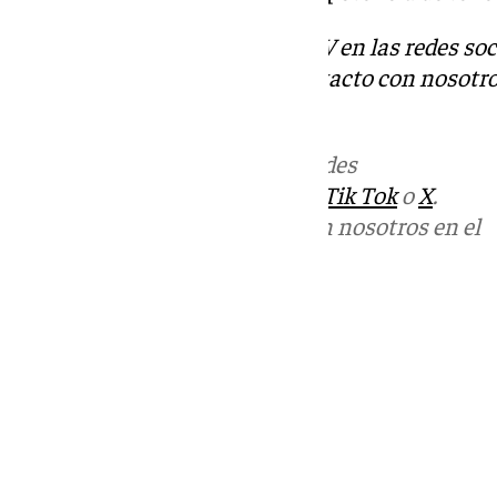
Descubre más noticias de 101TV en las redes soc
Tok
o
X
. Puedes ponerte en contacto con nosotro
informativos@101tv.es
Más noticias de
101TV
en las redes
sociales:
Instagram
,
Facebook
,
Tik Tok
o
X
.
Puedes ponerte en contacto con nosotros en el
correo
informativos@101tv.es
Tags:
Últimas noticias