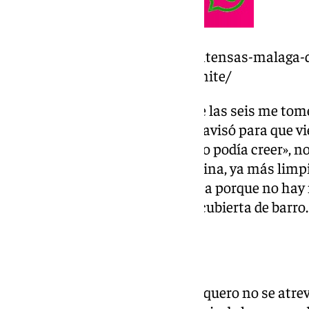
https://www.101tv.es/lluvias-intensas-malaga-d
campanillas-se-encuentran-limite/
«No hemos dormido nada, sobre las seis me tomé
en solo 20 minutos, mi hija me avisó para que v
todo, cuando me asomé no me lo podía creer», n
unos días nos enseñaba su piscina, ya más limpi
que tener cuidado por donde pisa porque no hay ni
hasta arriba y completamente cubierta de barro.
Pedir ayuda
En la casa contigua, Aurora Junquero no se atreve