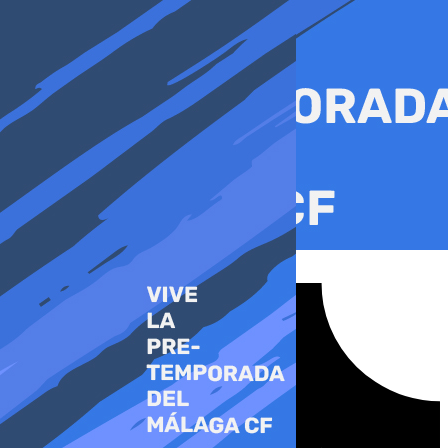
Ir
al
contenido
Tiktok