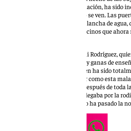
vez no iba a darse la misma situación, ha sido i
delante de casa de Paqui casi no se ven. Las pue
han podido luchar contra la avalancha de agua, 
rebelde en la casa de muchos vecinos que ahora
quedado todo.
Hace unos días visitamos a Toñi Rodríguez, quien
de su casa, esta vez, con ilusión y ganas de ense
la que era. Este martes, la imagen ha sido totalm
de su casa, a lo lejos se podía ver como esta mal
aunque cubierta de cansancio después de toda la
lento, a través del barrio que le llegaba por la rod
Televisión para contarnos cómo ha pasado la no