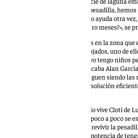
que se ve al fondo tras una especie de laguna e
el achique de agua, esto es una pesadilla, hemos
estos meses, y ahora ¿Cómo pido ayuda otra vez,
lavadora cuando esta tiene cuatro meses?», se p
Como ellas, hay muchos vecinos en la zona que 
mañana tuvieron que ser desalojados, uno de ello
«Hemos pasado mucho miedo, yo tengo niños peq
cómo escuchan la sirena», explicaba Alan García
peticiones a las instituciones siguen siendo las
Guadalhorce y encuentren una solución eficiente
esta situación.
Más adentrada en la rivera del río vive Cloti de 
lo perdió absolutamente todo y poco a poco se e
como otros vecinos, ha vuelto a revivir la pesadil
se ha limitado a decir, con la impotencia de ten