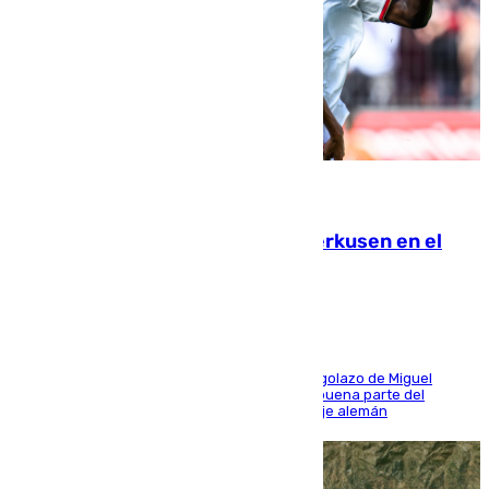
08.08.2026
El Sevilla se desinfla ante el Leverkusen en el
último ensayo (1-2)
El conjunto de Luis García se adelantó con un golazo de Miguel
Sierra y ofreció buenas sensaciones durante buena parte del
encuentro, pero acabó cediendo ante el empuje alemán