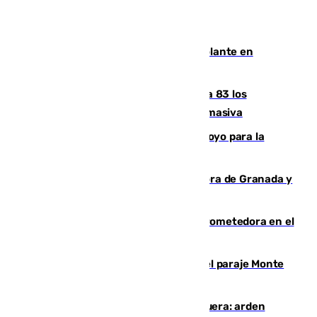
Muere un hombre de un infarto al volante en
Granada
La crisis migratoria de Ceuta eleva a 83 los
fallecidos en sus aguas tras la entrada masiva
Venezuela agradece a España su apoyo para la
reconstrucción tras los terremotos
Arde un coche en el Puerto de la Mora de Granada y
provoca un incendio forestal
El año 2007, una generación muy prometedora en el
mundo del fútbol
Extinguido un incendio forestal en el paraje Monte
de la Tortuga de Málaga
Incendio en un vertedero de Antequera: arden