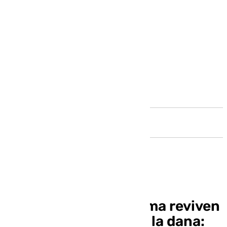
Andalucía
Los vecinos de Cártama reviven
la misma pesadilla de la dana: