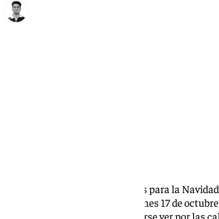
Ignacio Pérez
viernes, 17 octubre 2025, 15:28
Compartir:
Málaga activa ya la cuenta atrás para la Navidad 
espectáculos de luces. Este viernes 17 de octubre
montaje han comenzado a dejarse ver por las cal