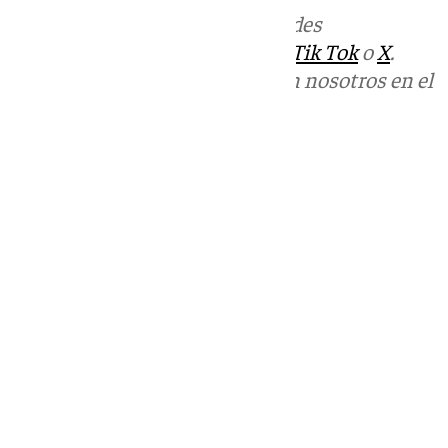
Más noticias de
101TV
en las redes
sociales:
Instagram
,
Facebook
,
Tik Tok
o
X
.
Puedes ponerte en contacto con nosotros en el
correo
informativos@101tv.es
Tags:
Últimas noticias