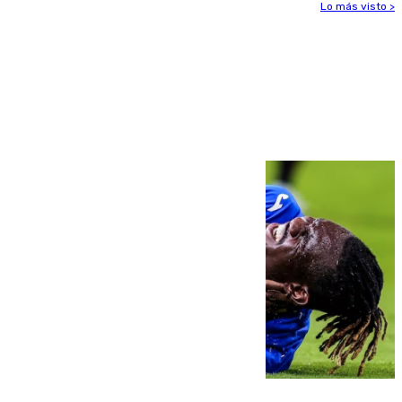
Lo más visto >
Más noticias
Ver más >