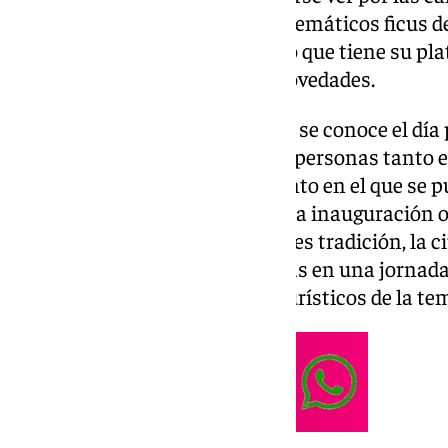
primeras bombillas en los emblemáticos ficus de 
punto de partida de un proyecto que tiene su plat
Larios, que este año promete novedades.
Otra noticia relevante es que ya se conoce el día
que reúne a cientos de miles de personas tanto en
televisión para seguir el momento en el que se p
saber 101TV, el día elegido para la inauguración o
viernes 28 de noviembre. Como es tradición, la c
villancicos y melodías navideñas en una jornad
uno de los grandes atractivos turísticos de la t