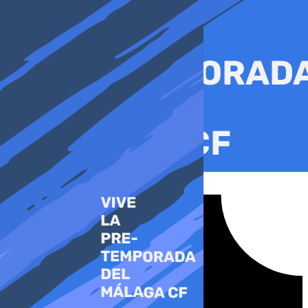
Ir
al
contenido
Tiktok