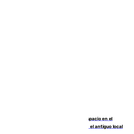
Las marca internacionales ganan espacio en el
Centro de Málaga: La Tagliatella abre en el antiguo local