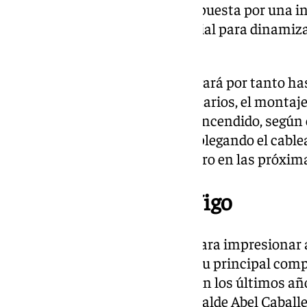
es que se siga aumentando la apuesta por una ini
Ayuntamiento consideran crucial para dinamizar
atractiva durante el invierno.
Esta fase de trabajos se prolongará por tanto ha
cuanto a la emblemática calle Larios, el monta
semanas antes de la fecha del encendido, según el
Los operarios continuarán desplegando el cable
por las principales vías del centro en las próxi
La ‘competencia’ de Vigo
Málaga tendrá que esforzarse para impresionar a
con la que se ha convertido en su principal com
la ciudad de Vigo. Se ha erigido en los últimos a
en iluminación navideña. El alcalde Abel Caball