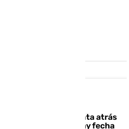
Andalucía
Málaga activa la cuenta atrás
para la Navidad: ya hay fecha