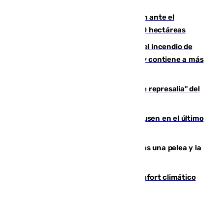
de Vox Sports Bar
Moreno pide extremar la precaución ante el
incendio de Niebla, que supera las 4.000 hectáreas
340 personas más desalojadas por el incendio de
Niebla, que mantiene a 410 evacuadas y contiene a más
de 500 efectivos trabajando
Italia responde ante las "medidas de represalia" del
Gobierno de Sánchez
El Sevilla se desinfla ante el Leverkusen en el último
ensayo (1-2)
Tensión en la prisión de Alhaurín tras una pelea y la
incautación de un punzón
Málaga contabiliza 148 zonas de confort climático
para enfrentar las altas temperaturas