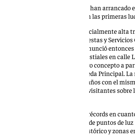
Los trabajos de instalación han arrancado e
donde los operarios colocan las primeras luc
Este año la expectación es especialmente alta tr
el año pasado la concejala de Fiestas y Servicio
Málaga, Teresa Porras. La edil anunció entonces
con el diseño de los ángeles celestiales en calle
opciones para estrenar un nuevo concepto a part
céntrica vía como para la Alameda Principal. L
significativo después de varios años con el mism
curiosidad entre malagueños y visitantes sobre la
en esta edición.
El año pasado, Málaga ya batió récords en cuant
refiere, con más de 2,7 millones de puntos de luz
plazas y glorietas del Centro Histórico y zonas 