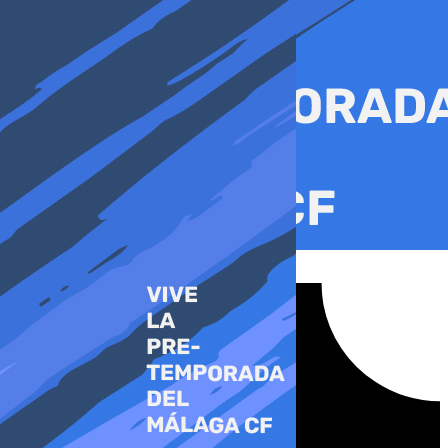
Ir
al
contenido
Tiktok