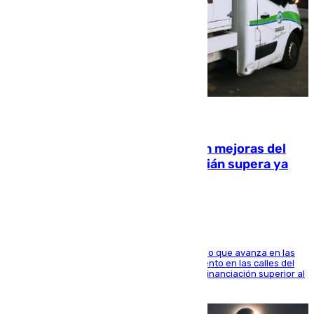
08.08.2026
La inversión del Ayuntamiento en mejoras del
entorno del Prado de San Sebastián supera ya
1.600.000 euros
El consistorio, a través de Emasesa, ha indicado que avanza en las
obras de renovación de las redes de saneamiento en las calles del
entorno del Prado, contando la zona con una financiación superior al
millón y medio de euros