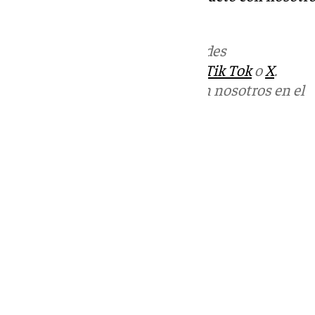
informativos@101tv.es
Más noticias de
101TV
en las redes
sociales:
Instagram
,
Facebook
,
Tik Tok
o
X
.
Puedes ponerte en contacto con nosotros en el
correo
informativos@101tv.es
Tags:
Últimas noticias