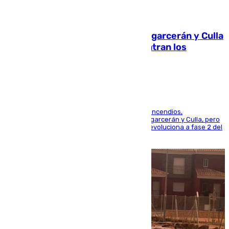
08.08.2026
Incendios de Castellón: Sierra Engarcerán y Culla
evolucionan positivamente y centran los
esfuerzos en Tírig
La UME se suma al operativo de control de los incendios,
progresando adecuadamente los de Sierra Engarcerán y Culla, pero
centrando todo el empeño en el de Culla, que evoluciona a fase 2 del
PEIF