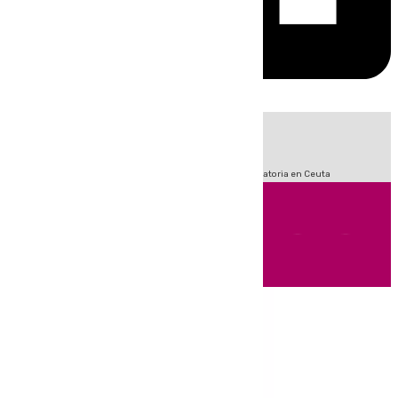
HOY
|
Sucesos
Fútbol
LaLiga
Primera División
Crisis Migratoria en Ceuta
Andalucía