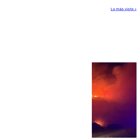
Lo más visto >
Más noticias
Ver más >