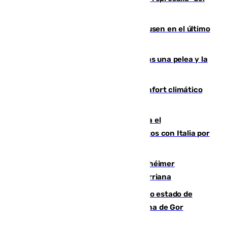
Gobierno de Sánchez
El Sevilla se desinfla ante el Leverkusen en el último
ensayo (1-2)
Tensión en la prisión de Alhaurín tras una pelea y la
incautación de un punzón
Málaga contabiliza 148 zonas de confort climático
para enfrentar las altas temperaturas
Marlaska notifica a la Unión Europea el
restablecimiento de controles fronterizos con Italia por
vía aérea y marítima
Hallan sin vida al granadino con Alzhéimer
desaparecido hace una semana en Churriana
Encuentran un cadáver en avanzado estado de
descomposición en la localidad granadina de Gor