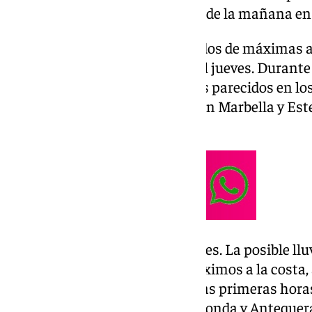
la madrugada y primeras horas de la mañana en e
En la capital se esperan 16° grados de máximas a 
una bajada de 2º con respecto al jueves. Durant
mantendrá en 9° grados. Valores parecidos en los
pudiendo ser algo más frescos en Marbella y Est
oriental.
En el interior no habrá novedades. La posible llu
sistemas montañosos más próximos a la costa, 
siendo protagonistas durante las primeras horas 
termómetros, las capitales de Ronda y Antequera