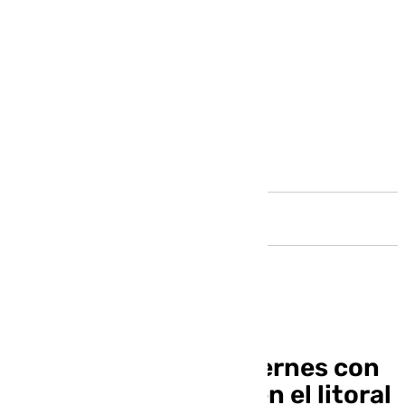
Andalucía
Málaga afronta un viernes con
frío y lluvias débiles en el litoral