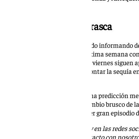
los 2° grados.
Se aproxima una borrasca
En los últimos días hemos venido informando de 
generalizadas a partir de la próxima semana con 
consecutivas. Los modelos este viernes siguen a
que sería muy positivo para afrontar la sequía en
embalses.
Todavía es pronto para hacer una predicción met
próxima semana, pero salvo cambio brusco de la
de enero traerá consigo el primer gran episodio 
Descubre más noticias de 101Tv en las redes soc
Tok
o
X
. Puedes ponerte en contacto con nosotro