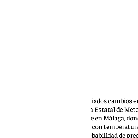
Antonio López
jueves, 16 enero 2025, 23:46
Compartir:
Este viernes 17, no habrá demasiados cambios e
previsión del
tiempo
. La Agencia Estatal de Met
apuntando hacia tiempo estable en Málaga, do
respecto a la jornada del jueves, con temperatu
generalmente frías y alguna probabilidad de pre