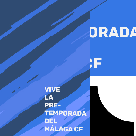
Ir
al
contenido
Tiktok