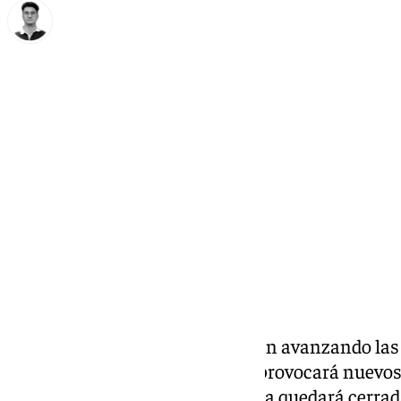
Ignacio Pérez
domingo, 5 octubre 2025, 12:09
Compartir:
Este lunes, 6 de octubre, seguirán avanzando la
prolongación del
Metro
, lo que provocará nuevos 
10:00 horas, la avenida Purísima quedará cerrada