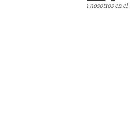
Puedes ponerte en contacto con nosotros en el
correo
informativos@101tv.es
Tags:
Últimas noticias