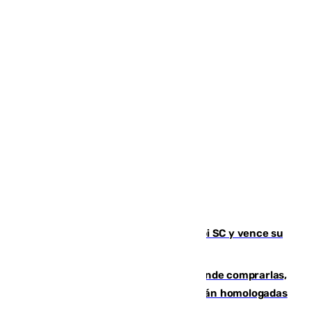
El Málaga es muy superior al Al-Arabi SC y vence su
primer encuentro de pretemporada
Gafas para el eclipse solar 2026: dónde comprarlas,
dónde conseguirlas y cómo saber si están homologadas