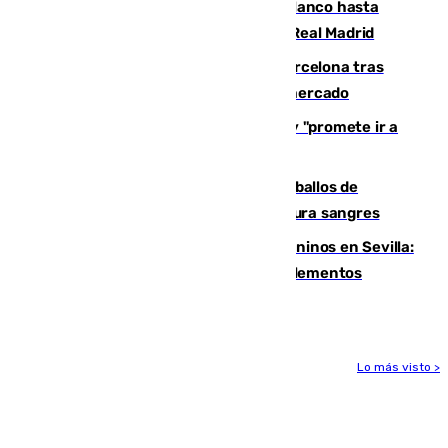
Vinícius Júnior seguirá vestido de blanco hasta
2032 tras cerrar su renovación con el Real Madrid
Rodrigo negocia su fichaje por el Barcelona tras
romper con el Madrid y revoluciona el mercado
El Rey traslada a Vivas su respaldo y "promete ir a
Ceuta" después de la crisis migratoria
El primer ciclo de las carreras de caballos de
Sanlúcar arranca este sábado con 27 pura sangres
Continúan los cierres de parques caninos en Sevilla:
se detectan alimentos que contienen elementos
peligrosos
Lo más visto >
Más noticias