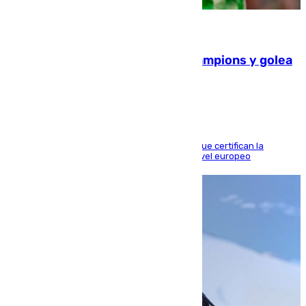
06.08.2026
El Betis supera el examen de Champions y golea
al Arsenal en Dublín (1-3)
Riquelme, Deossa y Fornals firman los tantos que certifican la
superioridad bética ante un rival de máximo nivel europeo