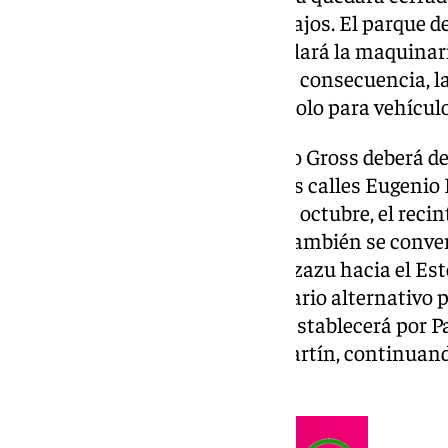
hasta la finalización de los trabajos. El parque d
recinto de obras, donde se instalará la maquinari
rampa de acceso al túnel. Como consecuencia, l
a ser vía sin salida, con acceso solo para vehícul
El tráfico procedente de Eugenio Gross deberá de
señalizado que discurrirá por las calles Eugenio
Loring.
A partir del martes 14 de octubre, el reci
calle Eduardo San Martín, que también se convert
intersección con el Pasaje Aranzazu hacia el Est
vehículos autorizados. El itinerario alternativo 
desde la calle General Blake se establecerá por P
izquierda hacia Eduardo San Martín, continuan
Aparicio.