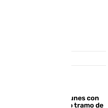
Andalucía
Málaga avanza este lunes con
las obras del segundo tramo de