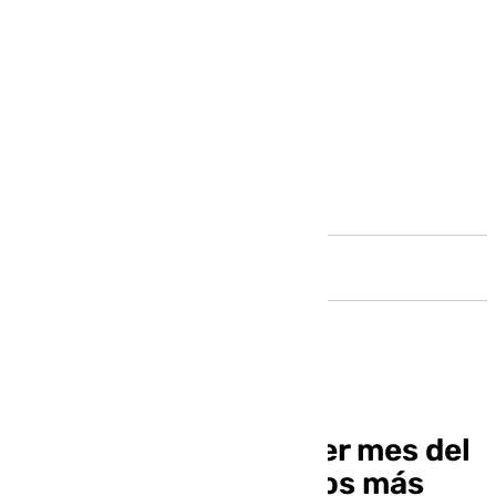
Andalucía
Málaga cierre el primer mes del
año con 2.400 parados más