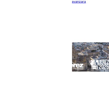
para contener las llamas y evitar que el fuego avanzara
Portada
Andalucía
Sevilla
Málaga