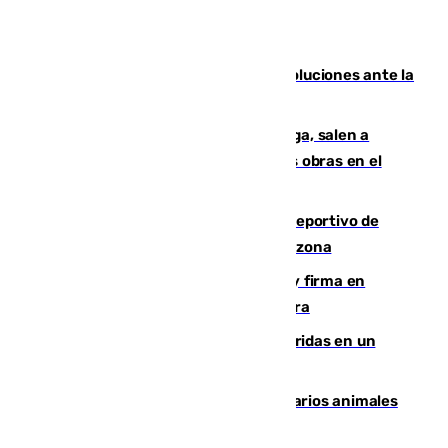
Más de 15.000 ceutíes claman por soluciones ante la
crisis migratoria
Los vecinos de Pedregalejo en Málaga, salen a
protestar en contra del resultado de las obras en el
paseo marítimo
Un incendio en un local del puerto deportivo de
Fuengirola genera una gran susto en la zona
Daniel Mérida derriba a Griekspoor y firma en
Montreal el mejor resultado de su carrera
Dos personas mueren y tres son heridas en un
accidente de tráfico en Utrera
Estudiarán el comportamiento de varios animales
durante el eclipse