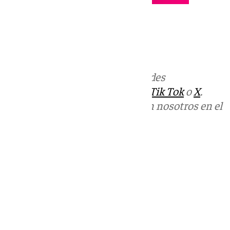
Más noticias de
101TV
en las redes
sociales:
Instagram
,
Facebook
,
Tik Tok
o
X
.
Puedes ponerte en contacto con nosotros en el
correo
informativos@101tv.es
Tags:
Últimas noticias