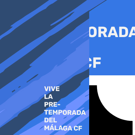
Ir
al
contenido
Tiktok