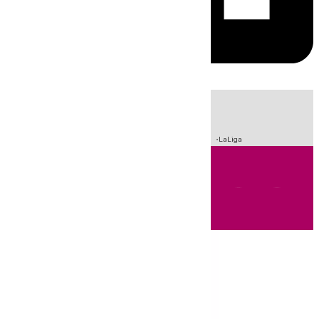
HOY
|
Incendios
Sucesos
Crisis Migratoria en Ceuta
Fútbol
LaLiga
Andalucía