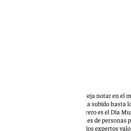
Francisco Marmolejo
martes, 4 febrero 2025, 18:37
Compartir:
La cuesta de enero también se deja notar en el
conocido los dato del paro que ha subido hasta 
Andalucía. Además hoy 4 de febrero es el Día Mu
Actualmente mueren 8.8 millones de personas p
Escucharemos testimonios y a los expertos valo