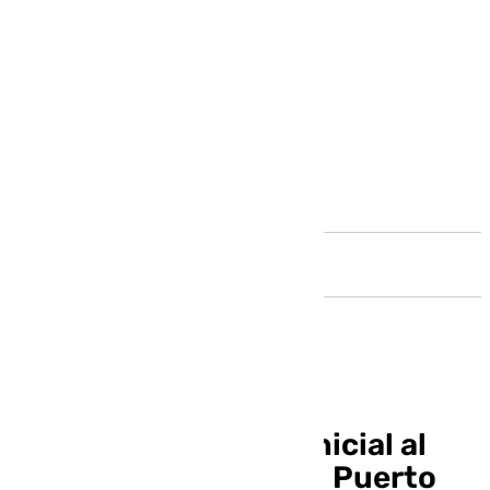
Andalucía
Málaga da luz verde inicial al
estudio de detalle del Puerto