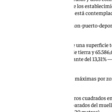
peatonal y continuidad visual de los establecim
se ubicarán junto a la plaza que está contemplad
https://www.101tv.es/tramitacion-puerto-depor
recta-final/
La ordenación aprobada incluye una superficie t
metros cuadrados —48.650,16 de tierra y 65.586
volúmenes edificados sobre rasante del 13,31% 
normativa—.
En cuanto a las edificabilidades máximas por zon
contempla lo siguiente:
Uso comercial: 30.000 metros cuadrados en 
previstas deberán estar separados del muell
mínima de entre 19,20 y 20,20 metros).