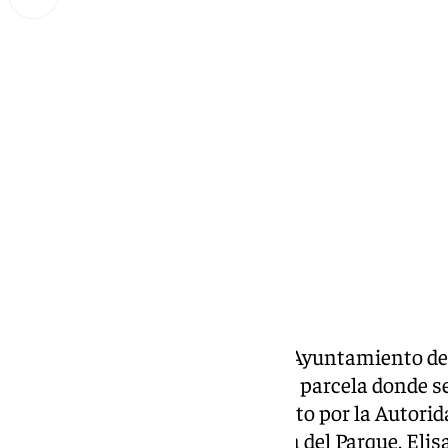
Lynx Devs
viernes, 8 noviembre 2024, 12:02
Compartir:
La Junta de Gobierno Local del Ayuntamiento d
inicial al estudio de detalle de la parcela donde s
Deportivo de San Andrés, previsto por la Autorid
equipo de gobierno en la Casona del Parque, Elisa