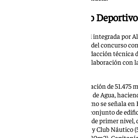
El proyecto del Puerto Deportiv
Marina Málaga San S.L., entidad integrada por Al 
puerto- resultó la adjudicataria del concurso co
Portuaria de Málaga, en cuya redacción técnica 
participó el Estudio Seguí, en colaboración con l
Ocean Capital Partners.
El proyecto contempla la ordenación de 51.475 
Tierra y 63.000 de Zona Lámina de Agua, haciend
superficie Concesional. Tal y como se señala en 
sumarle la construcción de un conjunto de edif
náutico deportivo con servicios de primer nivel, 
techo de las Zonas Comerciales y Club Náutico 
(5.000m2), la Escuela de Vela (380m2), Capitan