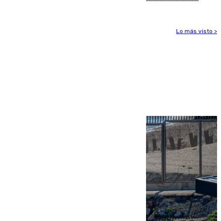
Lo más visto >
Más noticias
Ver más >