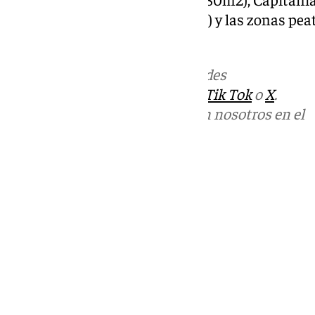
públicos (4.800m2 bajo rasante) y las zonas pea
(30.000m2).
Más noticias de
101TV
en las redes
sociales:
Instagram
,
Facebook
,
Tik Tok
o
X
.
Puedes ponerte en contacto con nosotros en el
correo
informativos@101tv.es
Tags:
Últimas noticias