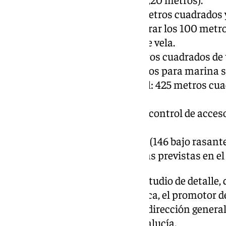
Complejo náutico: 2.200 metros cuadrados 
metros) y torreón (sin superar los 100 metr
destinados a una escuela de vela.
Zona de varada: 5.000 metros cuadrados de
baja más uno de 13,50 metros para marina s
De capitanía y torre control: 425 metros cu
más tres y control.
Edificaciones auxiliares de control de acce
portuaria.
Aparcamientos: 451 plazas (146 bajo rasante
con el mínimo de 300 plazas previstas en el 
Tras la aprobación inicial del estudio de detalle
evaluación ambiental estratégica, el promotor 
preceptivos y vinculantes de la dirección general 
Demarcación de Costas de Andalucía.