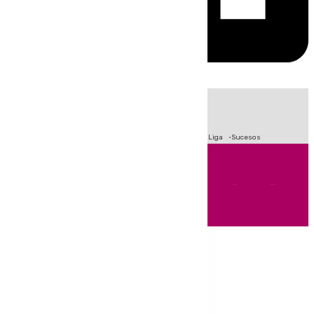
HOY
|
Fútbol
Primera División
Crisis Migratoria en Ceuta
LaLiga
Sucesos
Andalucía