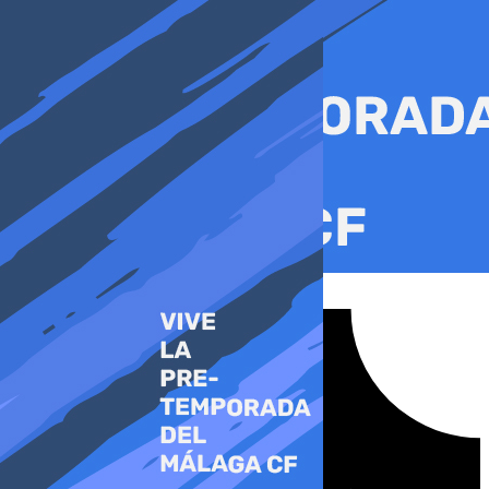
Ir
al
contenido
Tiktok