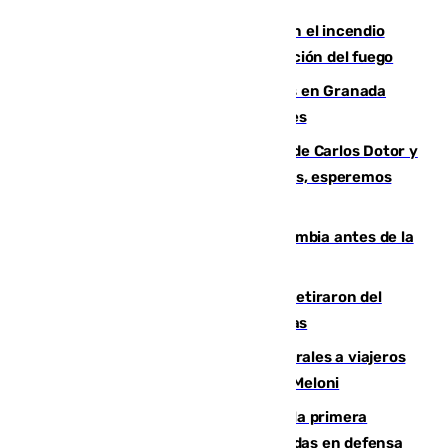
Activado el nivel 2 de emergencia en el incendio
forestal de Niebla por la compleja evolución del fuego
Controlado un incendio de rastrojos en Granada
junto a la autovía y al Callejón de Nogales
Juanfran Funes, sobre las lesiones de Carlos Dotor y
Fernando Calero: “Estamos preocupados, esperemos
que no sea nada”
Felipe VI refuerza los lazos con Colombia antes de la
llegada del nuevo presidente
Fernando Calero y Carlos Dotor se retiraron del
encuentro contra el Ceuta con molestias
España restablece controles temporales a viajeros
procedentes de Italia como repuesta a Meloni
El Málaga cae ante el Ceuta y suma la primera
derrota de la pretemporada dejando dudas en defensa