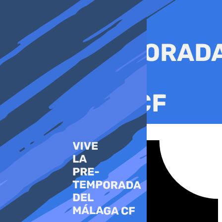
Ir
al
contenido
Tiktok