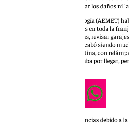
resonar los tejados, pero sin dejar los daños ni 
La Agencia Estatal de Meteorología (AEMET) hab
por lluvias intensas y tormentas en toda la franj
malagueños a preparar paraguas, revisar garajes
hora. Sin embargo, el episodio acabó siendo mu
anunciado: una descarga repentina, con relámpa
hicieron pensar que lo peor estaba por llegar, pe
empezó.
no se han registrado incidencias debido a la