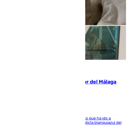
07.08.2026
Isco, la nueva mascota del jugador del Málaga
Dani Lorenzo
El centrocampista marbellí es ‘padre’ de un gato que ha ido a
recoger a Vigo y su nombre es como el exfutbolista blanquiazul del
Arroyo de la Miel