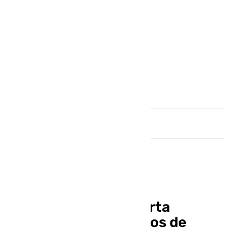
Andalucía
Málaga despide la alerta
naranja con 10 minutos de