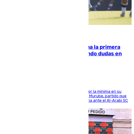
07.08.2026
El Málaga cae ante el Ceuta y suma la primera
derrota de la pretemporada dejando dudas en
defensa
El cuadro dirigido por Juanfran Funes perdió por la mínima en su
envite contra el conjunto caballa en el Alfonso Murube, partido que
se disputó un día después de su primera victoria ante el Al-Arabi SC