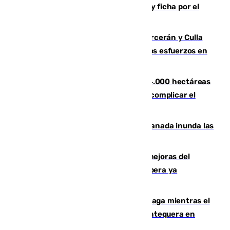
Luca Zidane rompe con el Granada y ficha por el
Leganés
Incendios de Castellón: Sierra Engarcerán y Culla
evolucionan positivamente y centran los esfuerzos en
Tírig
El incendio de Niebla ya supera las 4.000 hectáreas
afectadas y "se espera que se vuelva a complicar el
fuego"
Una tormenta en la provincia de Granada inunda las
calles de Puebla de Don Fadrique
La inversión del Ayuntamiento en mejoras del
entorno del Prado de San Sebastián supera ya
1.600.000 euros
El taró tiñe de niebla la costa de Málaga mientras el
calor se concentra en el interior con Antequera en
aviso amarillo