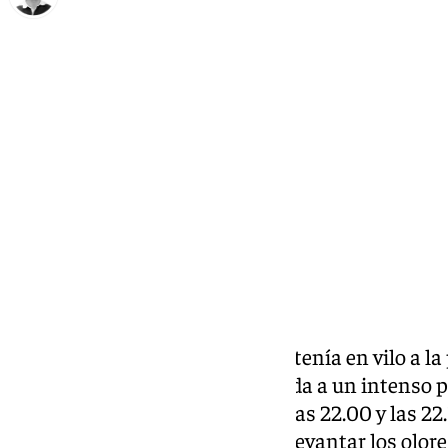
Ignacio Pérez
miércoles, 5 noviembre 2025, 23:02
Compartir:
La esperada tormenta
que mantenía en vilo a la 
jornada del jueves acabó reducida a un intenso 
descargó sobre la capital entre las 22.00 y las 2
bastaron para empapar calles, levantar los olore