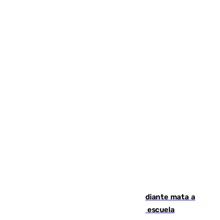
Desastre en Tailandia: un joven estudiante mata a
tiros a sus abuelo y a profesores en una escuela