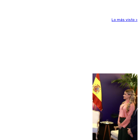
Lo más visto >
Más noticias
Ver más >