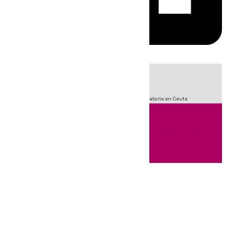
HOY
|
Fútbol
Sucesos
LaLiga
Primera División
Crisis Migratoria en Ceuta
Andalucía