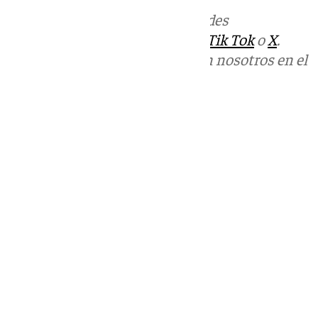
Más noticias de
101TV
en las redes
sociales:
Instagram
,
Facebook
,
Tik Tok
o
X
.
Puedes ponerte en contacto con nosotros en el
correo
informativos@101tv.es
Tags:
Últimas noticias