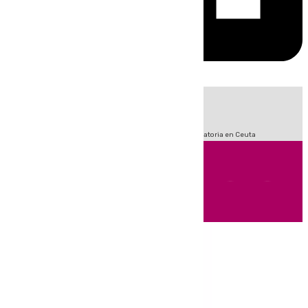
HOY
|
Sucesos
Fútbol
LaLiga
Primera División
Crisis Migratoria en Ceuta
Andalucía