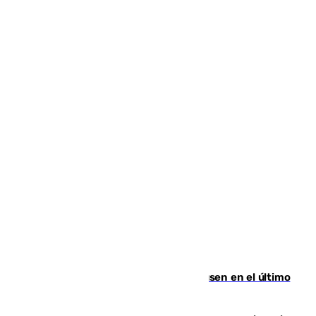
El Sevilla se desinfla ante el Leverkusen en el último
ensayo (1-2)