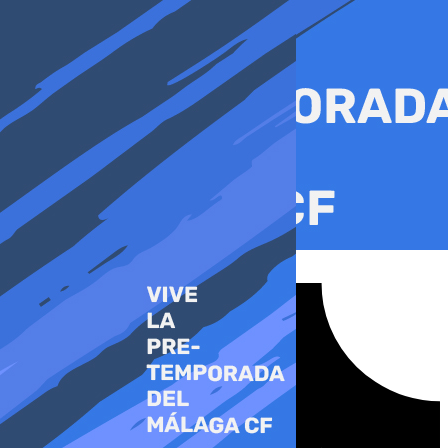
Ir
al
contenido
Tiktok