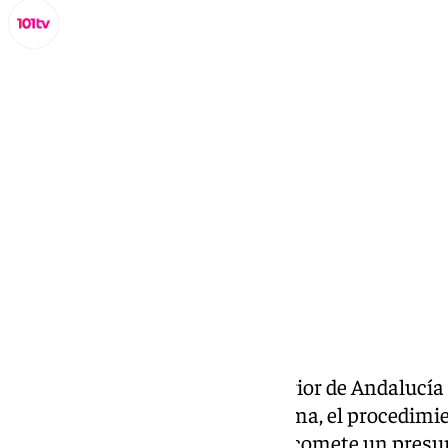
Miguel Alfonso
sábado, 18 octubre 2025, 19:50
Compartir:
La memoria de la Fiscalía Superior de Andalucía i
total de 75 expedientes de reforma, el procedimi
un menor de entre 14 y 18 años comete un presunt