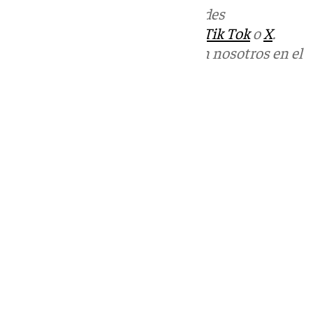
Más noticias de
101TV
en las redes
sociales:
Instagram
,
Facebook
,
Tik Tok
o
X
.
Puedes ponerte en contacto con nosotros en el
correo
informativos@101tv.es
Tags:
Últimas noticias