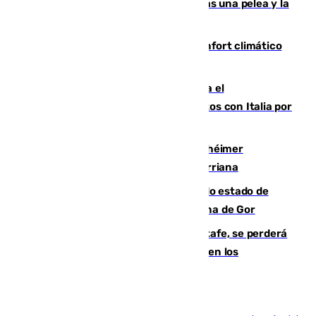
Tensión en la prisión de Alhaurín tras una pelea y la
incautación de un punzón
Málaga contabiliza 148 zonas de confort climático
para enfrentar las altas temperaturas
Marlaska notifica a la Unión Europea el
restablecimiento de controles fronterizos con Italia por
vía aérea y marítima
Hallan sin vida al granadino con Alzhéimer
desaparecido hace una semana en Churriana
Encuentran un cadáver en avanzado estado de
descomposición en la localidad granadina de Gor
Christantus Uche, delantero del Getafe, se perderá
toda la temporada por varias fracturas en los
ligamentos de su rodilla derecha