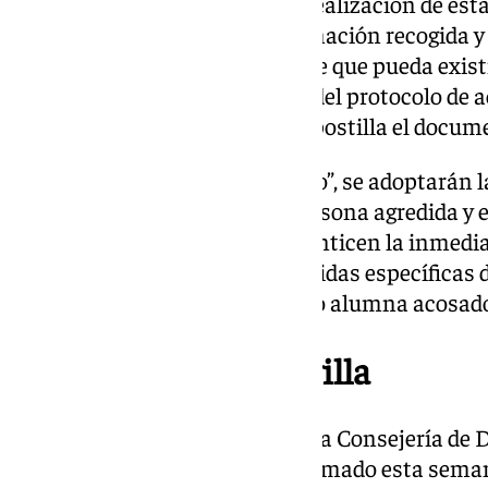
intervención que proceda”. La realización de est
escrito”, especificando la información recogida 
todos los casos en que se estime que pueda exist
escolar se informará del inicio del protocolo de 
de Inspección de Educación”, apostilla el docum
En caso de estimarse “necesario”, se adoptarán 
requieran para proteger a la persona agredida y e
el protocolo. Medidas que “garanticen la inmedi
alumna acosada, así como medidas específicas d
cautelares dirigidas al alumno o alumna acosado
El último caso en Sevilla
Sobre el último caso de Sevilla, la Consejería de
Formación Profesional ha informado esta semana