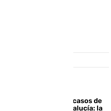
Andalucía
Málaga encabeza los casos de
acoso escolar en Andalucía: la