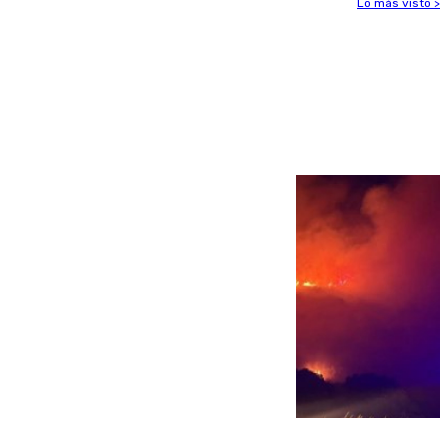
Lo más visto >
Más noticias
Ver más >