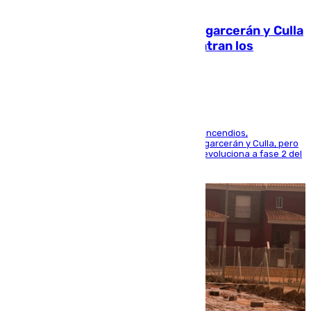
08.08.2026
Incendios de Castellón: Sierra Engarcerán y Culla
evolucionan positivamente y centran los
esfuerzos en Tírig
La UME se suma al operativo de control de los incendios,
progresando adecuadamente los de Sierra Engarcerán y Culla, pero
centrando todo el empeño en el de Culla, que evoluciona a fase 2 del
PEIF