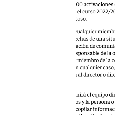
hecho, la Consejería registró 2.700 activaciones 
en el sistema público Séneca en el curso 2022/20
finalmente se confirmó como acoso.
El citado protocolo recoge que “cualquier miem
que tenga conocimiento o sospechas de una situ
alumno o alumna, tiene la obligación de comunic
al tutor o tutora, a la persona responsable de la 
equipo directivo, según el caso y miembro de la
conocimiento de la situación. En cualquier caso, 
información siempre informará al director o dire
miembro del equipo directivo”.
Tras esta comunicación, “se reunirá el equipo dir
los alumnos o alumnas afectados y la persona o
orientación en el centro para recopilar informaci