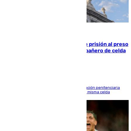
06.08.2026
El Supremo ratifica los 17 años de prisión al preso
que mató estrangulado a su compañero de celda
en Morón
El alto tribunal avala también que la Administración penitenciaria
indemnice a la familia por fallar al asignarles la misma celda