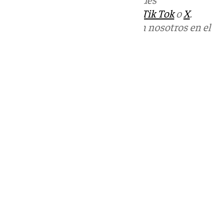
sociales:
Instagram
,
Facebook
,
Tik Tok
o
X
.
Puedes ponerte en contacto con nosotros en el
correo
informativos@101tv.es
Tags:
Últimas noticias