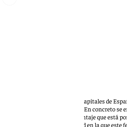
Miguel Alfonso
martes, 21 octubre 2025, 17:45
Compartir:
Málaga
se encuentra entre las capitales de Es
a la venta en el portal Idealista. En concreto s
posición, con un 3,4%, un porcentaje que está po
Girona, por su parte, es la ciudad en la que est