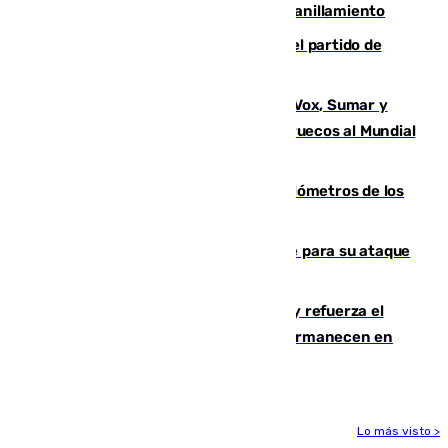
30.000 parejas de flamencos antes del anillamiento
Sigue en directo la retransmisión del partido de
pretemporada Málaga-Al-Arabi
La crisis migratoria de Ceuta une a Vox, Sumar y
Podemos contra la candidatura de Marruecos al Mundial
2030
Diputación limpia de residuos 170 kilómetros de los
principales caminos del Rocío en Sevilla
El Real Madrid ficha a Yan Diomande para su ataque
por 125 millones
El Gobierno instala duchas y baños y refuerza el
CETI para los miles de migrantes que permanecen en
Ceuta
Lo más visto >