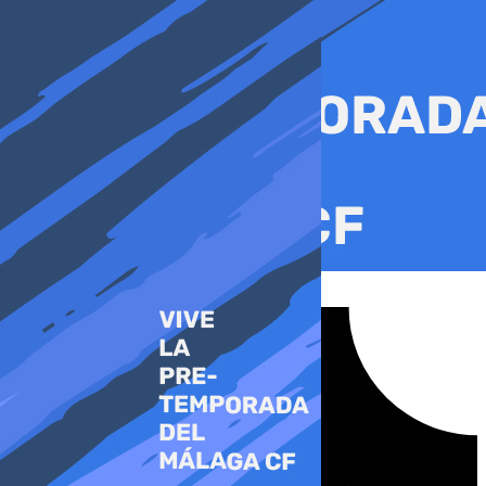
Ir
al
contenido
Tiktok