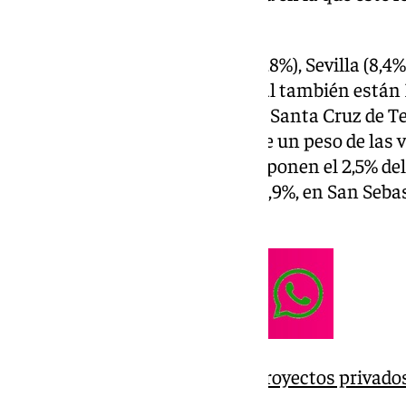
un 8,9%.
A Girona le siguen Tarragona (8,8%), Sevilla (8,4%
Por encima de la media nacional también están Ll
Huesca (5,2%), Barcelona (3,7%), Santa Cruz de Ten
resto de grandes mercados tiene un peso de las
inferior a la media: en Palma suponen el 2,5% del 
Valencia el 2,3%, en Alicante el 1,9%, en San Sebas
1%.
Málaga vuelve a estar sin proyectos privados
Arquitectos