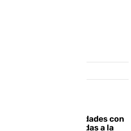
Andalucía
Málaga, entre las ciudades con
más viviendas okupadas a la