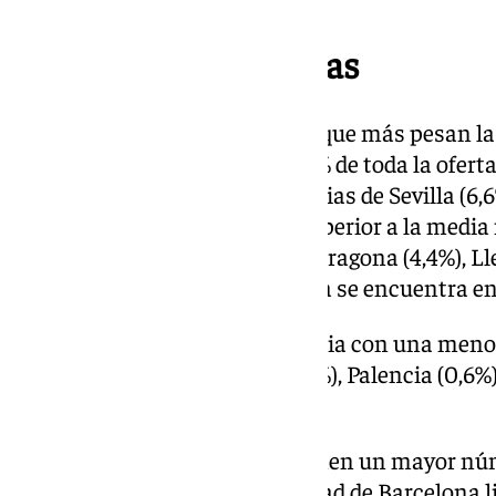
Impacto por provincias
Barcelona es la provincia en la que más pesan l
mercado de venta, ya que el 7,9% de toda la ofert
situación. Le siguen las provincias de Sevilla (6,6
Almería (5,1%). Con una tasa superior a la medi
provincias de Murcia (4,9%), Tarragona (4,4%), Lle
Palmas (3,2%). En Madrid la tasa se encuentra en 
Soria, por su parte, es la provincia con una meno
el 0,1%. Le siguen Ourense (0,4%), Palencia (0,6%
ambos casos).
Los mercados más grandes tienen un mayor núm
en el mercado de venta. La ciudad de Barcelona l