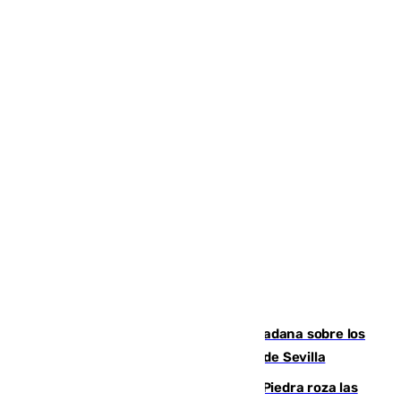
PSOE y Vox critican la consulta ciudadana sobre los
toldos que ha lanzado el Ayuntamiento de Sevilla
La laguna malagueña de Fuente de Piedra roza las