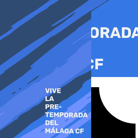
Ir
al
contenido
Tiktok