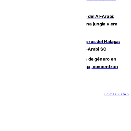
Niebla
Juanfran Funes, sobre el duro juego del Al-Arabi:
“Por momentos nos hemos metido en una jungla y era
hasta peligroso”
Ya se han estrenado los tres delanteros del Málaga:
Eneko Jauregui, bigoleador contra el Al-Arabi SC
35 mujeres asesinadas por violencia de género en
España en este 2026: Andalucía y Málaga, concentran
el foco de la tragedia
Lo más visto >
Más noticias
Ver más >