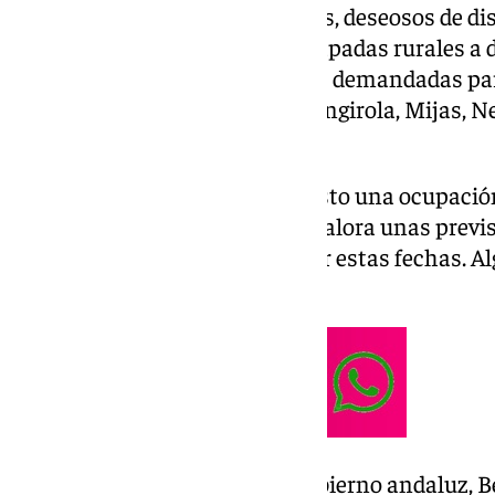
un aluvión de turistas estos días, deseosos de di
actividades navideñas. Las escapadas rurales a 
o Ronda son algunos de los más demandadas para
del Sol en localidades como Fuengirola, Mijas, Ne
propia capital.
La Junta de Andalucía ha previsto una ocupación
malagueños, aunque el sector valora unas previ
bajas que las del año pasado por estas fechas. Al
mostrado su preocupación.
El consejero de Turismo del Gobierno andaluz, B