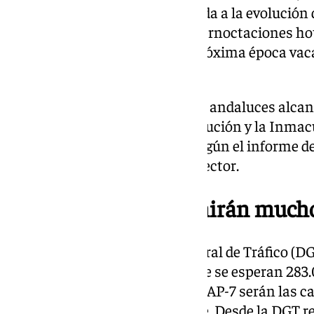
previsión para el puente, sumada a la evolución d
(con una subida del 5% en las pernoctaciones ho
hacen ser optimistas para la próxima época vaca
cierre del conjunto de 2024».
Los establecimientos hoteleros andaluces alcan
66,1% en el puente de la Constitución y la Inmacu
diciembre y el domingo día 8, según el informe de
de las expectativas del propio sector.
La A-7 y la AP-7 asumirán much
Por otro lado, la Dirección General de Tráfico (
especial para el puente en el que se esperan 28
provincia de Málaga. La A-7 y la AP-7 serán las 
transitadas como de costumbre. Desde la DGT re