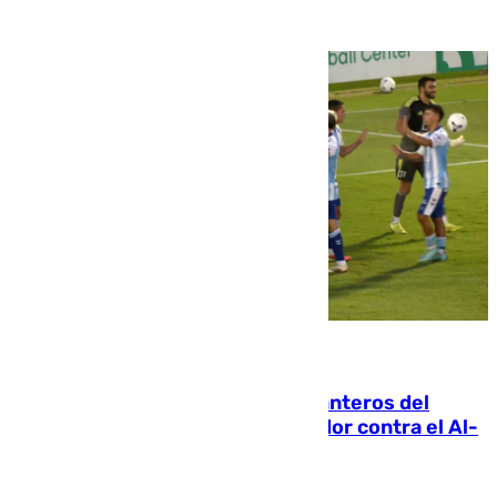
06.08.2026
Ya se han estrenado los tres delanteros del
Málaga: Eneko Jauregui, bigoleador contra el Al-
Arabi SC