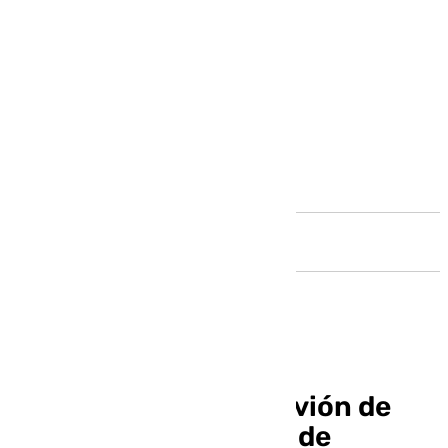
Andalucía
Málaga espera un aluvión de
turistas en el puente de