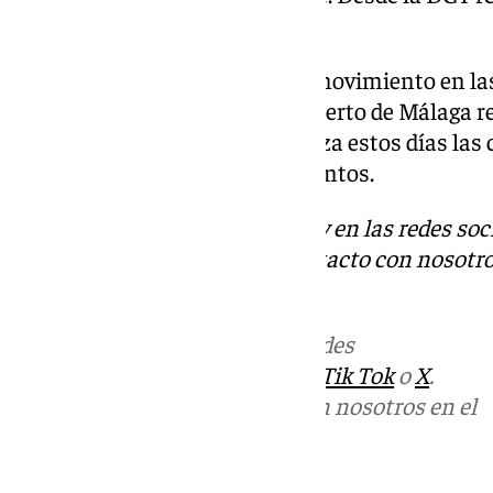
horas puntas.
Serán días también de mucho movimiento en las
autobús, tren y avión. El Aeropuerto de Málaga r
estos días además Renfe refuerza estos días las 
capital de España con más asientos.
Descubre más noticias de 101Tv en las redes soc
Tok
o
X
. Puedes ponerte en contacto con nosotro
informativos@101tv.es
.
Más noticias de
101TV
en las redes
sociales:
Instagram
,
Facebook
,
Tik Tok
o
X
.
Puedes ponerte en contacto con nosotros en el
correo
informativos@101tv.es