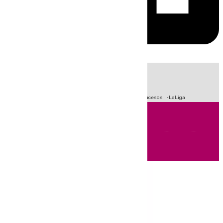
HOY
|
Fútbol
Primera División
Crisis Migratoria en Ceuta
Sucesos
LaLiga
Andalucía