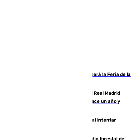
Talleres, escape room y música: así será la Feria de la
Juventud Cofrade de Málaga
El fichaje más caro de la historia del Real Madrid
costaba 105 millones de euros menos hace un año y
jugaba en Leganés
Ceuta suma 82 fallecidos en el mar al intentar
cruzar la frontera española
Huelva eleva a emergencia el incendio forestal de