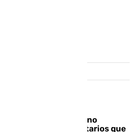
Andalucía
Málaga pide al Gobierno
proteger a los propietarios que