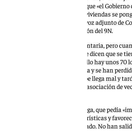
ha vuelto a incidir en la idea de que «el Gobierno
seguridad jurídica para que las viviendas se pon
a un precio asequible». El portavoz adjunto de C
querido recordar la manifestación del 9N.
«Una cosa es la situación alimentaria, pero cua
burofax en el bolsillo en el que le dicen que se tie
cambia. En la zona de El Molinillo hay unos 70 
para convertirse en una vivienda y se han perdid
Cualquier medida que se apruebe llega mal y tard
sentenciado el presidente de la asociación de ve
Francisco Miguel López.
La moción urgente de Con Málaga, que pedía «i
democrática de las viviendas turísticas y favorec
Málaga» se ha votado por separado. No han salido