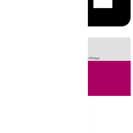
HOY
|
Fútbol
Sucesos
Primera División
Incendios
Feria de Málaga
Andalucía