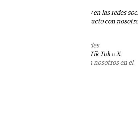
Descubre más noticias de 101Tv en las redes soc
Tok
o
X
. Puedes ponerte en contacto con nosotro
informativos@101tv.es
Más noticias de
101TV
en las redes
sociales:
Instagram
,
Facebook
,
Tik Tok
o
X
.
Puedes ponerte en contacto con nosotros en el
correo
informativos@101tv.es
Tags:
Últimas noticias