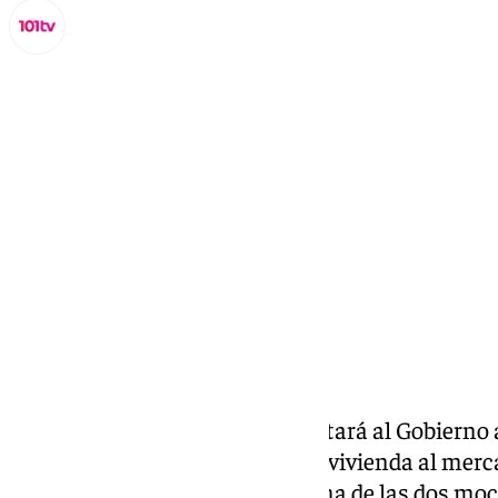
Lynx Devs
jueves, 28 noviembre 2024, 12:56
Compartir:
El Ayuntamiento de Málaga instará al Gobierno a 
familias que decidan sacar una vivienda al merca
Eso dice el primer acuerdo de una de las dos m