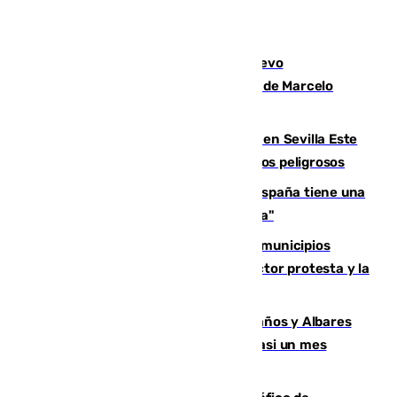
El exdelantero Diego Forlán es el nuevo
seleccionador de Uruguay tras la salida de Marcelo
Bielsa
Reabierto el parque canino cerrado en Sevilla Este
tras detectarse alimentos con elementos peligrosos
Javier Fernández: "El Gobierno de España tiene una
preocupación y una prioridad con Sevilla"
Las ferias de verano de numerosos municipios
andaluces se quedan sin cohetes: el sector protesta y la
Junta mantiene el protocolo
Los ministros Marlaska, Robles, Bolaños y Albares
comparecerán por las crisis de Ceuta casi un mes
después