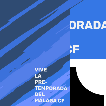
Ir
al
contenido
Tiktok