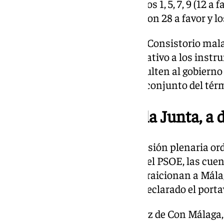
favor y 16 en contra) ni los puntos 1, 5, 7, 9 (12 a 
aprobado los puntos 2, 4, 6 y 8, con 28 a favor y l
Tal y como señala el punto 2, el Consistorio m
elaborar un informe jurídico relativo a los instr
ordenación urbanística que faculten al gobierno l
viviendas de uso turístico en el conjunto del té
Los presupuestos de la Junta, a
El otro asunto principal de la sesión plenaria or
través de una moción urgente del PSOE, las cuen
«Los presupuestos de la Junta traicionan a Málag
engaño a los malagueños», ha declarado el portav
En esta misma línea, la portavoz de Con Málaga,