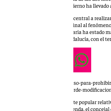
aprobadas- que el equipo de gobierno ha llevado 
Además, se instará al Ejecutivo central a realiz
necesarios para poner punto y final al fenóme
inquiokupación. La sesión plenaria ha estado ma
presupuestos de la Junta de Andalucía, con el ter
https://www.101tv.es/nuevo-paso-para-prohibir
barrios-de-malaga-pleno-luz-verde-modificacio
En el debate de la moción urgente popular relati
Con Málaga, también sobre vivienda, el concejal