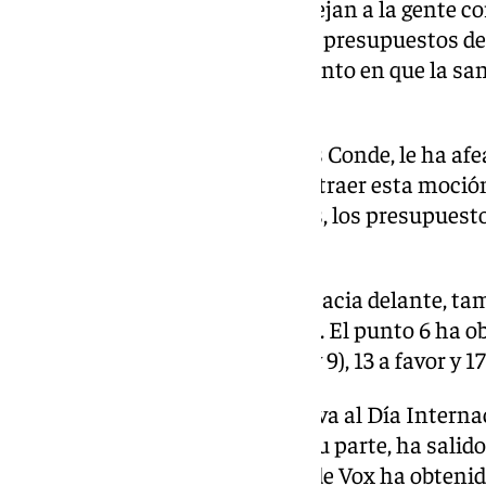
«los presupuestos de la Junta dejan a la gente co
atrás». «Lo que hace el PP en los presupuestos d
22% los conciertos en un momento en que la san
ha añadido.
El concejal de Economía, Carlos Conde, le ha afe
cara de hormigón armado para traer esta moción
Junta dan estabilidad. Mientras, los presupuesto
esperan», ha señalado.
Esta moción, que no ha salido hacia delante, ta
atendiendo a la solicitud de Vox. El punto 6 ha ob
contra. EL resto (1, 2, 3, 4, 5, 7, 8 y 9), 13 a favor y 
La moción urgente del PP relativa al Día Interna
Violencia contra la Mujer, por su parte, ha salid
dos en contra. Mientras que la de Vox ha obtenido