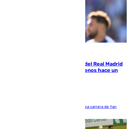
07.08.2026
El fichaje más caro de la historia del Real Madrid
costaba 105 millones de euros menos hace un
año y jugaba en Leganés
Del filial pepinero a récord absoluto: la meteórica carrera de Yan
Diomande en solo doce meses