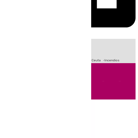
HOY
|
Fútbol
Sucesos
Primera División
Crisis Migratoria en Ceuta
Incendios
Andalucía