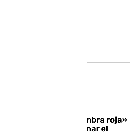
Andalucía
Málaga pone la «alfombra roja»
a los hoteles para frenar el