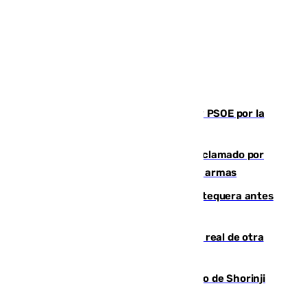
Vuelve el duelo dialéctico entre PP y PSOE por la
financiación de las autonomías
Detienen en Málaga a un fugitivo reclamado por
Colombia por homicidio y transporte de armas
Prueba final del Granada ante el Antequera antes
del inicio de la Liga
Ceuta se prepara ante la posibilidad real de otra
entrada masiva el 15 de agosto
Cártama, protagonista en el Europeo de Shorinji
Kempo celebrado en Berlín