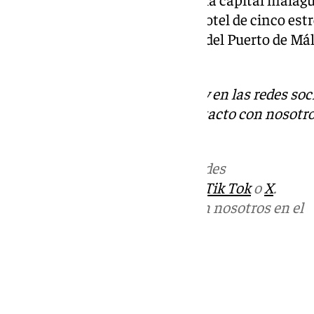
Correos, la torre del puerto -el hotel de cinco es
levantar en el dique de Levante del Puerto de Mál
Montes de Málaga.
Descubre más noticias de 101Tv en las redes soc
Tok
o
X
. Puedes ponerte en contacto con nosotro
informativos@101tv.es
Más noticias de
101TV
en las redes
sociales:
Instagram
,
Facebook
,
Tik Tok
o
X
.
Puedes ponerte en contacto con nosotros en el
correo
informativos@101tv.es
Tags:
Últimas noticias