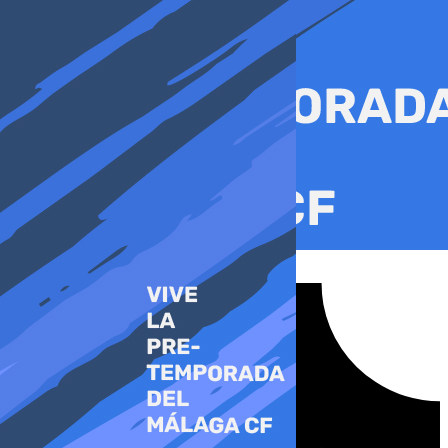
Ir
al
contenido
Tiktok