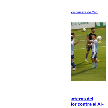
Del filial pepinero a récord absoluto: la meteórica carrera de Yan
Diomande en solo doce meses
06.08.2026
Ya se han estrenado los tres delanteros del
Málaga: Eneko Jauregui, bigoleador contra el Al-