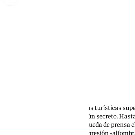
Lynx Devs
sábado, 1 febrero 2025, 03:14
Compartir:
El número de camas de viviendas turísticas supe
la ciudad de Málaga. No es ningún secreto. Hasta
ha llegado a señalar en alguna rueda de prensa el
Torre que ha hecho uso de la expresión «alfombra