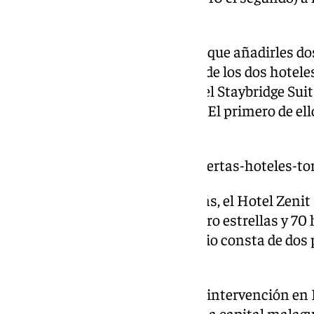
Málaga.
A estos dos futuros hoteles hay que añadirles do
finales del año pasado. Se trata de los dos hoteles
la más cercana a La Rosaleda-, el Staybridge Sui
Suites, y el Hampton by Hilton. El primero de el
y el segundo con 209.
https://www.101tv.es/abren-puertas-hoteles-to
El pasado mes de agosto, además, el Hotel Zenit O
obras de un nuevo hotel de cuatro estrellas y 70 
Carrera Capuchinos. Este edificio consta de dos 
sobre rasante.
Y eso no es todo. En esa misma intervención en Fit
futuros proyectos hoteleros en la capital malague