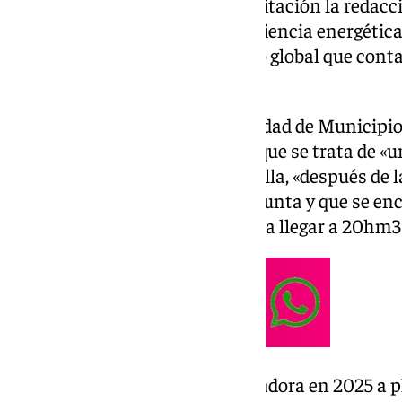
del agua, Acosol, ha sacado a licitación la redacc
ejecución de la mejora de la eficiencia energétic
(EDAM). Se trata de un proyecto global que conta
10.139.800 euros.
El presidente de la Mancomunidad de Municipios
Manuel Cardeña, ha explicado que se trata de «u
segura» para la EDAM de Marbella, «después de l
misma que está ejecutando la Junta y que se encu
segunda fase de ampliación para llegar a 20hm3 
«Vamos a contar con una desaladora en 2025 a pl