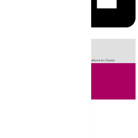
HOY
|
Sucesos
Fútbol
LaLiga
Primera División
Crisis Migratoria en Ceuta
Andalucía