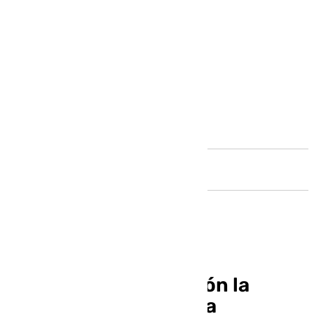
Andalucía
Acosol saca a licitación la
mejora de la eficiencia