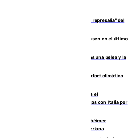
Italia responde ante las "medidas de represalia" del
Gobierno de Sánchez
El Sevilla se desinfla ante el Leverkusen en el último
ensayo (1-2)
Tensión en la prisión de Alhaurín tras una pelea y la
incautación de un punzón
Málaga contabiliza 148 zonas de confort climático
para enfrentar las altas temperaturas
Marlaska notifica a la Unión Europea el
restablecimiento de controles fronterizos con Italia por
vía aérea y marítima
Hallan sin vida al granadino con Alzhéimer
desaparecido hace una semana en Churriana