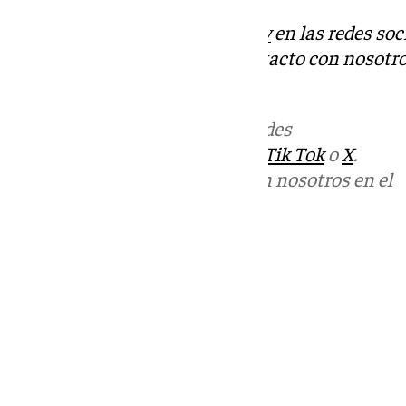
Descubre más noticias de
101Tv
en las redes soc
Tok
o
X
. Puedes ponerte en contacto con nosotro
informativos@101tv.es
.
Más noticias de
101TV
en las redes
sociales:
Instagram
,
Facebook
,
Tik Tok
o
X
.
Puedes ponerte en contacto con nosotros en el
correo
informativos@101tv.es
Tags:
Últimas noticias