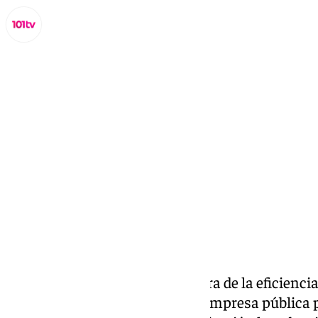
Lynx Devs
jueves, 20 marzo 2025, 14:50
Compartir:
Acosol saca a licitación la mejora de la eficienci
Marbella por diez millones. La empresa pública pa