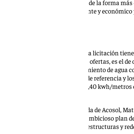
desde Acosol queremos hacerlo de la forma más 
energético para el medio ambiente y económico 
agua», ha destacado.
Objetivos
El objetivo de este proyecto, cuya licitación tie
de 2025 para la presentación de ofertas, es el d
energéticos en la línea de tratamiento de agua 
en cuenta la producción anual de referencia y lo
tiene que ser como mínimo de 1,40 kwh/metros 
comunicado.
Al respecto, la consejera delegada de Acosol, Ma
este proyecto «forma parte del ambicioso plan d
la ampliación y mejora de infraestructuras y rede