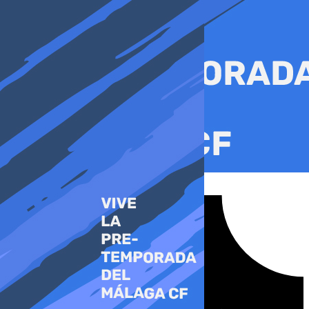
Ir
al
contenido
Tiktok