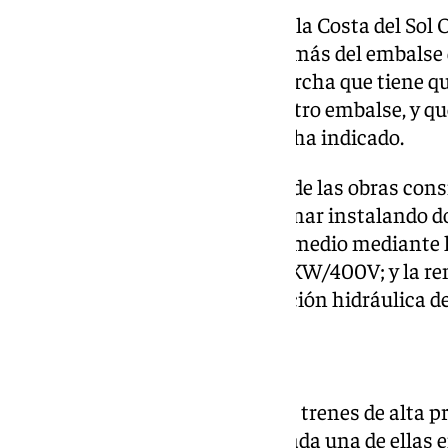
«En Acosol abastecemos a toda la Costa del Sol 
fuentes de abastecimiento, además del embalse d
tenemos una desaladora en marcha que tiene que
pequeñas dimensiones de nuestro embalse, y que
manera más eficiente posible», ha indicado.
Han detallado que la ejecución de las obras cons
sistema de bombeo de agua de mar instalando d
remodelación del bombeo intermedio mediante l
variadores de frecuencia VF110KW/400V; y la r
producto mediante la modificación hidráulica d
Reformas
También la remodelación de los trenes de alta pr
líneas actuales de 7200 m3/d cada una de ellas