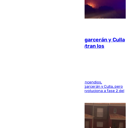
08.08.2026
Incendios de Castellón: Sierra Engarcerán y Culla
evolucionan positivamente y centran los
esfuerzos en Tírig
La UME se suma al operativo de control de los incendios,
progresando adecuadamente los de Sierra Engarcerán y Culla, pero
centrando todo el empeño en el de Culla, que evoluciona a fase 2 del
PEIF