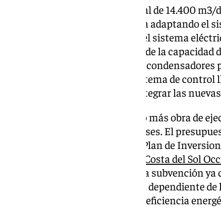
de OI de arrollamiento en espiral de 14.400 m3/d
del sistema de limpieza química adaptando el s
de los bastidores; adecuación del sistema eléctr
nueva sala eléctrica y aumento de la capacidad d
reconfiguración de la batería de condensadores
reactiva; y la adecuación del sistema de control
actuaciones necesarias para integrar las nuevas
La licitación consta de proyecto más obra de eje
ejecución del contrato de 22 meses. El presupues
que se financiarán a través del Plan de Inversion
Mancomunidad de Municipios Costa del Sol Occ
que vendrán procedentes de una subvención ya c
Agencia Andaluza de la Energía, dependiente de 
saca a licitación la mejora de la eficiencia energ
Marbella por diez millones.