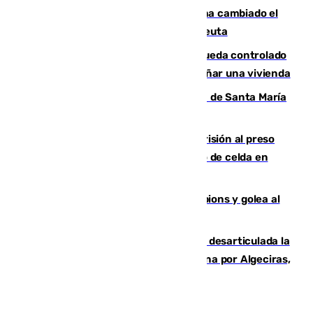
De bocadillos a lentejas y pollo: así ha cambiado el
menú de los militares desplegados en Ceuta
El incendio forestal de San Roque queda controlado
tras obligar a evacuar a 19 familias y dañar una vivienda
La restauración de la Real Colegiata de Santa María
de Antequera ya tiene adjudicataria
El Supremo ratifica los 17 años de prisión al preso
que mató estrangulado a su compañero de celda en
Morón
El Betis supera el examen de Champions y golea al
Arsenal en Dublín (1-3)
Golpe internacional al narcotráfico: desarticulada la
red que introdujo 21 toneladas de cocaína por Algeciras,
Málaga y Valencia