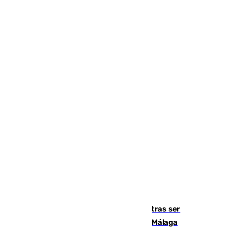
Un turista de 17 años, hospitalizado tras ser
atropellado a propósito en el Centro de Málaga