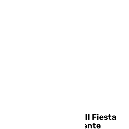
Andalucía
Arriate celebra la XVIII Fiesta
en el Aire en un ambiente