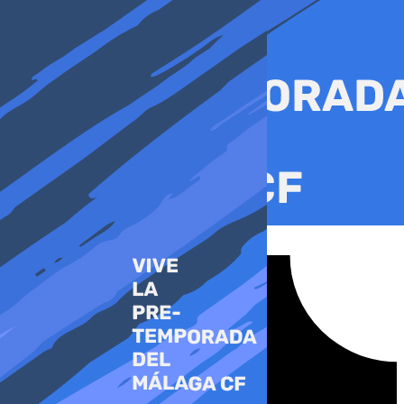
Ir
al
contenido
Tiktok