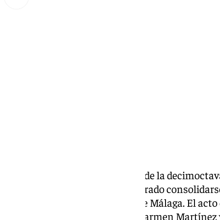
Lynx Devs
sábado, 12 octubre 2024, 10:29
Compartir:
Ayer se celebró la inauguración de la decimoctava
en Arriate, un evento que ha logrado consolidar
emblemáticos de la provincia de Málaga. El acto 
diputada provincial María del Carmen Martínez y 