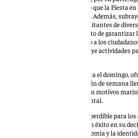
Diputación Provincial y destacó que la Fiesta en 
singulares de toda la provincia». Además, subray
la economía local, al atraer a visitantes de dive
el compromiso del Ayuntamiento de garantizar l
todos los asistentes. Anet invitó a los ciudadano
programación diversa que incluye actividades pa
gastronomía y artesanía.
El evento, que se extenderá hasta el domingo, ofr
oportunidad de disfrutar de un fin de semana lle
el pueblo de Arriate decorado con motivos marin
de concienciación medioambiental.
La Fiesta en el Aire, una cita imperdible para los
tradiciones, promete ser un gran éxito en su dec
vínculo entre la cultura, la economía y la identid