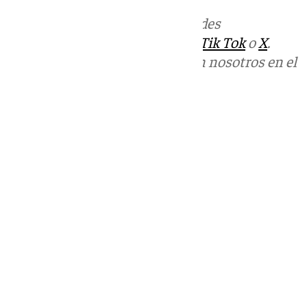
Más noticias de
101TV
en las redes
sociales:
Instagram
,
Facebook
,
Tik Tok
o
X
.
Puedes ponerte en contacto con nosotros en el
correo
informativos@101tv.es
Tags:
Últimas noticias