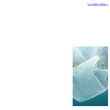
Lo más visto >
Más noticias
Ver más >