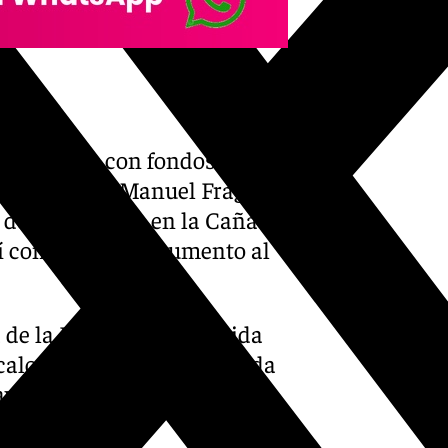
 concreto, con fondos
o en avenida Manuel Fraga
n del Cercanías, en la Cañada
así como en el monumento al
de la Libertad, en avenida
calona Quesada, en avenida
avenida Alcalde Miguel