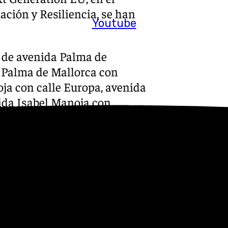
ción y Resiliencia, se han
Youtube
s de avenida Palma de
a Palma de Mallorca con
ja con calle Europa, avenida
ida Isabel Manoja con
os Manantiales número 25 con
molinos mejora la
ivos acústicos en semáforos.
s
 Puedes ponerte en contacto
v.es