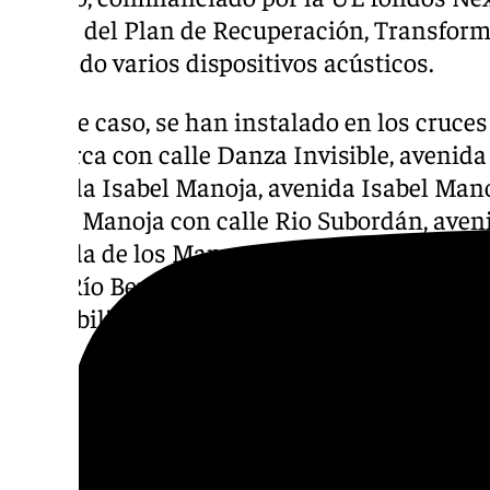
marco del Plan de Recuperación, Transforma
colocado varios dispositivos acústicos.
En este caso, se han instalado en los cruce
Mallorca con calle Danza Invisible, avenid
avenida Isabel Manoja, avenida Isabel Mano
Isabel Manoja con calle Rio Subordán, aven
avenida de los Manantiales y avenida de l
calle Río Bergantes. Ayuntamiento de Torre
accesibilidad con la instalación de disposit
Descubre más noticias de 101TV en las rede
sociales:
Instagram
,
Facebook
,
Tik Tok
o
X
.
con nosotros en el correo
informativos@101t