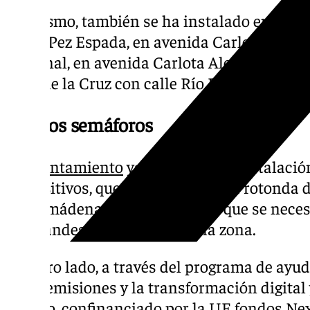
Asimismo, también se ha instalado en aven
Hotel Pez Espada, en avenida Carlota Ales
peatonal, en avenida Carlota Alessandri con
calle de la Cruz con calle Río Bergantes.
Nuevos semáforos
El
Ayuntamiento
ya trabaja en la instalaci
dispositivos, que se pondrán en la rotonda d
Benalmádena, un cruce para el que se necesi
las grandes dimensiones de la zona.
Por otro lado, a través del programa de ayu
bajas emisiones y la transformación digital 
urbano, confinanciado por la UE fondos Nex