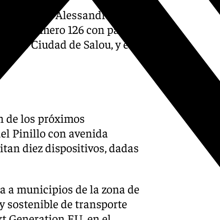
ida Carlota Alessandri con
sandri número 126 con paso
 calle Ciudad de Salou, y en
ón de los próximos
el Pinillo con avenida
tan diez dispositivos, dadas
da a municipios de la zona de
y sostenible de transporte
t Generation EU, en el