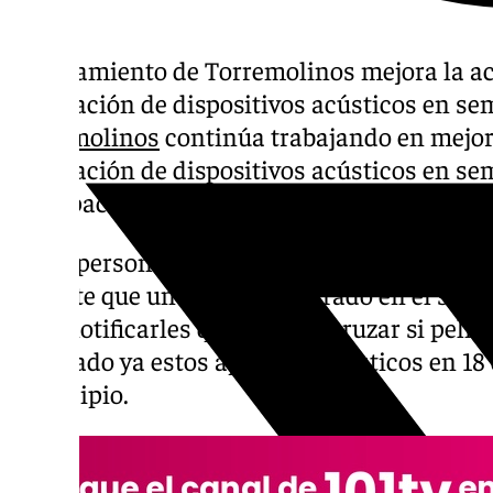
Ayuntamiento de Torremolinos mejora la acc
instalación de dispositivos acústicos en s
Torremolinos
continúa trabajando en mejora
instalación de dispositivos acústicos en s
discapacidad visual.
Estas personas disponen de un aparato que a
permite que un altavoz integrado en el sem
para notificarles que pueden cruzar si peli
instalado ya estos aparatos acústicos en 18 
municipio.