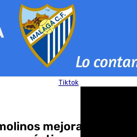
Tiktok
linos mejora la accesib