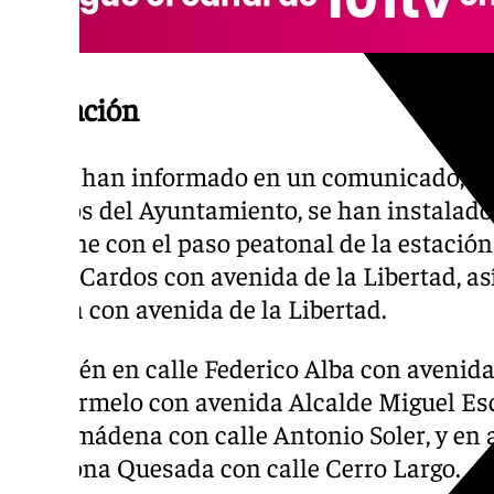
Ubicación
Según han informado en un comunicado, en
propios del Ayuntamiento, se han instalad
Iribarne con el paso peatonal de la estació
de los Cardos con avenida de la Libertad, 
turista con avenida de la Libertad.
También en calle Federico Alba con avenida 
del Carmelo con avenida Alcalde Miguel Es
Benalmádena con calle Antonio Soler, y en 
Escalona Quesada con calle Cerro Largo.