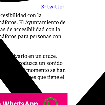
X-twitter
esibilidad con la
emáforos. El Ayuntamiento de
s de accesibilidad con la
emáforos para personas con
l activarlo en un cruce,
áforo reproduzca un sonido
gro. Hasta el momento se han
de los 35 cruces que tiene el