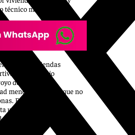
po técnico municipal.
feración de viviendas
rtivo y el complejo
yo de la Miel y
d menor, con cifras que no
nas. En total, el mapa
nta un volumen total de
destinadas al alquiler