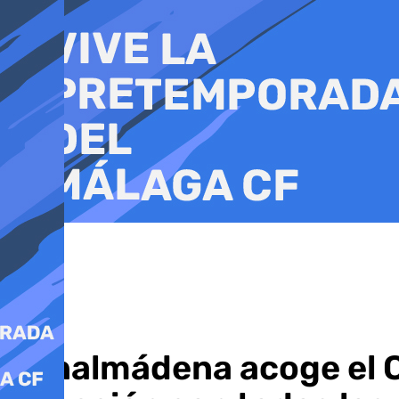
Ir
al
contenido
Benalmádena acoge el Co