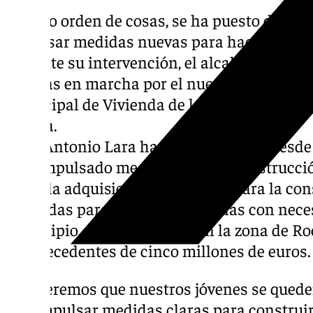
En otro orden de cosas, se ha puesto de man
impulsar medidas nuevas para hacer frente 
Durante su intervención, el alcalde ha enfat
puestas en marcha por el nuevo equipo de g
Municipal de Vivienda de la legislatura pas
alguna.
Juan Antonio Lara ha enfatizado que, desde s
han impulsado medidas para la construcció
como la adquisición de terrenos para la con
viviendas para jóvenes y personas con nece
municipio, concretamente, en la zona de Ro
sin precedentes de cinco millones de euros.
“Si queremos que nuestros jóvenes se qued
que impulsar medidas claras para construir 