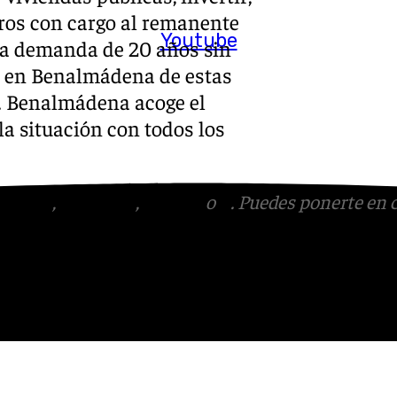
ros con cargo al remanente
Youtube
na demanda de 20 años sin
e en Benalmádena de estas
a. Benalmádena acoge el
la situación con todos los
tagram
,
Facebook
,
Tik Tok
o
X
. Puedes ponerte en 