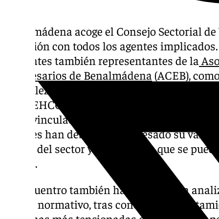
Benalmádena acoge el Consejo Sectorial de 
situación con todos los agentes implicados
presentes también representantes de la
Aso
Empresarios de Benalmádena
(ACEB), como
González Rubia, la Asociación de empresario
Sol (AEHCOS), agentes inmobiliarios, asocia
otros vinculados al sector inmobiliario, jun
quienes han debatido y expresado su valora
actual del sector y las medidas que se pue
meses.
El encuentro también ha servido para analiz
marco normativo, tras concluir el Ayuntam
las zonas más tensionadas del municipio por