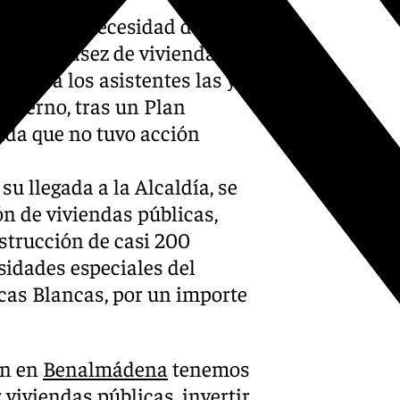
ifiesto la necesidad de
a la escasez de viviendas.
izado a los asistentes las ya
obierno, tras un Plan
ada que no tuvo acción
u llegada a la Alcaldía, se
n de viviendas públicas,
strucción de casi 200
sidades especiales del
cas Blancas, por un importe
en en
Benalmádena
tenemos
viviendas públicas, invertir,