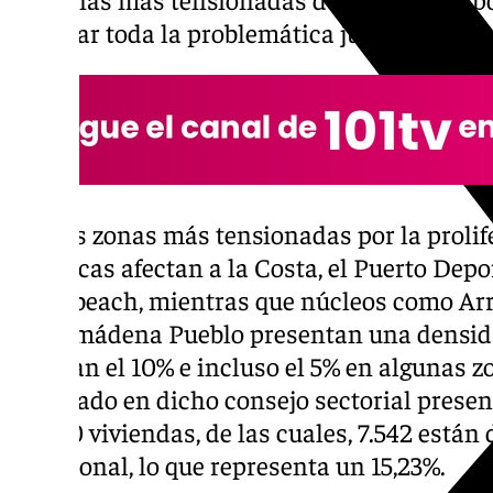
analizar toda la problemática junto al equi
Así, las zonas más tensionadas por la proli
turísticas afectan a la Costa, el Puerto Depo
Benalbeach, mientras que núcleos como Arro
Benalmádena Pueblo presentan una densida
superan el 10% e incluso el 5% en algunas zo
analizado en dicho consejo sectorial prese
49.500 viviendas, de las cuales, 7.542 están 
vacacional, lo que representa un 15,23%.