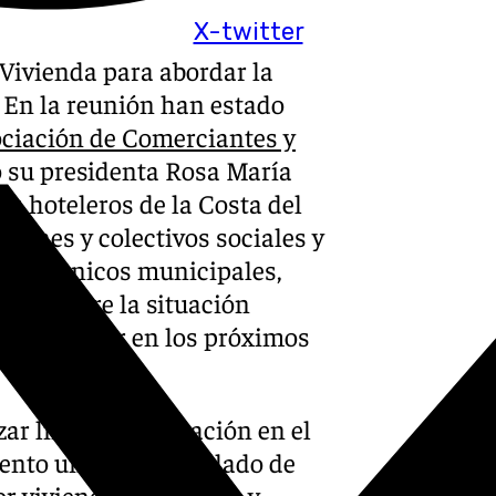
X-twitter
Vivienda para abordar la
. En la reunión han estado
ciación de Comerciantes y
 su presidenta Rosa María
s hoteleros de la Costa del
ciones y colectivos sociales y
to a técnicos municipales,
ción sobre la situación
den impulsar en los próximos
ar líneas de actuación en el
iento un mapa detallado de
 viviendas turísticas y