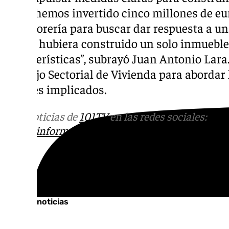
como hemos invertido cinco millones de eu
de Tesorería para buscar dar respuesta a u
que se hubiera construido un solo inmuebl
características”, subrayó Juan Antonio Lar
Consejo Sectorial de Vivienda para abordar 
agentes implicados.
Más noticias de
101TV
en las redes sociales:
Ins
correo
informativos@101tv.es
Tags:
Últimas noticias