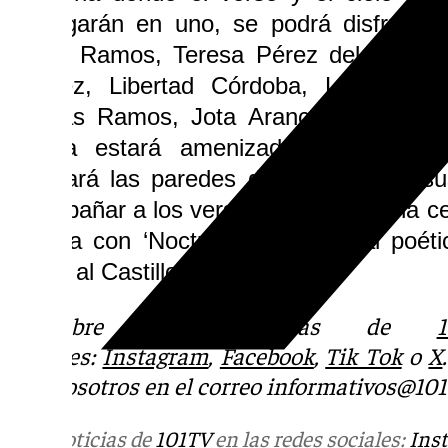
conjugarán en uno, se podrá disfrutar
María Ramos, Teresa Pérez del Pino, R
Gómez, Libertad Córdoba, Letiie Merc
Nicolás Ramos, Jota Aranco y Antonio
velada estará amenizada por el músi
inundará las paredes del castillo con s
acompañar a los versos. Benalmádena cel
Poesía con ‘Nocturnae’, un recital poét
vistas al Castillo Bil Bil.
Descubre más noticias de
1
sociales:
Instagram
,
Facebook
,
Tik Tok
o
X
con nosotros en el correo
informativos@101t
Más noticias de
101TV
en las redes sociales:
Ins