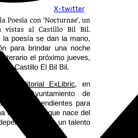
X-twitter
a Poesía con ‘Nocturnae’, un
vistas al Castillo Bil Bil.
y la poesía se dan la mano,
ón para brindar una noche
literario el próximo jueves,
el Castillo El Bil Bil.
or la
editorial ExLibric
, en
ra del Ayuntamiento de
poetas independientes para
a oportunidad que nace del
ndependientes con un talento