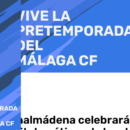
Ir
al
contenido
Benalmádena celebrará e