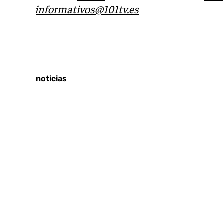
correo
informativos@101tv.es
Tags:
Últimas noticias