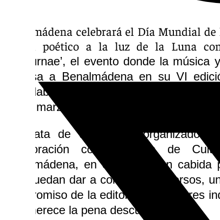
Benalmádena celebrará el Día Mundial de l
recital poético a la luz de la Luna con 
‘
Nocturnae’, el evento donde la música 
regresa a Benalmádena en su VI edici
inolvidable a los amantes de este género 
20 de marzo, a partir de las 19:00 horas en 
Se trata de un evento organizado p
colaboración con el área de Cultu
Benalmádena, en el que tienen cabida 
que puedan dar a conocer sus versos, un
compromiso de la editorial con autores i
que merece la pena descubrir.