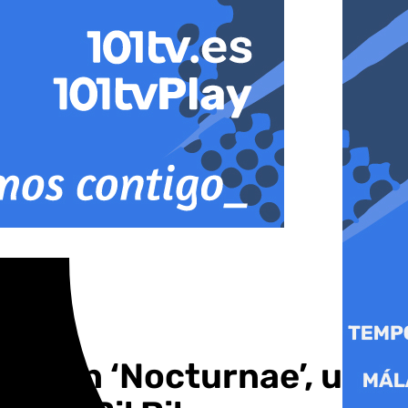
ía con ‘Nocturnae’, un