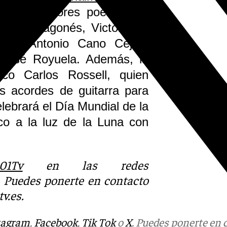
 de los mejores poemas de
ocío Aragonés, Victoria E.
ury, Antonio Cano Cejas,
 José Royuela. Además, la
co Carlos Rossell, quien
us acordes de guitarra para
ebrará el Día Mundial de la
ico a la luz de la Luna con
01Tv
en las redes
. Puedes ponerte en contacto
v.es
.
tagram
,
Facebook
,
Tik Tok
o
X
. Puedes ponerte en 