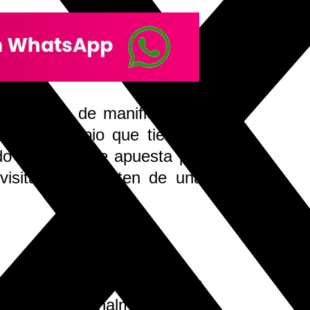
 ha puesto de manifiesto “el
tro municipio que tiene el
ndo una enorme apuesta por
isitantes disfruten de una
la cultura, en una velada
rellado de
Benalmádena
se