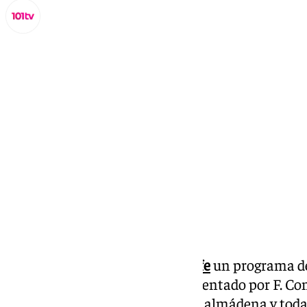
Miguel Alfonso
martes, 8 octubre 2024, 12:17
Compartir:
Todos los días
Benalmádena Life
un programa ded
cultural de la Costa del Sol. Presentado por F. C
social, cultural y eventos de Benalmádena y toda 