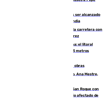
Habichuela
Un futbolista de 24 años muere tras ser alcanzado
por un rayo durante un partido en Tailandia
Muere un conductor tras salirse de la carretera con
su turismo en la A-480 a la altura de Jerez
Julio supera a junio en basura marina: el litoral
occidental malagueño recoge más de 33 metros
cúbicos de residuos
El Cádiz se afila ante un Granada en obras
La nueva presidenta del Parlamento, Ana Mestre,
hace parada institucional en Cádiz
Estabilizado el incendio forestal de San Roque con
19 familias aún desalojadas y un domicilio afectado de
gravedad