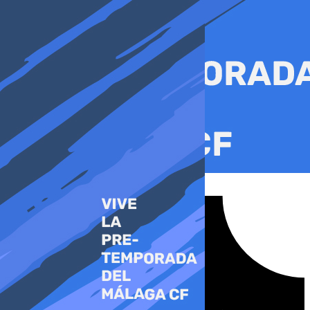
Ir
al
contenido
Tiktok