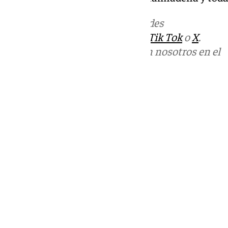
Más noticias de
101TV
en las redes
sociales:
Instagram
,
Facebook
,
Tik Tok
o
X
.
Puedes ponerte en contacto con nosotros en el
correo
informativos@101tv.es
Tags:
Benalmádena Life
Últimas noticias