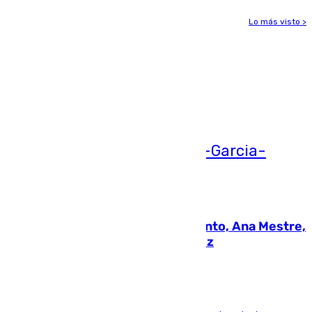
Lo más visto >
Más noticias
Ver más >
05.08.2026
La nueva presidenta del Parlamento, Ana Mestre,
hace parada institucional en Cádiz