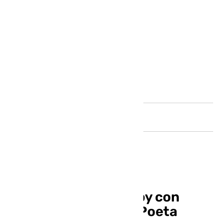
Andalucía
Benalmádena Life: hoy con
Alejandro Montero «Poeta