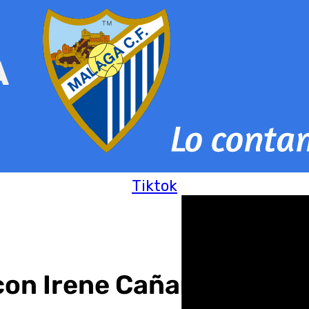
Tiktok
con Irene Cañamero «Esc