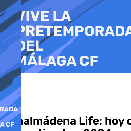
Ir
al
contenido
Benalmádena Life: hoy 