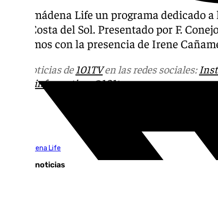
Benalmádena Life un programa dedicado a la
de la Costa del Sol. Presentado por F. Conej
contamos con la presencia de Irene Cañame
Más noticias de
101TV
en las redes sociales:
Ins
correo
informativos@101tv.es
Tags:
Benalmádena Life
Últimas noticias