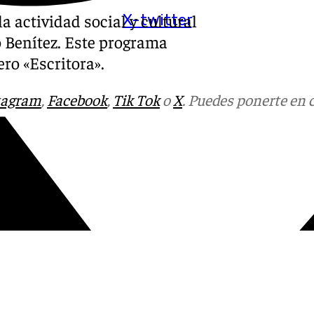
 actividad social y cultural
X-twitter
o Benítez. Este programa
ro «Escritora».
tagram
,
Facebook
,
Tik Tok
o
X
. Puedes ponerte en 