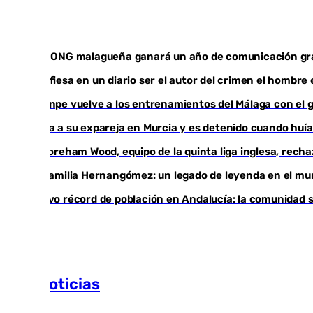
Una ONG malagueña ganará un año de comunicación gr
Confiesa en un diario ser el autor del crimen el hombre
Juanpe vuelve a los entrenamientos del Málaga con el 
Mata a su expareja en Murcia y es detenido cuando huí
El Boreham Wood, equipo de la quinta liga inglesa, recha
La familia Hernangómez: un legado de leyenda en el mu
Nuevo récord de población en Andalucía: la comunidad su
Más noticias
Ver más >