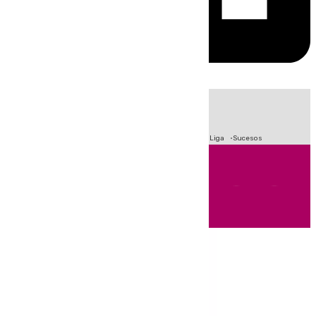
HOY
|
Fútbol
Primera División
Crisis Migratoria en Ceuta
LaLiga
Sucesos
Andalucía