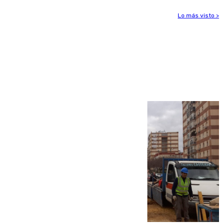
Lo más visto >
Más noticias
Ver más >