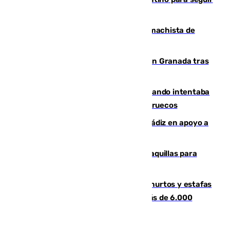
al frente de la FIFA
Pedro Sánchez condena el crimen machista de
Benahavís
Angustioso rescate de una familia en Granada tras
caer su coche por un terraplén
Fallece un joven tras caer al mar cuando intentaba
entrar en parapente a Ceuta desde Marruecos
CIES NO moviliza a la provincia de Cádiz en apoyo a
la respuesta humanitaria de Ceuta
El mercado de Jerez refrigera sus taquillas para
facilitar las compras a sus visitantes
Detenida una pareja por presuntos hurtos y estafas
en Málaga tras ser descubiertos con más de 6.000
euros