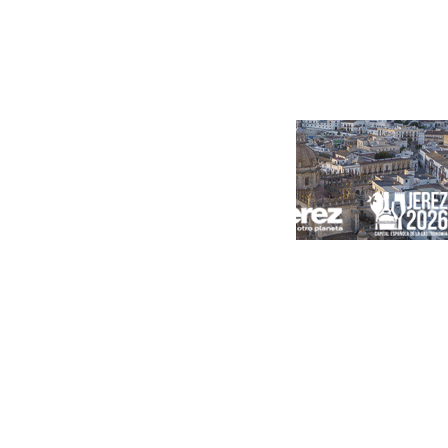
Portada
Andalucía
Sevilla
Málaga
Granada