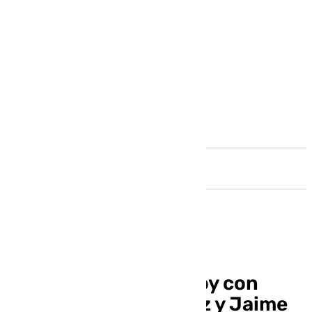
Andalucía
Benalmádena Life: hoy con
José Ramón Martínez y Jaime