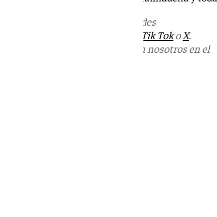
Más noticias de
101TV
en las redes
sociales:
Instagram
,
Facebook
,
Tik Tok
o
X
.
Puedes ponerte en contacto con nosotros en el
correo
informativos@101tv.es
Tags:
Benalmádena Life
Últimas noticias