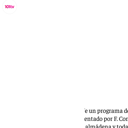
Miguel Alfonso
lunes, 14 octubre 2024, 14:39
Compartir:
Todos los días Benalmádena Life un programa ded
cultural de la Costa del Sol. Presentado por F. C
social, cultural y eventos de Benalmádena y toda 