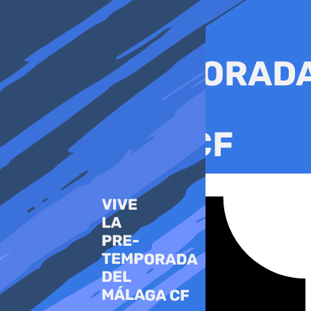
Ir
al
contenido
Tiktok