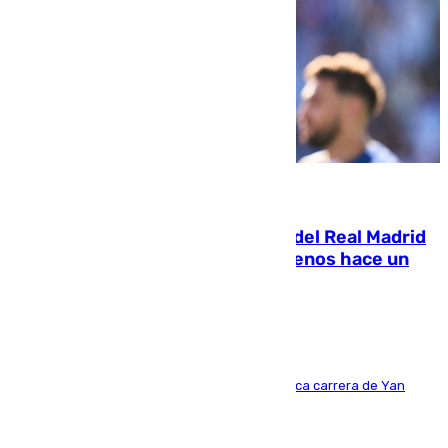
07.08.2026
El fichaje más caro de la historia del Real Madrid
costaba 105 millones de euros menos hace un
año y jugaba en Leganés
Del filial pepinero a récord absoluto: la meteórica carrera de Yan
Diomande en solo doce meses