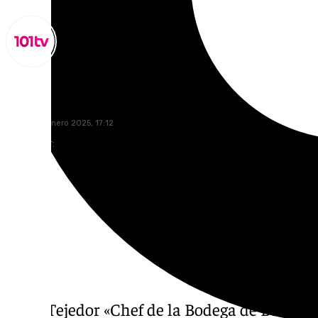
Miguel Alfonso
jueves, 23 enero 2025, 17:12
Compartir:
Borja Tejedor «Chef de la Bodega de Borja» e