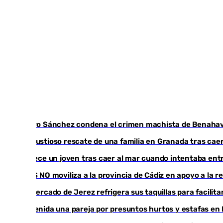
Pedro Sánchez condena el crimen machista de Benahav
Angustioso rescate de una familia en Granada tras caer
Fallece un joven tras caer al mar cuando intentaba en
CIES NO moviliza a la provincia de Cádiz en apoyo a la 
El mercado de Jerez refrigera sus taquillas para facilita
Detenida una pareja por presuntos hurtos y estafas en