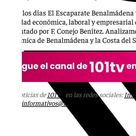
Todos los días El Escaparate Benalmádena 
actividad económica, laboral y empresarial d
Presentado por F. Conejo Benítez. Analizamo
económica de Benalmádena y la Costa del S
Más noticias de
101TV
en las redes sociales:
Ins
correo
informativos@101tv.es
Tags: