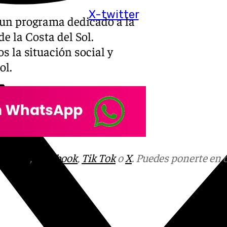
X-twitter
un programa dedicado a la
e la Costa del Sol.
s la situación social y
ol.
tagram
,
Facebook
,
Tik Tok
o
X
. Puedes ponerte en 