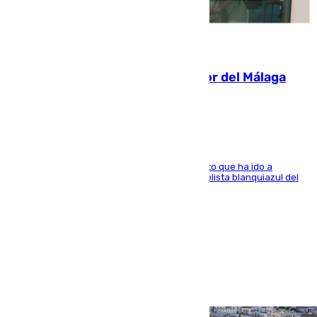
07.08.2026
Isco, la nueva mascota del jugador del Málaga
Dani Lorenzo
El centrocampista marbellí es ‘padre’ de un gato que ha ido a
recoger a Vigo y su nombre es como el exfutbolista blanquiazul del
Arroyo de la Miel