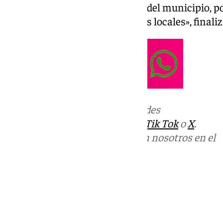
bienestar del resto de personas del municipio, 
conocimiento de las autoridades locales», finali
Más noticias de
101TV
en las redes
sociales:
Instagram
,
Facebook
,
Tik Tok
o
X
.
Puedes ponerte en contacto con nosotros en el
correo
informativos@101tv.es
Tags:
Campillos
Últimas noticias