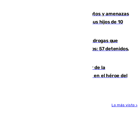
un tren con una catenaria caída
Detenido en Estepona por malos tratos y amenazas
de muerte a su pareja en presencia de sus hijos de 10
años y 11 meses
Desarticulada una red de tráfico de drogas que
introducía la mercancía desde Marruecos: 57 detenidos,
cuatro de ellos en Andalucía
Ferrán Torres, nombrado embajador de la
Comunidad Valenciana tras convertirse en el héroe del
Mundial
Lo más visto >
Más noticias
Ver más >