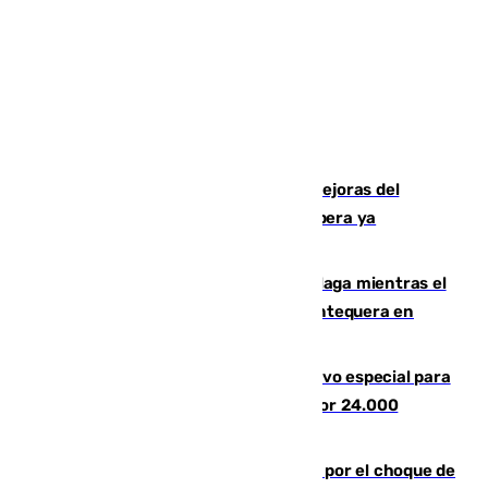
La inversión del Ayuntamiento en mejoras del
entorno del Prado de San Sebastián supera ya
1.600.000 euros
El taró tiñe de niebla la costa de Málaga mientras el
calor se concentra en el interior con Antequera en
aviso amarillo
La Guardia Civil prepara un dispositivo especial para
el eclipse del 12 de agosto compuesto por 24.000
agentes
Cortado el Cercanías C-2 de Málaga por el choque de