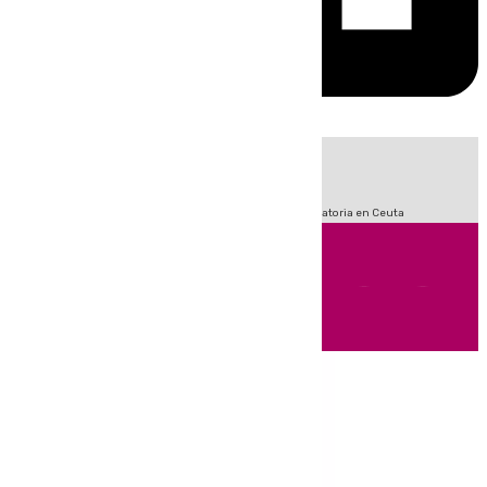
HOY
|
Fútbol
Sucesos
LaLiga
Primera División
Crisis Migratoria en Ceuta
Andalucía