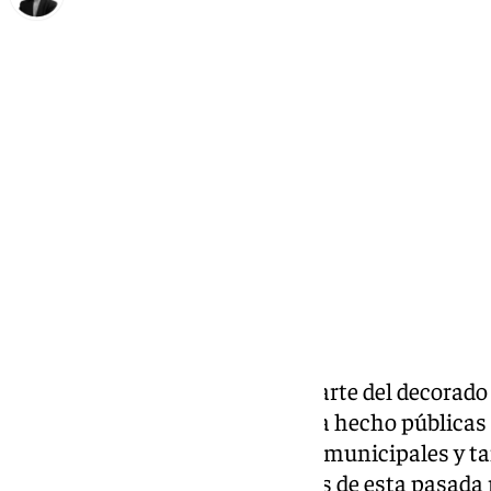
María Rosales
lunes, 23 diciembre 2024, 12:50
Compartir:
Campillos ha amanecido con parte del decorado
destrozado. El Ayuntamiento ha hecho públicas 
cómo han quedado los adornos municipales y ta
urbano tras los actos vandálicos de esta pasada