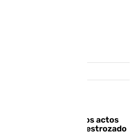
Andalucía
Campillos denuncia los actos
vandálicos que han destrozado