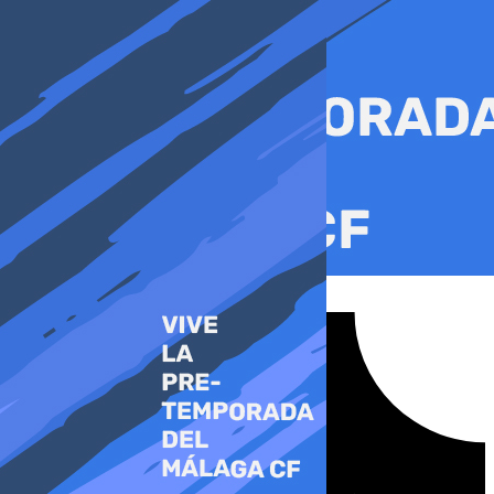
Ir
al
contenido
Tiktok