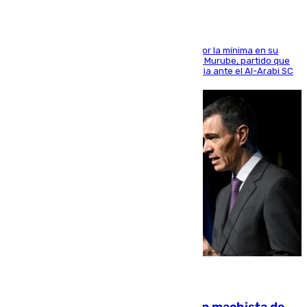
El cuadro dirigido por Juanfran Funes perdió por la mínima en su
envite contra el conjunto caballa en el Alfonso Murube, partido que
se disputó un día después de su primera victoria ante el Al-Arabi SC
07.08.2026