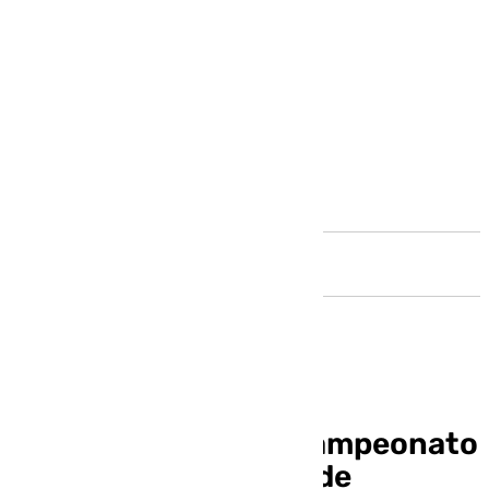
Andalucía
Cañete acogió el II Campeonato
Andaluz de Técnicas de