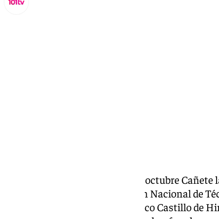
Lynx Devs
martes, 22 octubre 2024, 10:03
Compartir:
Durante el pasado sábado 19 de octubre Cañete la
CampeonatoAndaluz y el I Open Nacional de Té
‘La Barcara’, junto al emblemático Castillo de Hi