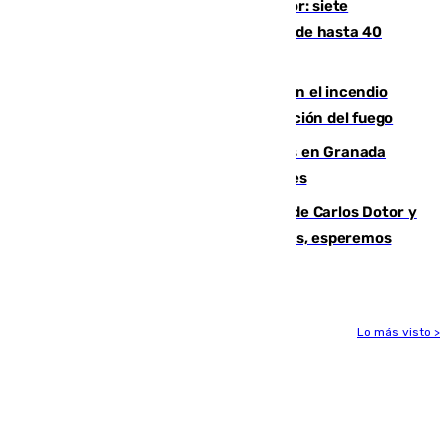
Andalucía sigue asfixiada por el calor: siete
provincias, en alerta por temperaturas de hasta 40
grados
Activado el nivel 2 de emergencia en el incendio
forestal de Niebla por la compleja evolución del fuego
Controlado un incendio de rastrojos en Granada
junto a la autovía y al Callejón de Nogales
Juanfran Funes, sobre las lesiones de Carlos Dotor y
Fernando Calero: “Estamos preocupados, esperemos
que no sea nada”
Lo más visto >
Más noticias
Ver más >