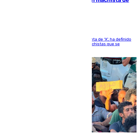
Pedro Sánchez condena el crimen machista de
Benahavís
El presidente del Gobierno, a través de su cuenta de ‘X’, ha definido
como un “fracaso colectivo” los asesinatos machistas que se
producen en España