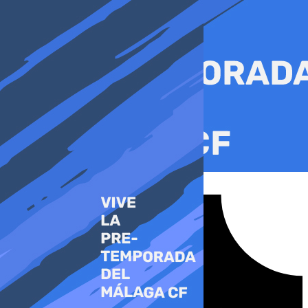
Ir
al
contenido
Tiktok