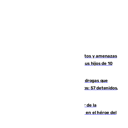
Detenido en Estepona por malos tratos y amenazas
de muerte a su pareja en presencia de sus hijos de 10
años y 11 meses
Desarticulada una red de tráfico de drogas que
introducía la mercancía desde Marruecos: 57 detenidos,
cuatro de ellos en Andalucía
Ferrán Torres, nombrado embajador de la
Comunidad Valenciana tras convertirse en el héroe del
Mundial