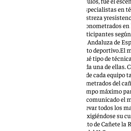
naturaly sus desafiantes obstáculos, fue el esce
las habilidades de losmejores especialistas en t
España, que demostraron su destreza yresistenc
el cañón en distintos tramos cronometrados en l
técnicas propuestas por los participantes según
competiciones de la Federación Andaluza de Esp
Cañones, organizadora del evento deportivo.El 
comunicó a los competidores qué tipo de técnicas
del cañón debería ejecutarse cada una de ellas.
competición, los componentes de cada equipo t
de recorrer los tramos no cronometrados del cañ
tramo puntuable. Existió un tiempo máximo pa
cronometrado que también fue comunicado el mi
Además, los equipos debieron llevar todos los ma
reglamento de competiciones, exigiéndose su c
participar.Desde el Ayuntamiento de Cañete la 