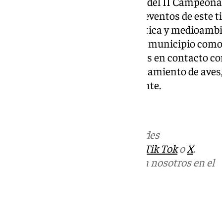
muy positiva de laorganización del II Campeona
de Técnicas de Cañones, ya queeventos de este t
la riqueza patrimonial, paisajística y medioambie
que promocionan la imagen del municipio como e
diferentes actividades y deportes en contacto co
por montaña, senderismo, avistamiento de aves,
cañones, espeleología o parapente.
Más noticias de
101TV
en las redes
sociales:
Instagram
,
Facebook
,
Tik Tok
o
X
.
Puedes ponerte en contacto con nosotros en el
correo
informativos@101tv.es
Tags: