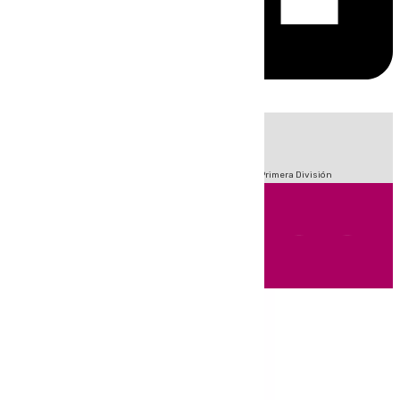
HOY
|
Fútbol
Sucesos
Crisis Migratoria en Ceuta
LaLiga
Primera División
Andalucía