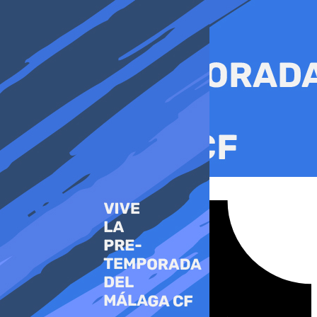
Ir
al
contenido
Tiktok