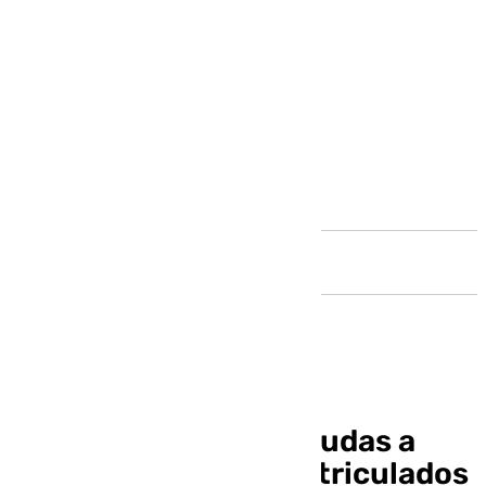
Andalucía
Cartajima entrega ayudas a
familias con hijos matriculados