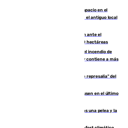
Las marca internacionales ganan espacio en el
Centro de Málaga: La Tagliatella abre en el antiguo local
de Vox Sports Bar
Moreno pide extremar la precaución ante el
incendio de Niebla, que supera las 4.000 hectáreas
340 personas más desalojadas por el incendio de
Niebla, que mantiene a 410 evacuadas y contiene a más
de 500 efectivos trabajando
Italia responde ante las "medidas de represalia" del
Gobierno de Sánchez
El Sevilla se desinfla ante el Leverkusen en el último
ensayo (1-2)
Tensión en la prisión de Alhaurín tras una pelea y la
incautación de un punzón
Málaga contabiliza 148 zonas de confort climático