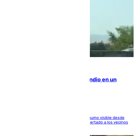
08.08.2026
Los Bomberos combaten un incendio en un
paraje de Granada
El fuego ha levantado una densa columna de humo visible desde
distintos puntos del Área Metropolitana y ha alertado a los vecinos
de la capital