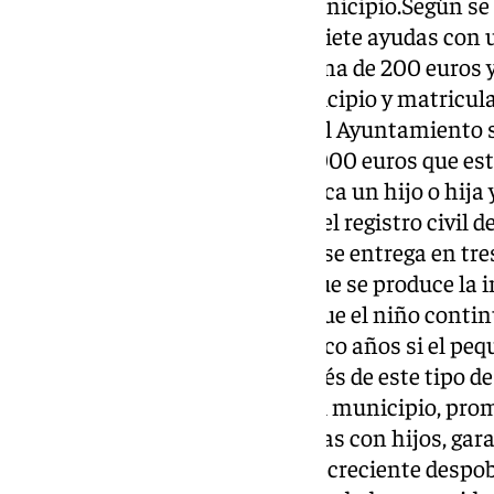
Público Rural Alto Genal del municipio.Según se 
Consistorio, se han concedido siete ayudas con 
(cinco de 600 euros cada una, una de 200 euros y
hijos empadronados en el municipio y matricula
Cartajima.Por otro lado, desde el Ayuntamiento 
vigentes los cheques bebé de 3.000 euros que es
para las familias en las que nazca un hijo o hija
indispensable de inscribirlo en el registro civil d
padrón municipal. La cantidad se entrega en tres 
600 euros, en el momento en que se produce la i
euros, a los tres años siempre que el niño contin
tercera, de 1.400 euros, a los cinco años si el 
matriculado en el colegio.A través de este tipo 
el aumento de la natalidad en el municipio, promo
asentamiento de nuevas familias con hijos, garan
y, en definitiva, luchar contra la creciente des