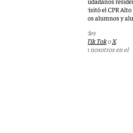
está mermando el número de ciudadanos residen
mañana del viernes Papá Noel visitó el CPR Alto
entrega de diferentes regalos a los alumnos y a
Más noticias de
101TV
en las redes
sociales:
Instagram
,
Facebook
,
Tik Tok
o
X
.
Puedes ponerte en contacto con nosotros en el
correo
informativos@101tv.es
Tags:
Últimas noticias