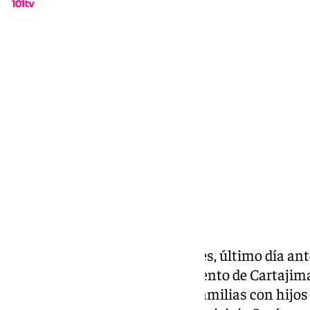
Lynx Devs
jueves, 19 diciembre 2024, 09:59
Compartir:
En la mañana del pasado viernes, último día ant
para los escolares, el Ayuntamiento de Cartajim
económicas un año más a las familias con hijos 