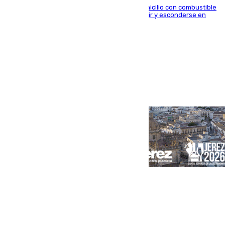
El arrestado, de 54 años, habría rociado el domicilio con combustible
y habría impedido salir a la víctima antes de huir y esconderse en
una casa cercana
Portada
Andalucía
Sevilla