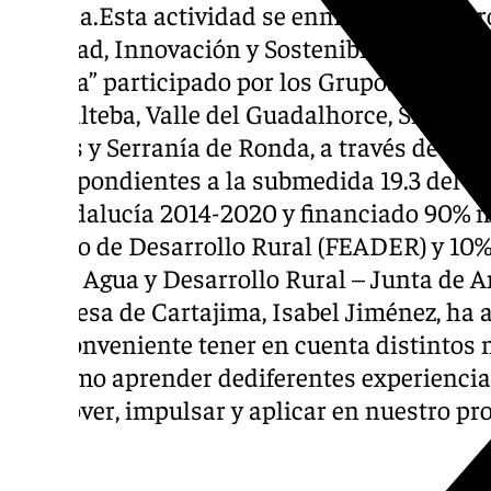
Zumaia.Esta actividad se enmarca en un pr
“Calidad, Innovación y Sostenibilidad de la 
Málaga” participado por los Grupos de Desa
Guadalteba, Valle del Guadalhorce, Sierra No
Nieves y Serranía de Ronda, a través de la
correspondientes a la submedida 19.3 del P
de Andalucía 2014-2020 y financiado 90% 
Agrario de Desarrollo Rural (FEADER) y 10% 
Pesca, Agua y Desarrollo Rural – Junta de A
alcaldesa de Cartajima, Isabel Jiménez, ha 
muyconveniente tener en cuenta distintos m
así como aprender dediferentes experienci
promover, impulsar y aplicar en nuestro prop