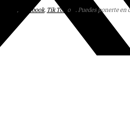
tagram
,
Facebook
,
Tik Tok
o
X
. Puedes ponerte en 