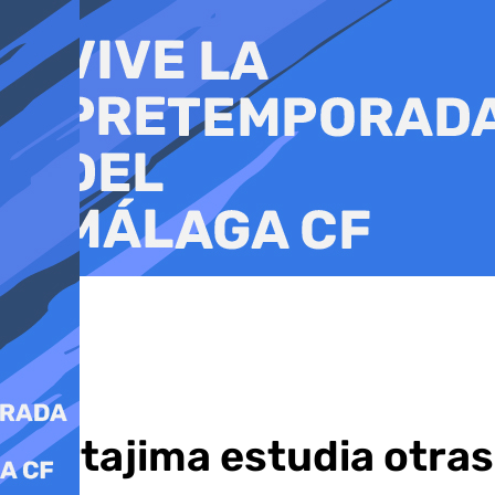
Ir
al
contenido
Cartajima estudia otras