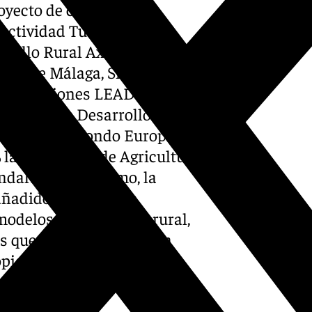
oyecto de cooperación
Actividad Turística en
rrollo Rural Axarquía,
rte de Málaga, Sierra de las
s subvenciones LEADER,
rograma de Desarrollo Rural
mediante el Fondo Europeo
la Consejería de Agricultura,
ndalucía.Por último, la
añadido que “resulta
odelos de desarrollo rural,
as que después se puedan
ioterritorio”.