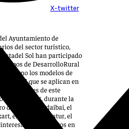
X-twitter
del Ayuntamiento de
ios del sector turístico,
Costadel Sol han participado
os Grupos de DesarrolloRural
 el terreno los modelos de
ollo rural que se aplican en
 y culturales de este
Local Mendinet, durante la
ro de Aves de Urdaibai, el
rt, el proyecto Lastur, el
interesantes proyectos en