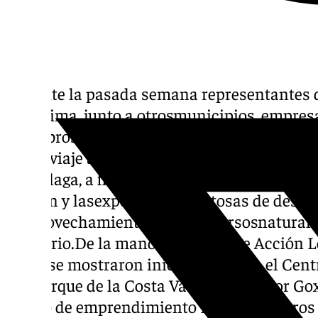
Durante la pasada semana representantes 
Cartajima, junto a otrosmunicipios, empresar
miembros de Turismo y Planificación de la 
en un viaje al País Vasco, organizado por l
de Málaga, a fin de conocer y estudiar sobre
gestión y lasexperiencias exitosas de desarr
el aprovechamiento de los recursosnaturales
territorio.De la mano del Grupo de Acción 
visita se mostraron iniciativascomo el Cent
Geoparque de la Costa Vasca, el obrador Goxa
centro de emprendimiento El Ochar y otros 