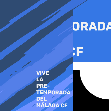
Ir
al
contenido
Tiktok