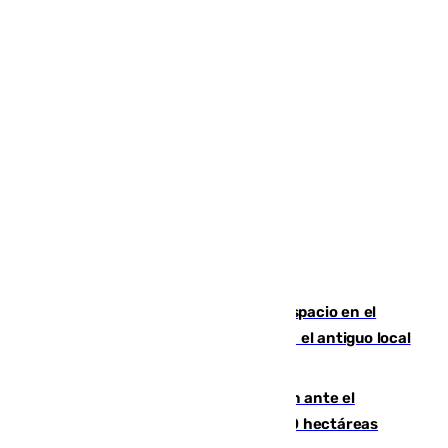
Las marca internacionales ganan espacio en el
Centro de Málaga: La Tagliatella abre en el antiguo local
de Vox Sports Bar
Moreno pide extremar la precaución ante el
incendio de Niebla, que supera las 4.000 hectáreas