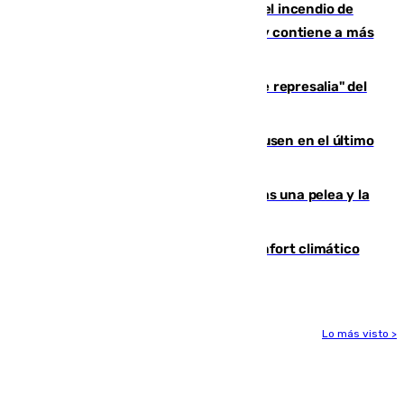
340 personas más desalojadas por el incendio de
Niebla, que mantiene a 410 evacuadas y contiene a más
de 500 efectivos trabajando
Italia responde ante las "medidas de represalia" del
Gobierno de Sánchez
El Sevilla se desinfla ante el Leverkusen en el último
ensayo (1-2)
Tensión en la prisión de Alhaurín tras una pelea y la
incautación de un punzón
Málaga contabiliza 148 zonas de confort climático
para enfrentar las altas temperaturas
Lo más visto >
Más noticias