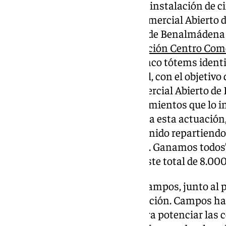
Comercio y ACCAB impulsan la instalación de ci
establecimientos del Centro Comercial Abierto
de Comercio del Ayuntamiento de Benalmádena
económicamente con la
Asociación Centro Come
(ACCAB) en la instalación de cinco tótems identi
comerciales de Arroyo de la Miel, con el objetivo 
conozcan qué es el Centro Comercial Abierto de
los diferentes tipos de establecimientos que lo
sus calles. Como complemento a esta actuación,
los comercios locales, se han venido repartiend
lema ‘Compra en Benalmádena. Ganamos todos’. 
actuaciones ha supuesto un coste total de 8.000
El concejal de Comerci
o
, Raúl Campos, junto al 
Fortes, han presentado la actuación. Campos ha
“sirven a su vez de campaña para potenciar las