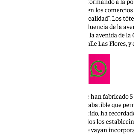
de cercanía, concienciando e informando a la po
necesitan lo pueden encontrar en los comercios l
profesionalidad, compromiso y calidad”. Los tót
avenida Blas Infante, en la confluencia de la ave
Ciudad de Melilla, en el cruce de la avenida de l
García Lorca, en el inicio de la calle Las Flores, y
Jesús Fortes ha detallado que se han fabricado 5
exterior, con un cajón metálico abatible que per
del mapa comercial. En ese sentido, ha recordado
señalización “que aglutina a todos los establec
asociación, y a medida en que se vayan incorpor