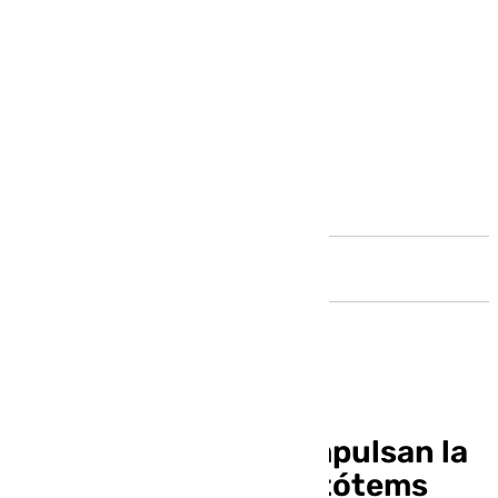
Andalucía
Comercio y ACCAB impulsan la
instalación de cinco tótems