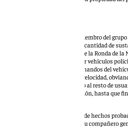
encartado vecino de Castilleja.
Sorprendidos por la policía
Este primer encartado y otro miembro del grupo 
Seat Córdoba antes citado gran cantidad de sust
y «como quiera que, a la altura de la Ronda de la 
que estaban siendo seguidos por vehículos polici
alto», el primer acusado, «a los mandos del vehíc
persecución circulando a gran velocidad, obvi
circulación, poniendo en peligro al resto de usuar
esquivarle para evitar una colisión, hasta que f
vehículo».
El otro acusado, según el relato de hechos prob
que la irregular conducción de su compañero gene