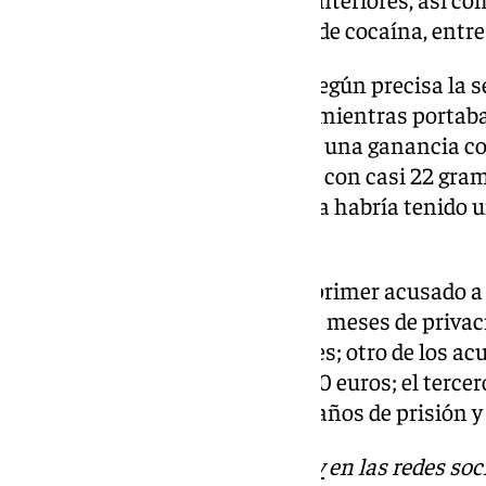
gramos de MDMA y 2,6 gramos de cocaína, entre 
En el caso del cuarto acusado, según precisa la s
calle Ortega y Gasset de Sevilla mientras portaba
intención de venderlo y obtener una ganancia con
gramos de cocaína» y otra bolsa con casi 22 gr
fallo que toda la droga incautada habría tenido u
mercado ilícito.
Por ello, el tribunal condena al primer acusado a
una multa de 8.000 euros y diez meses de privac
vehículos a motor y ciclomotores; otro de los a
medio de cárcel y multa de 8.000 euros; el tercero
misma multa; y el cuarto a dos años de prisión y
Descubre más noticias de
101Tv
en las redes soc