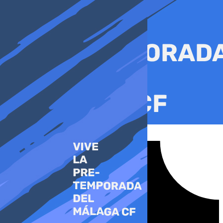
Ir
al
contenido
Tiktok