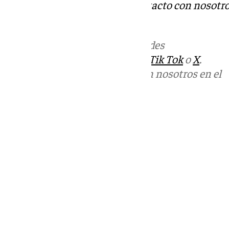
Tok
o
X
. Puedes ponerte en contacto con nosotro
informativos@101tv.es
Más noticias de
101TV
en las redes
sociales:
Instagram
,
Facebook
,
Tik Tok
o
X
.
Puedes ponerte en contacto con nosotros en el
correo
informativos@101tv.es
Tags:
Últimas noticias