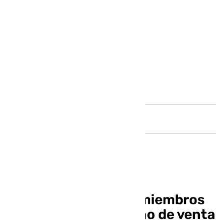
Andalucía
Condenados cuatro miembros
de un grupo aljarafeño de venta