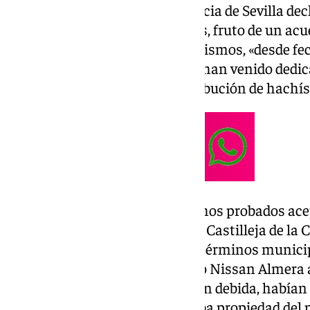
La Sección Tercera de la Audiencia de Sevilla de
reconocimiento de los acusados, fruto de un ac
defensas y la Fiscalía, que los mismos, «desde f
caso antes de enero de 2016, se han venido dedic
almacenamiento, venta y distribución de hachís
Para ello, según el relato de hechos probados ac
ellos «empleaba su domicilio de Castilleja de la 
en un terreno rústico entre los términos municip
Bormujos, así como un vehículo Nissan Almera al
identificación, y sin autorización debida, habían
otro coche modelo SEAT Córdoba propiedad del p