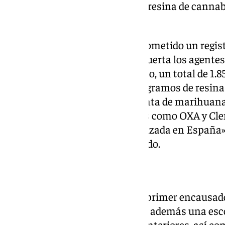
portaban» hasta 80 tabletas de resina de cannabi
por los agentes.
Tras ello, al día siguiente fue acometido un regist
del primer inculpado, en cuya puerta los agente
«un sobre con dinero en metálico, un total de 1.8
una vecina»; así como casi 220 gramos de resina
gramos de marihuana, una planta de marihuana,
comprimidos de medicamentos como OXA y Clenb
comercialización no está autorizada en España»
2.740 euros en dinero fraccionado.
Arma de fuego
En la vivienda de Bormujos del primer encausado,
los encausados, fue encontrada además una esco
compatible con los cartuchos anteriores, así co