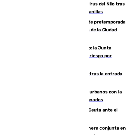
Málaga refuerza la vigilancia por el virus del Nilo tras
detectar un mosquito positivo en Campanillas
Málaga-Ceuta: cuarto compromiso de pretemporada
de los blanquiazules en busca del Trofeo de la Ciudad
Autónoma
Málaga, en alerta por el virus del Nilo: la Junta
decreta Campanillas como zona de alto riesgo por
varios casos recientes
El Gobierno registra 1.342 menores tras la entrada
masiva del pasado 30 de julio
Cádiz despide seis «puntos negros» urbanos con la
orden de retirada para quioscos abandonados
La Armada suma cuatro buques en Ceuta ante el
aviso de un nuevo cruce el 15 de agosto
Guardia Civil y RFEF trabajan de manera conjunta en