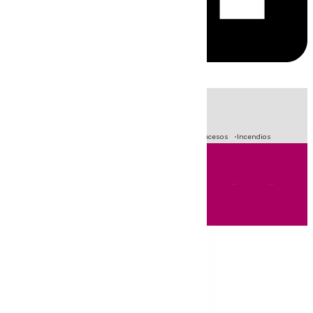
HOY
|
Fútbol
Primera División
Crisis Migratoria en Ceuta
Sucesos
Incendios
Andalucía