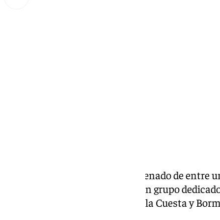
Lynx Devs
martes, 18 febrero 2025, 12:56
Compartir:
La
Audiencia de Sevilla
ha condenado de entre un
prisión, a cuatro miembros de un grupo dedicado 
desde viviendas de Castilleja de la Cuesta y Bor