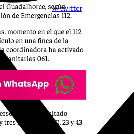
del Guadalhorce, según
X-twitter
ión de Emergencias 112.
as, momento en el que el 112
ículo en una finca de la
sala coordinadora ha activado
 Sanitarias 061.
personas han resultado
 tres mujeres de 20, 23 y 43