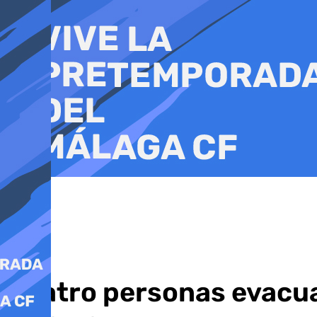
Ir
al
contenido
Cuatro personas evacuad