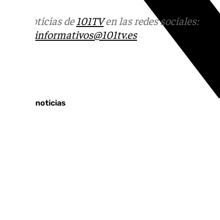
Más noticias de
101TV
en las redes sociales:
Ins
correo
informativos@101tv.es
Tags:
Últimas noticias