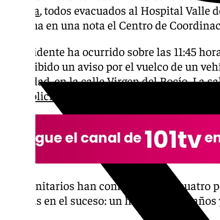
Pizarra
, todos evacuados al Hospital Valle 
informa en una nota el Centro de Coordinac
El accidente ha ocurrido sobre las 11:45 hor
ha recibido un aviso por el vuelco de un veh
localidad, en la calle Virgen del Rocío. La 
a la
Policía Local
y al Centro de Emergencias
Los sanitarios han confirmado que cuatro 
heridas en el suceso: un hombre de 21 años y
años.