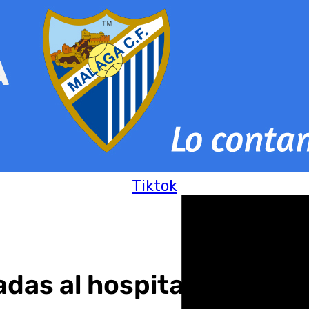
Tiktok
as al hospital tras volc