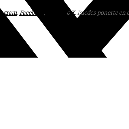
tagram
,
Facebook
,
Tik Tok
o
X
. Puedes ponerte en 