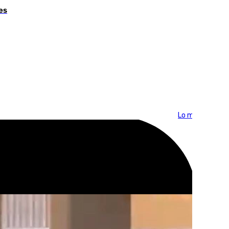
es
Lo más visto >